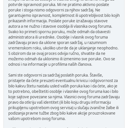
potvrde ispravnost poruka. Mi ne pratimo aktivno poslate
poruke i stoga nismo odgovorni za njihov sadržaj. Ne
garantujemo ispravnost, kompletnost ili upotrebljivost bilo kojih
prikazanih informacija. Poslate poruke izražavaju stavove
autora a ne nužno i stavove osoblja ili vlasnika ovog foruma.
Svako ko primeti spornu poruku, može odmah da obavesti
administratora ili urednike. Osoblje i vlasnik ovog foruma
zadržavaju pravo da uklone sporan sadržaj, u razumnom
vremenskom roku, ukoliko utvrde da je uklanjanje neophodno.
S obzirom da se ovaj proces odvija ručno, shvatite da ne
možemo odmah da uklonimo ili izmenimo sve poruke. Ovo se
odnosi i na informacije u profilima naših članova.
Sami ste odgovorni za sadržaj poslatih poruka. Štaviše,
pristajete da ćete preuzeti eventualnu krivicu i odgovornost za
bilo kakvu štetu nastalu usled vaših poruka kao i da ćete, ako je
to potrebno, obeštetiti osoblje i vlasnike ovog foruma kao i bilo
koje sajtove povezane sa njima. Vlasnici ovog foruma zadržavaju
pravo da otkriju vaš identitet (ili bilo koju drugu informaciju
prikupljenu upotrebom ovog servisa) u slučaju zvanične žalbe ili
podizanja pravne tužbe zbog bilo kakve akcije prouzrokovane
vašom upotrebom ovog foruma.