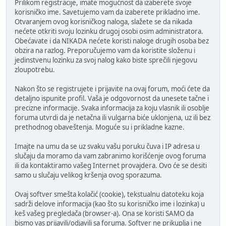
Prilikom registracije, imate mogućnost da izaberete svoje
korisničko ime. Savetujemo vam da izaberete prikladno ime.
Otvaranjem ovog korisničkog naloga, slažete se da nikada
nećete otkriti svoju lozinku drugoj osobi osim administratora.
Obećavate i da NIKADA nećete koristi naloge drugih osoba bez
obzira na razlog. Preporučujemo vam da koristite složenu i
jedinstvenu lozinku za svoj nalog kako biste sprečili njegovu
zloupotrebu.
Nakon što se registrujete i prijavite na ovaj forum, moći ćete da
detaljno ispunite profil. Vaša je odgovornost da unesete tačne i
precizne informacije. Svaka informacija za koju vlasnik ili osoblje
foruma utvrdi da je netačna ili vulgarna biće uklonjena, uz ili bez
prethodnog obaveštenja. Moguće su i prikladne kazne.
Imajte na umu da se uz svaku vašu poruku čuva i IP adresa u
slučaju da moramo da vam zabranimo korišćenje ovog foruma
ili da kontaktiramo vašeg Internet provajdera. Ovo će se desiti
samo u slučaju velikog kršenja ovog sporazuma.
Ovaj softver smešta kolačić (cookie), tekstualnu datoteku koja
sadrži delove informacija (kao što su korisničko ime i lozinka) u
keš vašeg pregledača (browser-a). Ona se koristi SAMO da
bismo vas prijavili/odjavili sa foruma. Softver ne prikuplja i ne