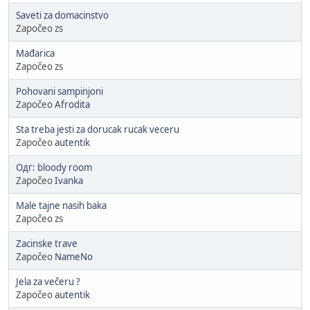
Saveti za domacinstvo
Započeo zs
Mađarica
Započeo zs
Pohovani sampinjoni
Započeo
Afrodita
Sta treba jesti za dorucak rucak veceru
Započeo
autentik
Одг: bloody room
Započeo
Ivanka
Male tajne nasih baka
Započeo zs
Zacinske trave
Započeo
NameNo
Jela za večeru ?
Započeo
autentik