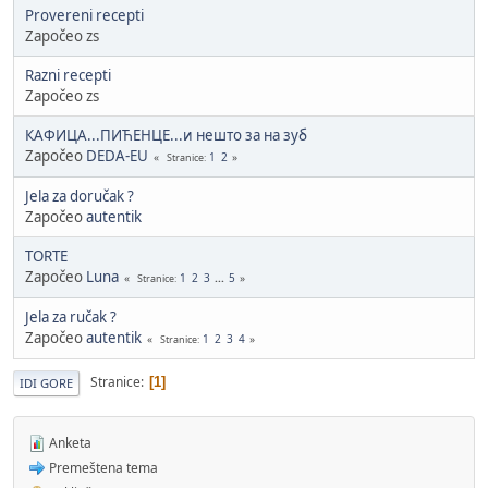
Provereni recepti
Započeo zs
Razni recepti
Započeo zs
КАФИЦА...ПИЋЕНЦЕ...и нешто за на зуб
Započeo
DEDA-EU
1
2
Stranice
Jela za doručak ?
Započeo
autentik
TORTE
Započeo
Luna
1
2
3
...
5
Stranice
Jela za ručak ?
Započeo
autentik
1
2
3
4
Stranice
Stranice
1
IDI GORE
Anketa
Premeštena tema