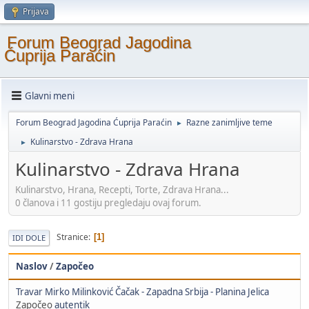
Prijava
Forum Beograd Jagodina
Ćuprija Paraćin
Glavni meni
Forum Beograd Jagodina Ćuprija Paraćin
Razne zanimljive teme
►
Kulinarstvo - Zdrava Hrana
►
Kulinarstvo - Zdrava Hrana
Kulinarstvo, Hrana, Recepti, Torte, Zdrava Hrana...
0 članova i 11 gostiju pregledaju ovaj forum.
Stranice
1
IDI DOLE
Naslov
/
Započeo
Travar Mirko Milinković Čačak - Zapadna Srbija - Planina Jelica
Započeo
autentik