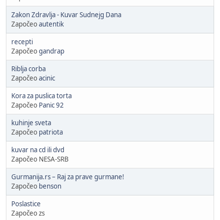
Zakon Zdravlja - Kuvar Sudnejg Dana
Započeo
autentik
recepti
Započeo
gandrap
Riblja corba
Započeo
acinic
Kora za puslica torta
Započeo
Panic 92
kuhinje sveta
Započeo
patriota
kuvar na cd ili dvd
Započeo NESA-SRB
Gurmanija.rs – Raj za prave gurmane!
Započeo
benson
Poslastice
Započeo zs