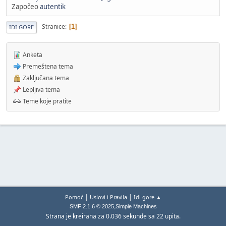
Započeo
autentik
Stranice
1
IDI GORE
Anketa
Premeštena tema
Zaključana tema
Lepljiva tema
Teme koje pratite
|
|
Pomoć
Uslovi i Pravila
Idi gore ▲
,
SMF 2.1.6 © 2025
Simple Machines
Strana je kreirana za 0.036 sekunde sa 22 upita.