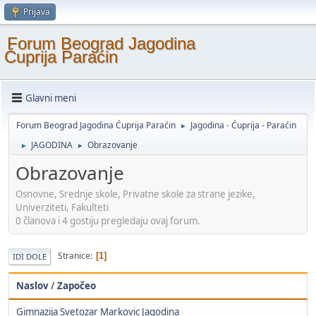
Prijava
Forum Beograd Jagodina
Ćuprija Paraćin
Glavni meni
Forum Beograd Jagodina Ćuprija Paraćin
Jagodina - Ćuprija - Paraćin
►
JAGODINA
Obrazovanje
►
►
Obrazovanje
Osnovne, Srednje skole, Privatne skole za strane jezike,
Univerziteti, Fakulteti
0 članova i 4 gostiju pregledaju ovaj forum.
Stranice
1
IDI DOLE
Naslov
/
Započeo
Gimnazija Svetozar Markovic Jagodina