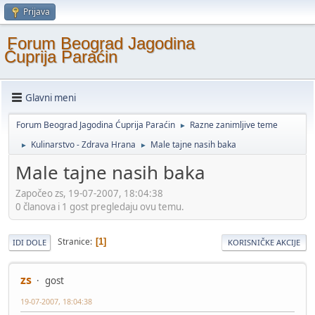
Prijava
Forum Beograd Jagodina
Ćuprija Paraćin
Glavni meni
Forum Beograd Jagodina Ćuprija Paraćin
Razne zanimljive teme
►
Kulinarstvo - Zdrava Hrana
Male tajne nasih baka
►
►
Male tajne nasih baka
Započeo zs, 19-07-2007, 18:04:38
0 članova i 1 gost pregledaju ovu temu.
Stranice
1
IDI DOLE
KORISNIČKE AKCIJE
zs
gost
19-07-2007, 18:04:38