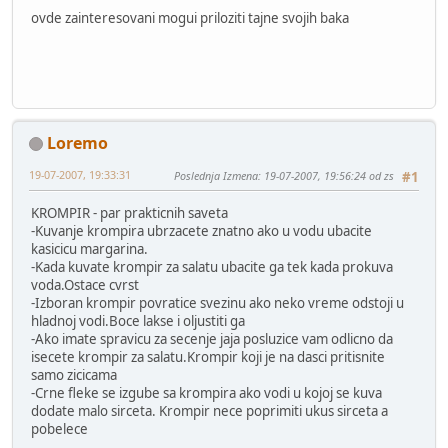
ovde zainteresovani mogui priloziti tajne svojih baka
Loremo
19-07-2007, 19:33:31
Poslednja Izmena
: 19-07-2007, 19:56:24 od zs
#1
KROMPIR - par prakticnih saveta
-Kuvanje krompira ubrzacete znatno ako u vodu ubacite
kasicicu margarina.
-Kada kuvate krompir za salatu ubacite ga tek kada prokuva
voda.Ostace cvrst
-Izboran krompir povratice svezinu ako neko vreme odstoji u
hladnoj vodi.Boce lakse i oljustiti ga
-Ako imate spravicu za secenje jaja posluzice vam odlicno da
isecete krompir za salatu.Krompir koji je na dasci pritisnite
samo zicicama
-Crne fleke se izgube sa krompira ako vodi u kojoj se kuva
dodate malo sirceta. Krompir nece poprimiti ukus sirceta a
pobelece