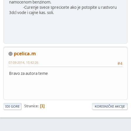
namocenom benzinom.
-Curenje svece sprecicete ako je potopite u rastvoru
3dcl vode i cajne kas. soli.
pcelica.m
07-09-2014, 15:42:26
#4
Bravo za autora teme
Stranice
1
IDI GORE
KORISNIČKE AKCIJE