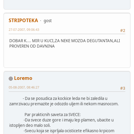
STRIPOTEKA
gost
27-07-2007, 09:06:43
#2
DOBAR K.... MIR U KUCI,ZA NEKE MOZDA DEGUTANTAN,ALI
PROVEREN OD DAVNINA
Loremo
05-08-2007, 08:46:27
#3
- Da se posudica za kockice leda ne bi zaledila u
zamrzivacu premazite je odozdo uljem ili nekom masnocom.
Par prakticnih saveta za SVECE:
-Da svece duze gore i imaju lep plamen, ubacite u
istopljen deo malo soli.
-Svecu koja se isprljala ocisticete efikasno krpicom