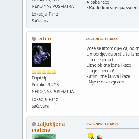
A baba rece:
NEKO NAS POSMATRA
•
Kaakkkoo see gaasseee
Lokacija: Pariz
Sačuvana
tatoo
25-03-2012, 12:48:55
Voze se liftom djevica, obic
Umoci djevica prst u to lizne
- To nije jogurt!
Lizne obicna žena i kaze:
- To je sperma!
Zatim lizne kurva i kaze:
Prijatelj
- Nije iz nase zgrade...
Poruke: 9,223
NEKO NAS POSMATRA
Lokacija: Pariz
Sačuvana
zaljubljena
25-03-2012, 17:34:58
malena