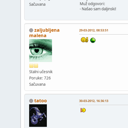
Muž odgovori:
Sačuvana
- Našao sam daljinski!
zaljubljena
29-03-2012, 08:53:51
malena
Stalni učesnik
Poruke: 726
Sačuvana
tatoo
30-03-2012, 16:36:13