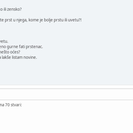
o ili zensko?
te prst u njega, kome je bolje prstu ili uvetu?!
vetu.
eno gurne fati prstenac.
o nešto oćes?
 lakše listam novine.
a 70 stvari: