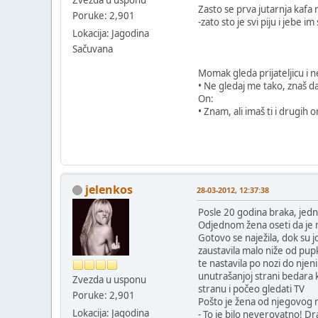
Zasto se prva jutarnja kafa 
Poruke: 2,901
-zato sto je svi piju i jebe im
Lokacija: Jagodina
Sačuvana
Momak gleda prijateljicu i ne
• Ne gledaj me tako, znaš 
On:
• Znam, ali imaš ti i drugih 
jelenkos
28-03-2012, 12:37:38
Posle 20 godina braka, jednu 
Odjednom žena oseti da je m
Gotovo se naježila, dok su j
zaustavila malo niže od pupk
te nastavila po nozi do njen
unutrašanjoj strani bedara 
Zvezda u usponu
stranu i počeo gledati TV
Poruke: 2,901
Pošto je žena od njegovog m
Lokacija: Jagodina
- To je bilo neverovatno! Dr