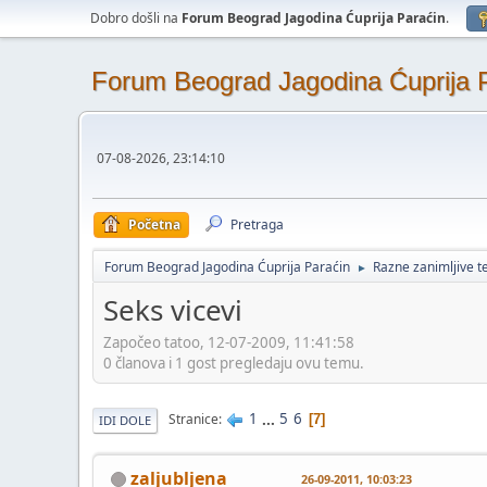
Dobro došli na
Forum Beograd Jagodina Ćuprija Paraćin
.
Forum Beograd Jagodina Ćuprija 
07-08-2026, 23:14:10
Početna
Pretraga
Forum Beograd Jagodina Ćuprija Paraćin
Razne zanimljive 
►
Seks vicevi
Započeo tatoo, 12-07-2009, 11:41:58
0 članova i 1 gost pregledaju ovu temu.
1
...
5
6
Stranice
7
IDI DOLE
zaljubljena
26-09-2011, 10:03:23