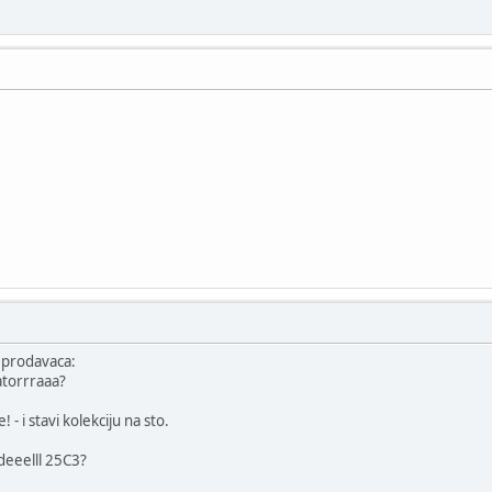
a prodavaca:
atorrraaa?
 - i stavi kolekciju na sto.
deeelll 25C3?