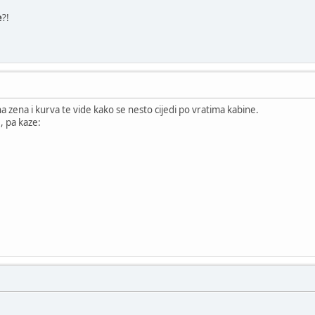
e
?!
na zena i kurva te vide kako se nesto cijedi po vratima kabine.
, pa kaze: