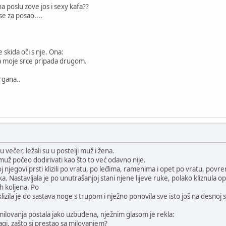
na poslu zove jos i sexy kafa??
 se za posao....
 skida oči s nje. Ona:
da moje srce pripada drugom.
organa..
večer, ležali su u postelji muž i žena.
už počeo dodirivati kao što to već odavno nije.
oj njegovi prsti klizili po vratu, po leđima, ramenima i opet po vratu, povr
a. Nastavljala je po unutrašanjoj stani njene lijeve ruke, polako kliznula op
ih koljena. Po
klizila je do sastava noge s trupom i nježno ponovila sve isto još na desno
ilovanja postala jako uzbuđena, nježnim glasom je rekla:
agi, zašto si prestao sa milovanjem?