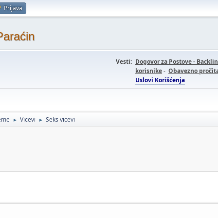
Prijava
Paraćin
Vesti:
Dogovor za Postove - Backli
korisnike
-
Obavezno pročita
Uslovi Korišćenja
teme
Vicevi
Seks vicevi
►
►