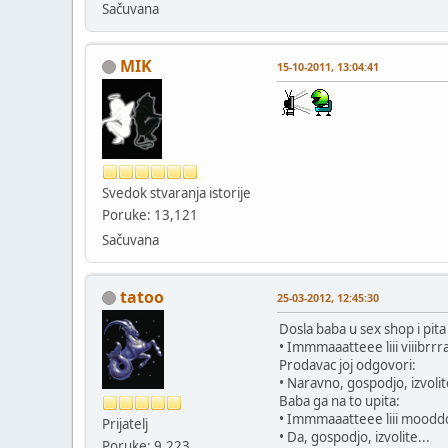
Sačuvana
MIK
15-10-2011, 13:04:41
Svedok stvaranja istorije
Poruke: 13,121
Sačuvana
tatoo
25-03-2012, 12:45:30
Dosla baba u sex shop i pit
• Immmaaatteee liii viiibrrr
Prodavac joj odgovori:
• Naravno, gospodjo, izvolite!
Baba ga na to upita:
• Immmaaatteee liii moodd
Prijatelj
• Da, gospodjo, izvolite...
Poruke: 9,223