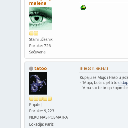
malena
Stalni učesnik
Poruke: 726
Sačuvana
tatoo
15-10-2011, 09:34:13
Kupaju se Mujo i Haso u jez
- "Mujo, bolan, jel ti to
dr.bi
- "Ama sto te briga kojom 
Prijatelj
Poruke: 9,223
NEKO NAS POSMATRA
Lokacija: Pariz