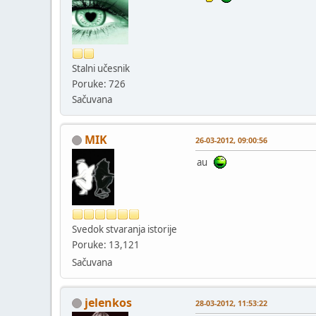
Stalni učesnik
Poruke: 726
Sačuvana
MIK
26-03-2012, 09:00:56
au
Svedok stvaranja istorije
Poruke: 13,121
Sačuvana
jelenkos
28-03-2012, 11:53:22