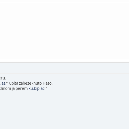
eru.
p.as
?" upita zabezeknuto Haso.
brzinom ja perem
ku.bip.ac
!"