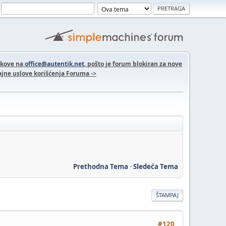
nkove na
office@autentik.net
, pošto je forum blokiran za nove
jne uslove korišćenja Foruma ->
Prethodna Tema
-
Sledeća Tema
ŠTAMPAJ
#120