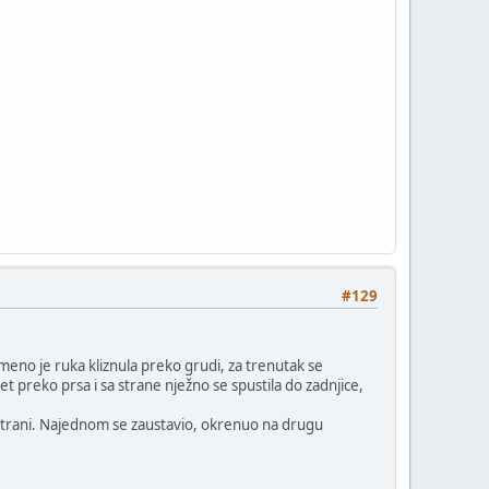
#129
emeno je ruka kliznula preko grudi, za trenutak se
et preko prsa i sa strane nježno se spustila do zadnjice,
j strani. Najednom se zaustavio, okrenuo na drugu