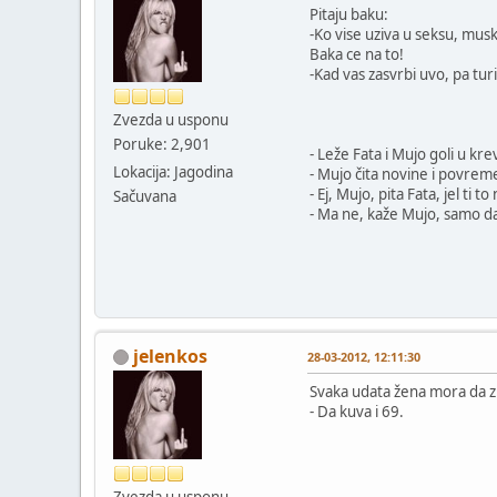
Pitaju baku:
-Ko vise uziva u seksu, musk
Baka ce na to!
-Kad vas zasvrbi uvo, pa turi
Zvezda u usponu
Poruke: 2,901
- Leže Fata i Mujo goli u kre
Lokacija: Jagodina
- Mujo čita novine i povrem
- Ej, Mujo, pita Fata, jel ti t
Sačuvana
- Ma ne, kaže Mujo, samo da
jelenkos
28-03-2012, 12:11:30
Svaka udata žena mora da zn
- Da kuva i 69.
Zvezda u usponu