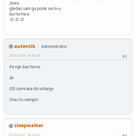
ziveo
gledao sam ga posle na tv-u
bu-ha-ha-a
:D :D :D
autentik
Administrator
23-01-2007, 14:42:08
#3
Pa nije bas horor
ali
OD sumraka do svitanja
Ima i tu vampiri
sleepwalker
01-03-2007, 16:58:22
#4