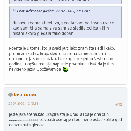
Citat: bebironac poslato 22-07-2009, 21:33:07
duhovi u nama ubedljivo,gledala sam ga kasno uvece
kad sam bila sama,ziva sam se sledila,odlican film
nisam skoro gledala tako dobar
Poenta je u tome, što ja svaki put, iako znam šta sledi i kako,
premrem kad na kraju sledi ona scena sa medijumom i
ormanom. Ja sam gledala u bioskopu pre jedno šest-sedam
godina, i uopšte me nije napustio prvobitni utisak da je film
neviđeno jeziv. Obožavam ga
bebironac
23-07-2009, 12:43:33
#15
jeste jaka scena,kad ukapira sta je uradila i da je ona duh
aaaaaaaaaaaaaa jezivo,isti osecaj je i kod mene ostao koliko god
da sam puta gledala