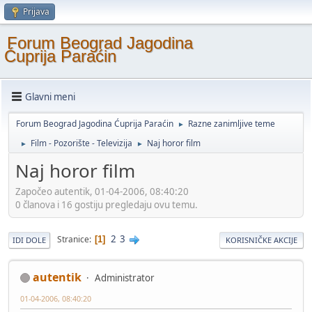
Prijava
Forum Beograd Jagodina
Ćuprija Paraćin
Glavni meni
Forum Beograd Jagodina Ćuprija Paraćin
Razne zanimljive teme
►
Film - Pozorište - Televizija
Naj horor film
►
►
Naj horor film
Započeo autentik, 01-04-2006, 08:40:20
0 članova i 16 gostiju pregledaju ovu temu.
2
3
Stranice
1
IDI DOLE
KORISNIČKE AKCIJE
autentik
Administrator
01-04-2006, 08:40:20