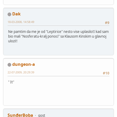
Dak
18-03-2008, 14:58:49
#9
Ne pamtim da me je od "Leptirice" nesto vise uplasilo!I kad sam
bio mali "Nosferatu-kralj ponoci" sa Klausom Kinskim u glavnoj
ulozi!!
dungeon-a
22-07-2009, 20:29:39
#10
" It"
SunđerBoba
gost