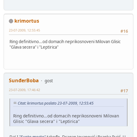
krimortus
23-07-2009, 12:55:45
#16
Ring definitivno...od domacih neprikosnoveni Milovan Glisic
"Glava secera" i "Leptirica"
SunđerBoba
gost
23-07-2009, 17:46:42
#17
Citat: krimortus poslato 23-07-2009, 12:55:45
Ring definitivno...od domacih neprikosnoveni Milovan
Glisic "Glava secera" i "Leptirica"
Da! I
"Sveto mesto"
takođe. Dragan Jovanović i Branka Pujić. U