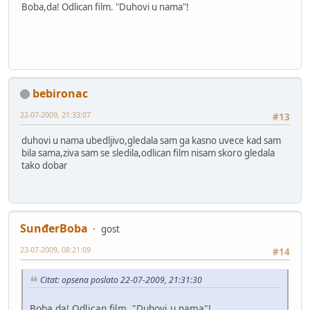
Boba,da! Odlican film. "Duhovi u nama"!
bebironac
22-07-2009, 21:33:07
#13
duhovi u nama ubedljivo,gledala sam ga kasno uvece kad sam
bila sama,ziva sam se sledila,odlican film nisam skoro gledala
tako dobar
SunđerBoba
gost
23-07-2009, 08:21:09
#14
Citat: opsena poslato 22-07-2009, 21:31:30
Boba,da! Odlican film. "Duhovi u nama"!