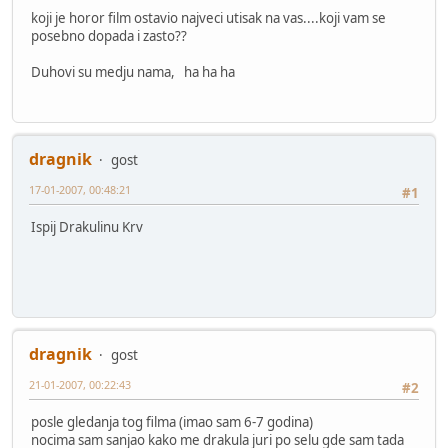
koji je horor film ostavio najveci utisak na vas....koji vam se
posebno dopada i zasto??
Duhovi su medju nama, ha ha ha
dragnik
gost
17-01-2007, 00:48:21
#1
Ispij Drakulinu Krv
dragnik
gost
21-01-2007, 00:22:43
#2
posle gledanja tog filma (imao sam 6-7 godina)
nocima sam sanjao kako me drakula juri po selu gde sam tada