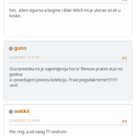
hm.. Alien sigurno a bogme i Blair Witch mi je uterao strah u
koske.
guns
22-03-2007, 11:57:41
#5
Ova temetika mi je najomiljenija horor filmove pratim duzi niz
godina
a i posedujem povecu kolekciju. Pravi pogodak teme!!!!!!!!!
:evil:
ookkii
27-08-2007, 21:33:04
#6
the ring, a od nasig TT sindrom