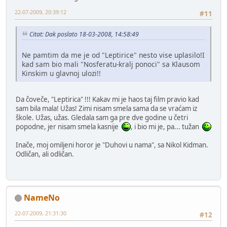
22-07-2009, 20:39:12
#11
Citat: Dak poslato 18-03-2008, 14:58:49
Ne pamtim da me je od "Leptirice" nesto vise uplasilo!I
kad sam bio mali "Nosferatu-kralj ponoci" sa Klausom
Kinskim u glavnoj ulozi!!
Da čoveče, "Leptirica" !!! Kakav mi je haos taj film pravio kad
sam bila mala! Užas! Zimi nisam smela sama da se vraćam iz
škole. Užas, užas. Gledala sam ga pre dve godine u četri
popodne, jer nisam smela kasnije
, i bio mi je, pa... tužan
Inače, moj omiljeni horor je "Duhovi u nama", sa Nikol Kidman.
Odličan, ali odličan.
NameNo
22-07-2009, 21:31:30
#12