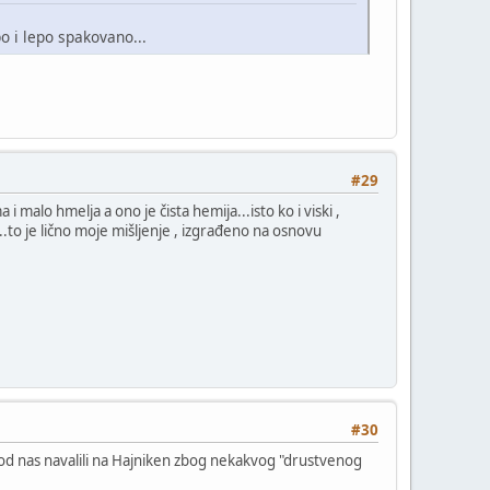
po i lepo spakovano...
#29
alo hmelja a ono je čista hemija...isto ko i viski ,
...to je lično moje mišljenje , izgrađeno na osnovu
#30
 kod nas navalili na Hajniken zbog nekakvog "drustvenog