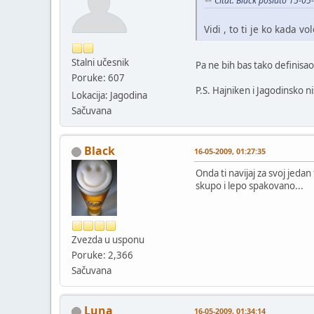
Citat: Black poslato 15-0
Vidi , to ti je ko kada vo
Stalni učesnik
Pa ne bih bas tako definisa
Poruke: 607
P.S. Hajniken i Jagodinsko nisu
Lokacija: Jagodina
Sačuvana
Black
16-05-2009, 01:27:35
Onda ti navijaj za svoj jedan
skupo i lepo spakovano...
Zvezda u usponu
Poruke: 2,366
Sačuvana
Luna
16-05-2009, 01:34:14