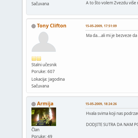
A to što volem Zvezdu više
Sačuvana
Tony Clifton
15-05-2009, 17:51:09
Ma da...ali mi je bezveze da
Stalni učesnik
Poruke: 607
Lokacija: Jagodina
Sačuvana
Armija
15-05-2009, 18:24:26
Hvala svima koji nas podrza
DODJITE SUTRA DA NAM PO
Član
Poruke: 49