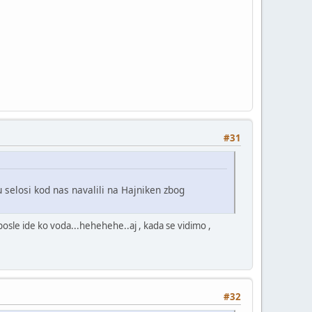
#31
u selosi kod nas navalili na Hajniken zbog
 posle ide ko voda...hehehehe..aj , kada se vidimo ,
#32