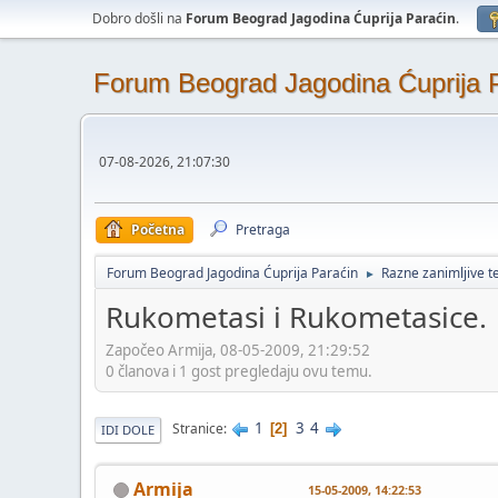
Dobro došli na
Forum Beograd Jagodina Ćuprija Paraćin
.
Forum Beograd Jagodina Ćuprija 
07-08-2026, 21:07:30
Početna
Pretraga
Forum Beograd Jagodina Ćuprija Paraćin
Razne zanimljive 
►
Rukometasi i Rukometasice.
Započeo Armija, 08-05-2009, 21:29:52
0 članova i 1 gost pregledaju ovu temu.
1
3
4
Stranice
2
IDI DOLE
Armija
15-05-2009, 14:22:53