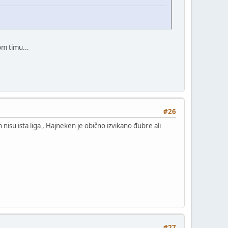
om timu...
#26
n nisu ista liga , Hajneken je obično izvikano đubre ali
#27