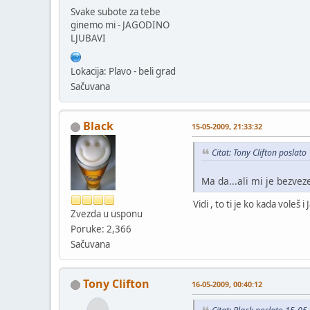
Svake subote za tebe
ginemo mi - JAGODINO
LJUBAVI
Lokacija: Plavo - beli grad
Sačuvana
Black
15-05-2009, 21:33:32
Citat: Tony Clifton poslat
Ma da...ali mi je bezvez
Vidi , to ti je ko kada voleš i
Zvezda u usponu
Poruke: 2,366
Sačuvana
Tony Clifton
16-05-2009, 00:40:12