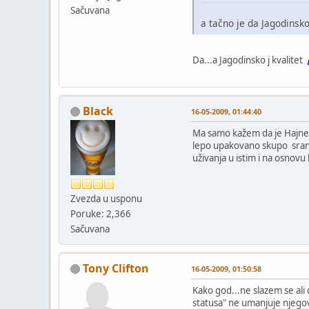
Sačuvana
a tačno je da Jagodinsko
Da...a Jagodinsko j kvalitet
Black
16-05-2009, 01:44:40
Ma samo kažem da je Hajneken
lepo upakovano skupo sranje..
uživanja u istim i na osnovu 
Zvezda u usponu
Poruke: 2,366
Sačuvana
Tony Clifton
16-05-2009, 01:50:58
Kako god...ne slazem se ali
statusa" ne umanjuje njegov