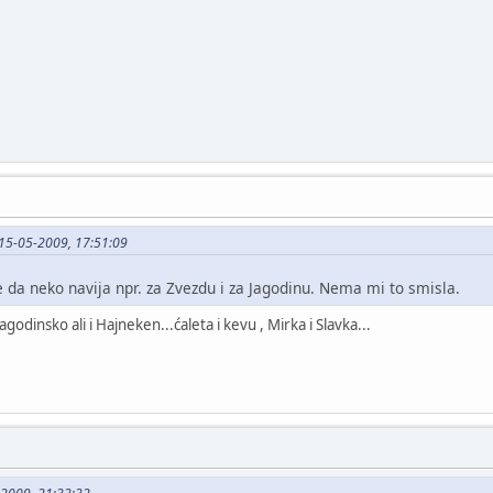
o 15-05-2009, 17:51:09
e da neko navija npr. za Zvezdu i za Jagodinu. Nema mi to smisla.
 Jagodinsko ali i Hajneken...ćaleta i kevu , Mirka i Slavka...