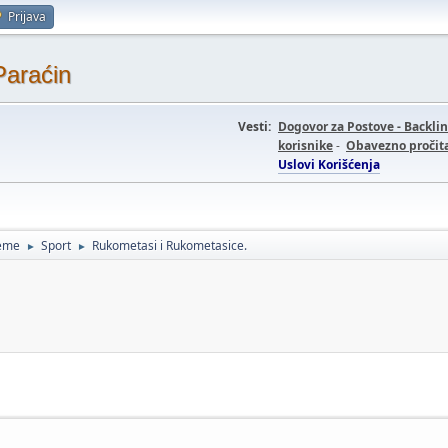
Prijava
Paraćin
Vesti:
Dogovor za Postove - Backli
korisnike
-
Obavezno pročita
Uslovi Korišćenja
teme
Sport
Rukometasi i Rukometasice.
►
►