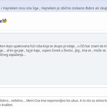
 i Hajneken nisu ista liga , Hajneken je obično izvikano đubre ali sku
 lepo upakovana fuš roba koja se skupo prodaje...u čiči bar znam da ima i m
. al ko ga pije , taj je baja , uspeo čovek u životu , jbg , ima se , može se
ličnog zapažanja...
 dobro...nebitno... Meni Cica ima neponovljivo los ukus. A to sto su selosi
 kvalitet.