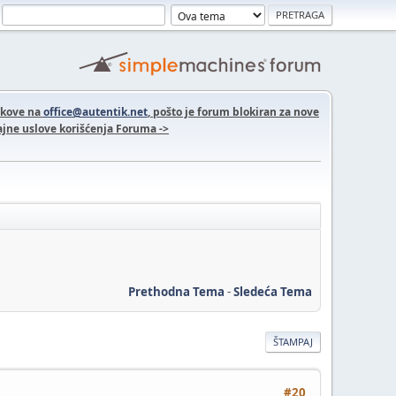
nkove na
office@autentik.net
, pošto je forum blokiran za nove
jne uslove korišćenja Foruma ->
Prethodna Tema
-
Sledeća Tema
ŠTAMPAJ
#20