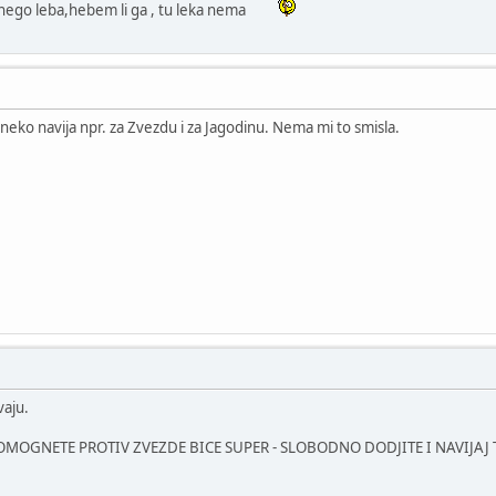
 nego leba,hebem li ga , tu leka nema
 neko navija npr. za Zvezdu i za Jagodinu. Nema mi to smisla.
vaju.
MOGNETE PROTIV ZVEZDE BICE SUPER - SLOBODNO DODJITE I NAVIJAJ TE