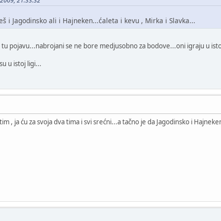
5-2009, 21:33:32
leš i Jagodinsko ali i Hajneken...ćaleta i kevu , Mirka i Slavka...
o tu pojavu...nabrojani se ne bore medjusobno za bodove...oni igraju u ist
 u istoj ligi...
 tim , ja ću za svoja dva tima i svi srećni...a tačno je da Jagodinsko i Hajneke