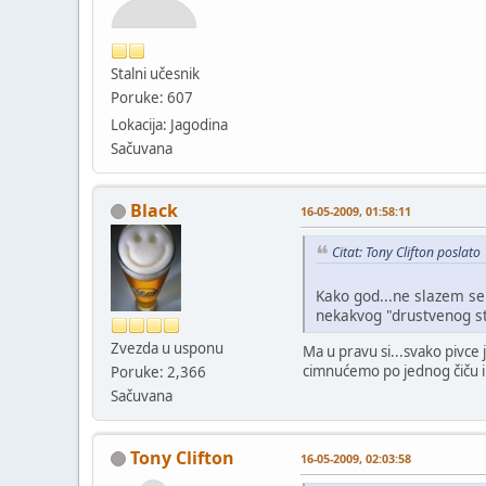
Stalni učesnik
Poruke: 607
Lokacija: Jagodina
Sačuvana
Black
16-05-2009, 01:58:11
Citat: Tony Clifton poslat
Kako god...ne slazem se 
nekakvog "drustvenog st
Zvezda u usponu
Ma u pravu si...svako pivce 
cimnućemo po jednog čiču i
Poruke: 2,366
Sačuvana
Tony Clifton
16-05-2009, 02:03:58