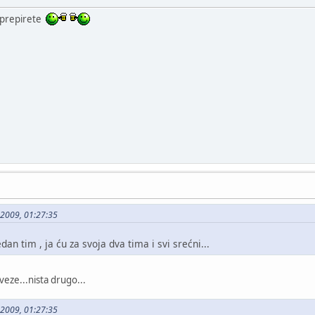
e prepirete
5-2009, 01:27:35
edan tim , ja ću za svoja dva tima i svi srećni...
eze...nista drugo...
5-2009, 01:27:35