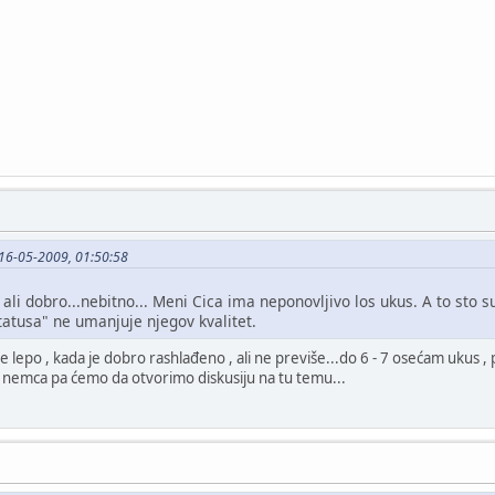
o 16-05-2009, 01:50:58
ali dobro...nebitno... Meni Cica ima neponovljivo los ukus. A to sto s
atusa" ne umanjuje njegov kvalitet.
je lepo , kada je dobro rashlađeno , ali ne previše...do 6 - 7 osećam ukus ,
 nemca pa ćemo da otvorimo diskusiju na tu temu...