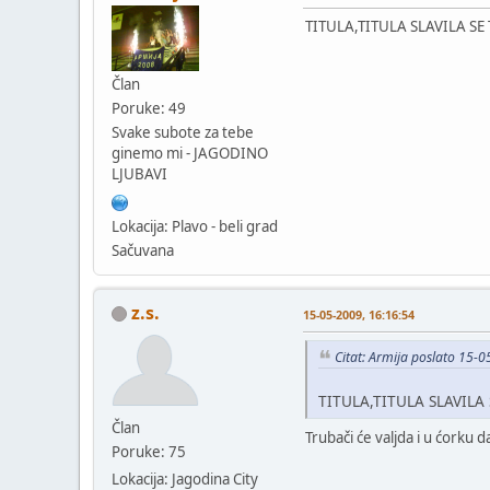
TITULA,TITULA SLAVILA SE 
Član
Poruke: 49
Svake subote za tebe
ginemo mi - JAGODINO
LJUBAVI
Lokacija: Plavo - beli grad
Sačuvana
z.s.
15-05-2009, 16:16:54
Citat: Armija poslato 15-
TITULA,TITULA SLAVILA 
Član
Trubači će valjda i u ćorku 
Poruke: 75
Lokacija: Jagodina City