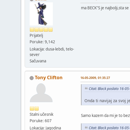
ma BECK"S je najbolji,sta s
Prijatelj
Poruke: 9,142
Lokacija: dusa-lebdi, telo-
sever
Sačuvana
Tony Clifton
16-05-2009, 01:35:27
Citat: Black poslato 16-0
Onda ti navijaj za svoj j
Stalni učesnik
Samo kazem da mi je to bezv
Poruke: 607
Citat: Black poslato 16-0
Lokacija: Jagodina