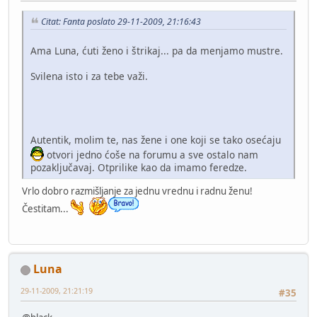
Citat: Fanta poslato 29-11-2009, 21:16:43
Ama Luna, ćuti ženo i štrikaj... pa da menjamo mustre.
Svilena isto i za tebe važi.
Autentik, molim te, nas žene i one koji se tako osećaju
otvori jedno ćoše na forumu a sve ostalo nam
pozaključavaj. Otprilike kao da imamo feredze.
Vrlo dobro razmišljanje za jednu vrednu i radnu ženu!
Čestitam...
Luna
29-11-2009, 21:21:19
#35