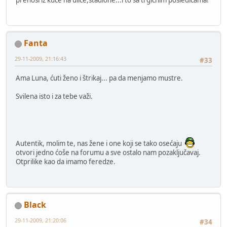
Fanta
29-11-2009, 21:16:43
#33
Ama Luna, ćuti ženo i štrikaj... pa da menjamo mustre.
Svilena isto i za tebe važi.
Autentik, molim te, nas žene i one koji se tako osećaju
otvori jedno ćoše na forumu a sve ostalo nam pozaključavaj.
Otprilike kao da imamo feredze.
Black
29-11-2009, 21:20:06
#34