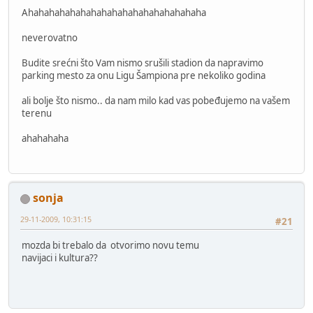
Ahahahahahahahahahahahahahahahahaha
neverovatno
Budite srećni što Vam nismo srušili stadion da napravimo
parking mesto za onu Ligu Šampiona pre nekoliko godina
ali bolje što nismo.. da nam milo kad vas pobeđujemo na vašem
terenu
ahahahaha
sonja
29-11-2009, 10:31:15
#21
mozda bi trebalo da otvorimo novu temu
navijaci i kultura??