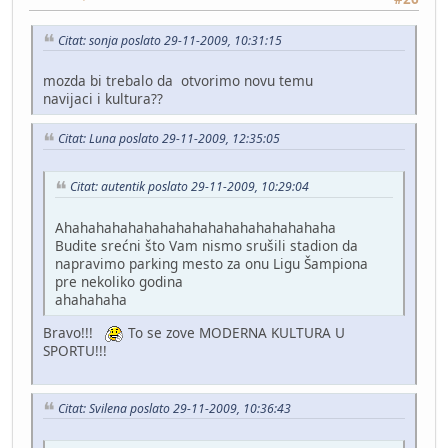
Citat: sonja poslato 29-11-2009, 10:31:15
mozda bi trebalo da otvorimo novu temu
navijaci i kultura??
Citat: Luna poslato 29-11-2009, 12:35:05
Citat: autentik poslato 29-11-2009, 10:29:04
Ahahahahahahahahahahahahahahahahaha
Budite srećni što Vam nismo srušili stadion da
napravimo parking mesto za onu Ligu Šampiona
pre nekoliko godina
ahahahaha
Bravo!!!
To se zove MODERNA KULTURA U
SPORTU!!!
Citat: Svilena poslato 29-11-2009, 10:36:43