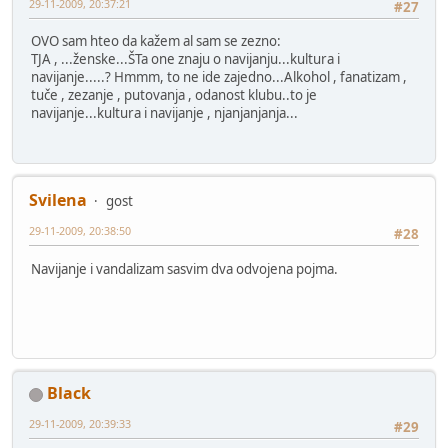
29-11-2009, 20:37:21
#27
OVO sam hteo da kažem al sam se zezno:
TJA , ...ženske...ŠTa one znaju o navijanju...kultura i
navijanje.....? Hmmm, to ne ide zajedno...Alkohol , fanatizam ,
tuče , zezanje , putovanja , odanost klubu..to je
navijanje...kultura i navijanje , njanjanjanja...
Svilena
gost
29-11-2009, 20:38:50
#28
Navijanje i vandalizam sasvim dva odvojena pojma.
Black
29-11-2009, 20:39:33
#29