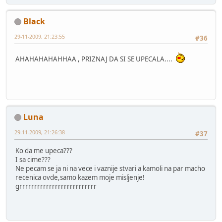
Black
29-11-2009, 21:23:55
#36
AHAHAHAHAHHAA , PRIZNAJ DA SI SE UPECALA....
Luna
29-11-2009, 21:26:38
#37
Ko da me upeca???
I sa cime???
Ne pecam se ja ni na vece i vaznije stvari a kamoli na par macho
recenica ovde,samo kazem moje misljenje!
grrrrrrrrrrrrrrrrrrrrrrrrrr