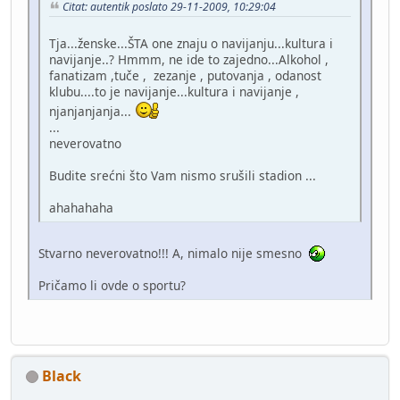
Citat: autentik poslato 29-11-2009, 10:29:04
Tja...ženske...ŠTA one znaju o navijanju...kultura i
navijanje..? Hmmm, ne ide to zajedno...Alkohol ,
fanatizam ,tuče , zezanje , putovanja , odanost
klubu....to je navijanje...kultura i navijanje ,
njanjanjanja...
...
neverovatno
Budite srećni što Vam nismo srušili stadion ...
ahahahaha
Stvarno neverovatno!!! A, nimalo nije smesno
Pričamo li ovde o sportu?
Black