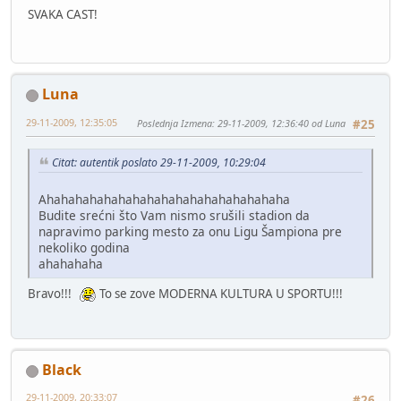
SVAKA CAST!
Luna
29-11-2009, 12:35:05
Poslednja Izmena
: 29-11-2009, 12:36:40 od Luna
#25
Citat: autentik poslato 29-11-2009, 10:29:04
Ahahahahahahahahahahahahahahahahaha
Budite srećni što Vam nismo srušili stadion da
napravimo parking mesto za onu Ligu Šampiona pre
nekoliko godina
ahahahaha
Bravo!!!
To se zove MODERNA KULTURA U SPORTU!!!
Black
29-11-2009, 20:33:07
#26