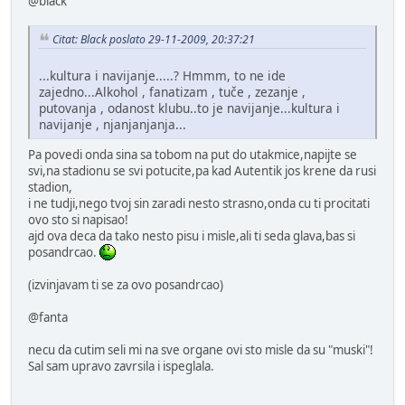
@black
Citat: Black poslato 29-11-2009, 20:37:21
...kultura i navijanje.....? Hmmm, to ne ide
zajedno...Alkohol , fanatizam , tuče , zezanje ,
putovanja , odanost klubu..to je navijanje...kultura i
navijanje , njanjanjanja...
Pa povedi onda sina sa tobom na put do utakmice,napijte se
svi,na stadionu se svi potucite,pa kad Autentik jos krene da rusi
stadion,
i ne tudji,nego tvoj sin zaradi nesto strasno,onda cu ti procitati
ovo sto si napisao!
ajd ova deca da tako nesto pisu i misle,ali ti seda glava,bas si
posandrcao.
(izvinjavam ti se za ovo posandrcao)
@fanta
necu da cutim seli mi na sve organe ovi sto misle da su "muski"!
Sal sam upravo zavrsila i ispeglala.