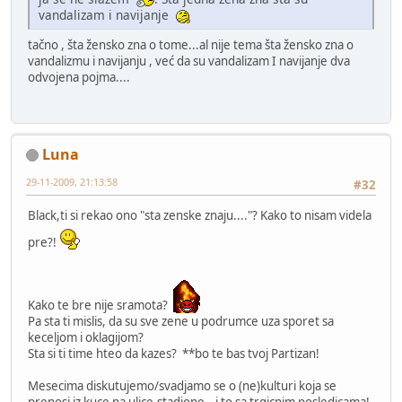
vandalizam i navijanje
tačno , šta žensko zna o tome...al nije tema šta žensko zna o
vandalizmu i navijanju , već da su vandalizam I navijanje dva
odvojena pojma....
Luna
29-11-2009, 21:13:58
#32
Black,ti si rekao ono "sta zenske znaju...."? Kako to nisam videla
pre?!
Kako te bre nije sramota?
Pa sta ti mislis, da su sve zene u podrumce uza sporet sa
keceljom i oklagijom?
Sta si ti time hteo da kazes? **bo te bas tvoj Partizan!
Mesecima diskutujemo/svadjamo se o (ne)kulturi koja se
prenosi iz kuce na ulice,stadione...i to sa trgicnim posledicama!