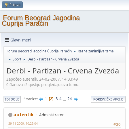
Prijava
Forum Beograd Jagodina
Ćuprija Paraćin
Glavni meni
Forum Beograd Jagodina Ćuprija Paraćin
Razne zanimljive teme
►
Sport
Derbi - Partizan - Crvena Zvezda
►
►
Derbi - Partizan - Crvena Zvezda
Započeo autentik, 24-02-2007, 14:33:49
0 članova i 5 gostiju pregledaju ovu temu.
1
3
4
...
24
Stranice
2
IDI DOLE
KORISNIČKE AKCIJE
autentik
Administrator
29-11-2009, 10:29:04
#20