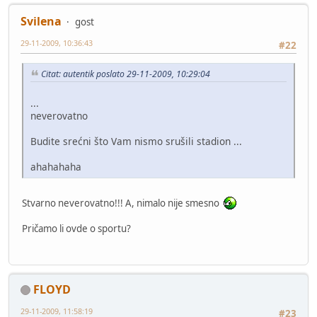
Svilena
gost
29-11-2009, 10:36:43
#22
Citat: autentik poslato 29-11-2009, 10:29:04
...
neverovatno
Budite srećni što Vam nismo srušili stadion ...
ahahahaha
Stvarno neverovatno!!! A, nimalo nije smesno
Pričamo li ovde o sportu?
FLOYD
29-11-2009, 11:58:19
#23