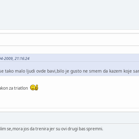
04-2009, 21:16:24
e tako malo ljudi ovde bavi,bilo je gusto ne smem da kazem koje s
akon za triatlon
Salim se,mora jos da trenira jer su ovi drugi bas spremni.