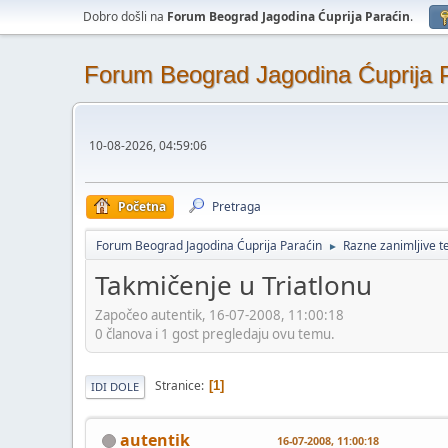
Dobro došli na
Forum Beograd Jagodina Ćuprija Paraćin
.
Forum Beograd Jagodina Ćuprija 
10-08-2026, 04:59:06
Početna
Pretraga
Forum Beograd Jagodina Ćuprija Paraćin
Razne zanimljive 
►
Takmičenje u Triatlonu
Započeo autentik, 16-07-2008, 11:00:18
0 članova i 1 gost pregledaju ovu temu.
Stranice
1
IDI DOLE
autentik
16-07-2008, 11:00:18