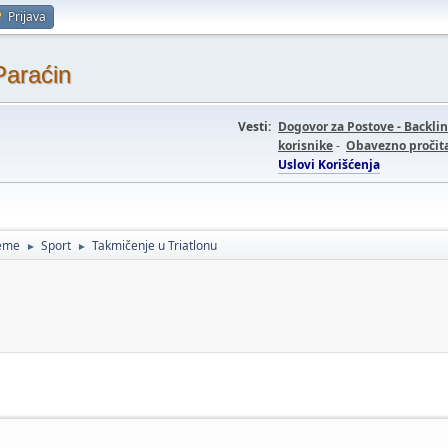
Prijava
Paraćin
Vesti:
Dogovor za Postove - Backli
korisnike
-
Obavezno pročita
Uslovi Korišćenja
teme
Sport
Takmičenje u Triatlonu
►
►