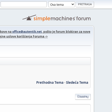
nkove na
office@autentik.net
, pošto je forum blokiran za nove
jne uslove korišćenja Foruma ->
Prethodna Tema
-
Sledeća Tema
ŠTAMPAJ