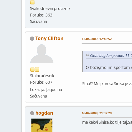
Svakodnevni prolaznik
Poruke: 363
Sačuvana
Tony Clifton
12-04-2009, 12:46:52
Citat: bogdan poslato 11-
O boze,mojim sportom s
Stalni učesnik
Poruke: 607
Staa!? Moj komsa Sinisa je z
Lokacija: Jagodina
Sačuvana
bogdan
16-04-2009, 21:32:29
ma kakvi Sinisa,ko ti je taj.