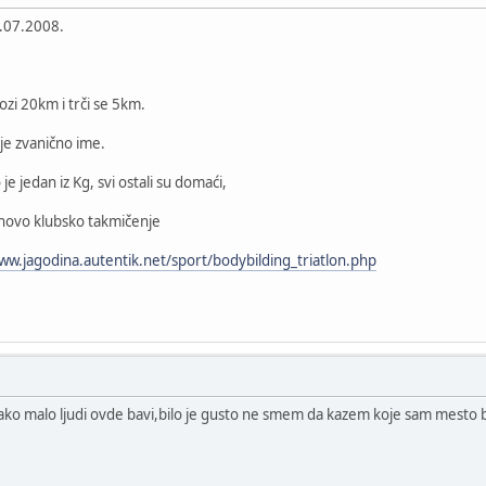
7.07.2008.
.
ozi 20km i trči se 5km.
e zvanično ime.
e jedan iz Kg, svi ostali su domaći,
hovo klubsko takmičenje
ww.jagodina.autentik.net/sport/bodybilding_triatlon.php
ko malo ljudi ovde bavi,bilo je gusto ne smem da kazem koje sam mesto 