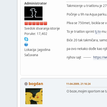
Administrator
Takmicenje u triatlonu je 2
Počinje u 9h na Aqua parku
Pliva se 750met, bicikla se v
Svedok stvaranja istorije
To je triatlon sprint
tj.to
mu j
Poruke: 17,402
Biće 20 tak takmičara, samo j
pa ovo nekako dođe kao nji
Lokacija: Jagodina
Sačuvana
njihov sajt --------
https://w
bogdan
11-04-2009, 21:16:24
O boze,mojim sportom se ta