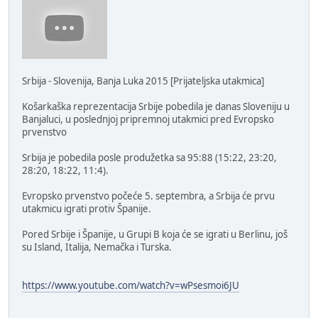
Srbija - Slovenija, Banja Luka 2015 [Prijateljska utakmica]
Košarkaška reprezentacija Srbije pobedila je danas Sloveniju u
Banjaluci, u poslednjoj pripremnoj utakmici pred Evropsko
prvenstvo
Srbija je pobedila posle produžetka sa 95:88 (15:22, 23:20,
28:20, 18:22, 11:4).
Evropsko prvenstvo počeće 5. septembra, a Srbija će prvu
utakmicu igrati protiv Španije.
Pored Srbije i Španije, u Grupi B koja će se igrati u Berlinu, još
su Island, Italija, Nemačka i Turska.
https://www.youtube.com/watch?v=wPsesmoi6JU