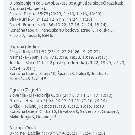
U poslednjem kolu Evrobasketa postignuti su sledeći rezultati:
A grupa (Monpelje):
Finska - Poljska 65:78 (20:23, 21:19, 11:16, 13:20)
BiH - Rusija 61:81 (22:12, 9:19, 19:24, 11:26)
Izrael - Francuska 61:86 (10:22, 17:16, 21:24, 13:24)
Konačna tabela: Francuska 10 bodova, Izrael 8, Poljska 8,
Finska 7, Rusija 6, BiH 6.
B grupa (Berlin):
Srbija - Italija 101:82 (25:19, 23:21, 26:19, 27:23)
Nemačka - Španija 76:77 (20:18, 18:23, 10:19, 28:17)
Turska - Island 111:102 posle produžetka (29:22, 18:25, 27:20,
17:24 - 20:11)
Konačna tabela: Srbija 10, Španija 8, Italija 8, Turska 8,
Nemačka 6, Island 5.
C grupa (Zagreb):
Slovenija - Makedonija 62:51 (24:10, 7:14, 21:17, 10:10)
Gruzija - Hrvatska 71:58 (14:13, 11:15, 22:16, 24:14)
Grčka - Holandija 68:65 (17:19, 17:12, 18:15, 16:19)
Konačna tabela: Grčka 10, Hrvatska 8, Slovenija 8, Gruzija 7,
Makedonija 6, Holandija 6.
D grupa (Riga):
Ukrajina - Belgija 71:79 (19:14, 20:21, 15:24, 17:20)