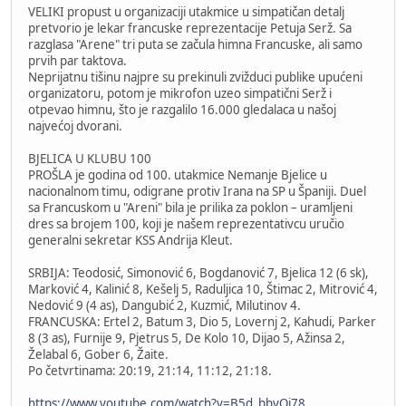
VELIKI propust u organizaciji utakmice u simpatičan detalj
pretvorio je lekar francuske reprezentacije Petuja Serž. Sa
razglasa "Arene" tri puta se začula himna Francuske, ali samo
prvih par taktova.
Neprijatnu tišinu najpre su prekinuli zvižduci publike upućeni
organizatoru, potom je mikrofon uzeo simpatični Serž i
otpevao himnu, što je razgalilo 16.000 gledalaca u našoj
najvećoj dvorani.
BJELICA U KLUBU 100
PROŠLA je godina od 100. utakmice Nemanje Bjelice u
nacionalnom timu, odigrane protiv Irana na SP u Španiji. Duel
sa Francuskom u "Areni" bila je prilika za poklon – uramljeni
dres sa brojem 100, koji je našem reprezentativcu uručio
generalni sekretar KSS Andrija Kleut.
SRBIJA: Teodosić, Simonović 6, Bogdanović 7, Bjelica 12 (6 sk),
Marković 4, Kalinić 8, Kešelj 5, Raduljica 10, Štimac 2, Mitrović 4,
Nedović 9 (4 as), Dangubić 2, Kuzmić, Milutinov 4.
FRANCUSKA: Ertel 2, Batum 3, Dio 5, Lovernj 2, Kahudi, Parker
8 (3 as), Furnije 9, Pjetrus 5, De Kolo 10, Dijao 5, Ažinsa 2,
Želabal 6, Gober 6, Žaite.
Po četvrtinama: 20:19, 21:14, 11:12, 21:18.
https://www.youtube.com/watch?v=B5d_bbvOj78