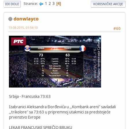
1
2
3
Stranice
4
IDI DOLE
KORISNIČKE AKCIJE
donwlayco
13-08-2015, 01:54:10
#60
Srbija - Francuska 73:63
Izabranici Aleksandra Đorđevića u ,,Kombank areni" savladali
,,trikolore" sa 73:63 u pripremnoj utakmici za predstojeće
prvenstvo Evrope
LEKAR FRANCUSKE SPREČIO BRUKU