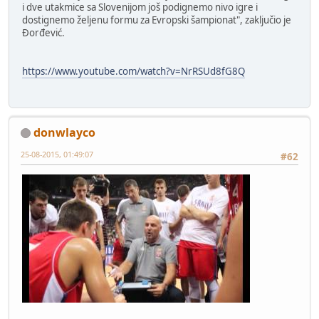
i dve utakmice sa Slovenijom još podignemo nivo igre i
dostignemo željenu formu za Evropski šampionat", zaključio je
Đorđević.
https://www.youtube.com/watch?v=NrRSUd8fG8Q
donwlayco
25-08-2015, 01:49:07
#62