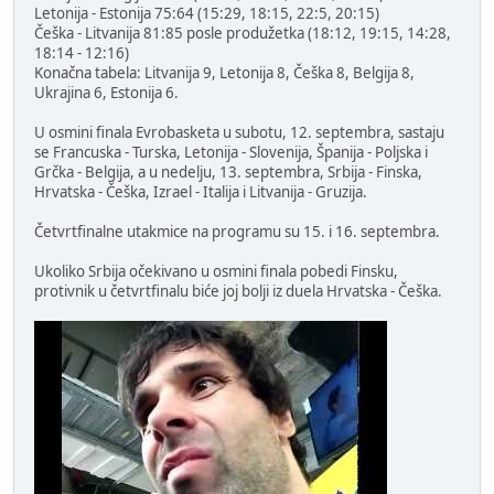
Letonija - Estonija 75:64 (15:29, 18:15, 22:5, 20:15)
Češka - Litvanija 81:85 posle produžetka (18:12, 19:15, 14:28,
18:14 - 12:16)
Konačna tabela: Litvanija 9, Letonija 8, Češka 8, Belgija 8,
Ukrajina 6, Estonija 6.
U osmini finala Evrobasketa u subotu, 12. septembra, sastaju
se Francuska - Turska, Letonija - Slovenija, Španija - Poljska i
Grčka - Belgija, a u nedelju, 13. septembra, Srbija - Finska,
Hrvatska - Češka, Izrael - Italija i Litvanija - Gruzija.
Četvrtfinalne utakmice na programu su 15. i 16. septembra.
Ukoliko Srbija očekivano u osmini finala pobedi Finsku,
protivnik u četvrtfinalu biće joj bolji iz duela Hrvatska - Češka.