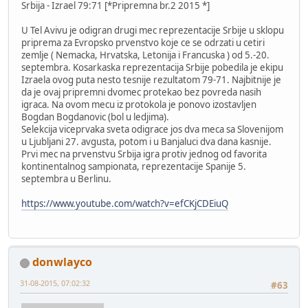
Srbija - Izrael 79:71 [*Pripremna br.2 2015 *]
U Tel Avivu je odigran drugi mec reprezentacije Srbije u sklopu
priprema za Evropsko prvenstvo koje ce se odrzati u cetiri
zemlje ( Nemacka, Hrvatska, Letonija i Francuska ) od 5.-20.
septembra. Kosarkaska reprezentacija Srbije pobedila je ekipu
Izraela ovog puta nesto tesnije rezultatom 79-71. Najbitnije je
da je ovaj pripremni dvomec protekao bez povreda nasih
igraca. Na ovom mecu iz protokola je ponovo izostavljen
Bogdan Bogdanovic (bol u ledjima).
Selekcija viceprvaka sveta odigrace jos dva meca sa Slovenijom
u Ljubljani 27. avgusta, potom i u Banjaluci dva dana kasnije.
Prvi mec na prvenstvu Srbija igra protiv jednog od favorita
kontinentalnog sampionata, reprezentacije Spanije 5.
septembra u Berlinu.
https://www.youtube.com/watch?v=efCKjCDEiuQ
donwlayco
31-08-2015, 07:02:32
#63