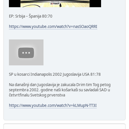
EP: Srbija – Španija 80:70
https://www.youtube.com/watch?v=nasSOaoQRRI
SP u kosarci Indianapolis 2002 Jugoslavija USA 81:78
Na današnji dan Jugoslavija je zakucala Drim tim Tog petog
septembra 2002. godine naši košarkaši su savladali SAD u
četvrtfinalu Svetskog prvenstva
https://www.youtube.com/watch?v=kLMupN-TT3I