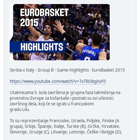
Serbia v Italy - Group B - Game Highlights - EuroBasket 2015
https://www.youtube.com/watch?v=TxTRObgXxF0
Utakmicama 5. kola završena je grupna faza takmičenja na
prvenstvu Evrope za košarkaše i poznati su svi učesnici
završnog dela, koji će se igrati u francuskom
gradu Lilu.
To su reprezentacije Francuske, Izraela, Poljske, Finske (A
grupa), Srbije, Španije, Italije, Turske (B), Grčke, Hrvatske,
Slovenije, Gruzije (C), Litvanije, Letonije, Češke i Belgije (D).