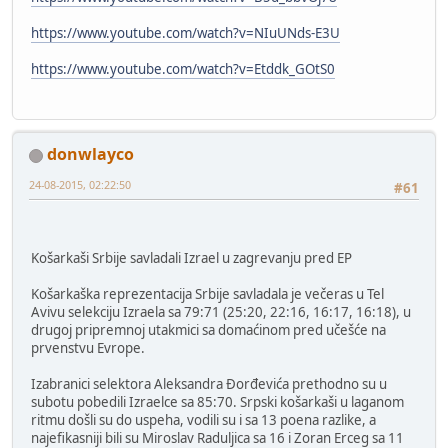
https://www.youtube.com/watch?v=NIuUNds-E3U
https://www.youtube.com/watch?v=Etddk_GOtS0
donwlayco
24-08-2015, 02:22:50
#61
Košarkaši Srbije savladali Izrael u zagrevanju pred EP
Košarkaška reprezentacija Srbije savladala je večeras u Tel
Avivu selekciju Izraela sa 79:71 (25:20, 22:16, 16:17, 16:18), u
drugoj pripremnoj utakmici sa domaćinom pred učešće na
prvenstvu Evrope.
Izabranici selektora Aleksandra Đorđevića prethodno su u
subotu pobedili Izraelce sa 85:70. Srpski košarkaši u laganom
ritmu došli su do uspeha, vodili su i sa 13 poena razlike, a
najefikasniji bili su Miroslav Raduljica sa 16 i Zoran Erceg sa 11