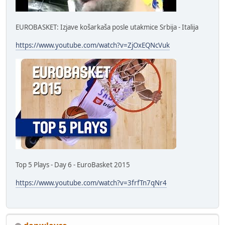
EUROBASKET: Izjave košarkaša posle utakmice Srbija - Italija
https://www.youtube.com/watch?v=ZjOxEQNcVuk
Top 5 Plays - Day 6 - EuroBasket 2015
https://www.youtube.com/watch?v=3frfTn7qNr4