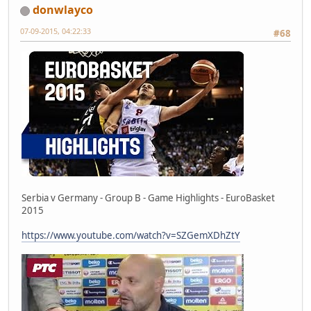
donwlayco
07-09-2015, 04:22:33
#68
Serbia v Germany - Group B - Game Highlights - EuroBasket
2015
https://www.youtube.com/watch?v=SZGemXDhZtY