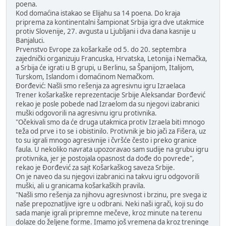
poena.
Kod domaćina istakao se Elijahu sa 14 poena. Do kraja
priprema za kontinentalni šampionat Srbija igra dve utakmice
protiv Slovenije, 27. avgusta u Ljubljani i dva dana kasnije u
Banjaluci.
Prvenstvo Evrope za košarkaše od 5. do 20. septembra
zajednički organizuju Francuska, Hrvatska, Letonija i Nemačka,
a Srbija će igrati u B grupi, u Berlinu, sa Španijom, Italijom,
Turskom, Islandom i domaćinom Nemačkom.
Đorđević: Našli smo rešenja za agresivnu igru Izraelaca
Trener košarkaške reprezentacije Srbije Aleksandar Đorđević
rekao je posle pobede nad Izraelom da su njegovi izabranici
muški odgovorili na agresivnu igru protivnika.
"Očekivali smo da će druga utakmica protiv Izraela biti mnogo
teža od prve i to se i obistinilo. Protivnik je bio jači za Fišera, uz
to su igrali mnogo agresivnije i čvršće često i preko granice
faula. U nekoliko navrata upozoravao sam sudije na grubu igru
protivnika, jer je postojala opasnost da dođe do povrede",
rekao je Đorđević za sajt Košarkaškog saveza Srbije.
On je naveo da su njegovi izabranici na takvu igru odgovorili
muški, ali u granicama košarkaških pravila.
"Našli smo rešenja za njihovu agresivnost i brzinu, pre svega iz
naše prepoznatljive igre u odbrani. Neki naši igrači, koji su do
sada manje igrali pripremne mečeve, kroz minute na terenu
dolaze do željene forme. Imamo još vremena da kroz treninge