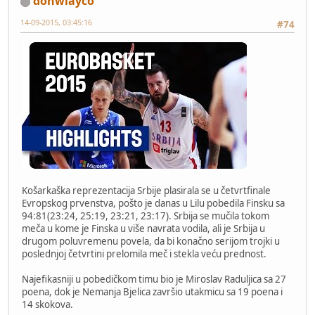
donwlayco
14-09-2015, 03:45:16
#74
Košarkaška reprezentacija Srbije plasirala se u četvrtfinale
Evropskog prvenstva, pošto je danas u Lilu pobedila Finsku sa
94:81(23:24, 25:19, 23:21, 23:17). Srbija se mučila tokom
meča u kome je Finska u više navrata vodila, ali je Srbija u
drugom poluvremenu povela, da bi konačno serijom trojki u
poslednjoj četvrtini prelomila meč i stekla veću prednost.
Najefikasniji u pobedičkom timu bio je Miroslav Raduljica sa 27
poena, dok je Nemanja Bjelica završio utakmicu sa 19 poena i
14 skokova.