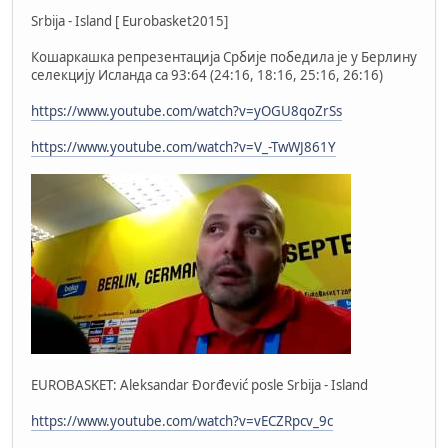
Srbija - Island [ Eurobasket2015]
Кошаркашка репрезентација Србије победила је у Берлину
селекцију Исланда са 93:64 (24:16, 18:16, 25:16, 26:16)
https://www.youtube.com/watch?v=yOGU8qoZrSs
https://www.youtube.com/watch?v=V_-TwWJ861Y
EUROBASKET: Aleksandar Đorđević posle Srbija - Island
https://www.youtube.com/watch?v=vECZRpcv_9c