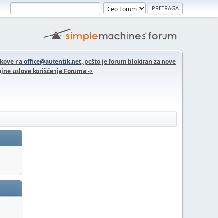
nkove na
office@autentik.net
, pošto je forum blokiran za nove
jne uslove korišćenja Foruma ->