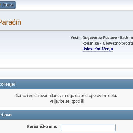
Prijava
Paraćin
Vesti:
Dogovor za Postove - Backli
korisnike
-
Obavezno pročita
Uslovi Korišćenja
orenje!
Samo registrovani članovi mogu da pristupe ovom delu.
Prijavite se ispod ili
rijava
Korisničko ime: