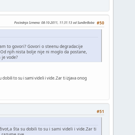
Poslednja Izmena
: 08-10-2011, 11:31:13 od SunđerBoba
#50
 vam to govori? Govori o steenu degradacije
 Od njih nista bolje nije ni moglo da postane,
a je vode?
 dobili to su i sami videli i vide.Zar ti izjava onog
#51
ivot,a šta su dobili to su i sami videli i vide.Zar ti
i razume sve.