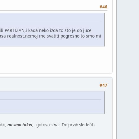
#46
li PARTIZAN,i kada neko izda to sto je do juce
nasa realnost.nemoj me svatiti pogresno to smo mi
#47
vako,
mi smo takvi
, i gotova stvar. Do prvih sledećih