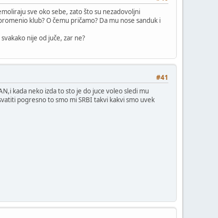
emoliraju sve oko sebe, zato što su nezadovoljni
e promenio klub? O čemu pričamo? Da mu nose sanduk i
, svakako nije od juče, zar ne?
#41
AN,i kada neko izda to sto je do juce voleo sledi mu
vatiti pogresno to smo mi SRBI takvi kakvi smo uvek