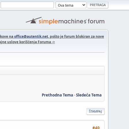
nkove na
office@autentik.net
, pošto je forum blokiran za nove
jne uslove korišćenja Foruma ->
Prethodna Tema
-
Sledeća Tema
ŠTAMPAJ
#40