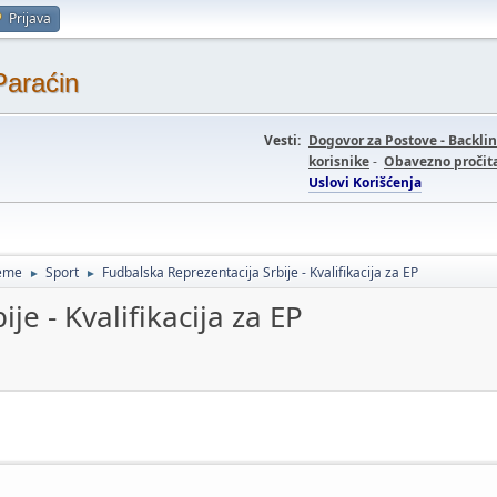
Prijava
Paraćin
Vesti:
Dogovor za Postove - Backli
korisnike
-
Obavezno pročita
Uslovi Korišćenja
teme
Sport
Fudbalska Reprezentacija Srbije - Kvalifikacija za EP
►
►
je - Kvalifikacija za EP