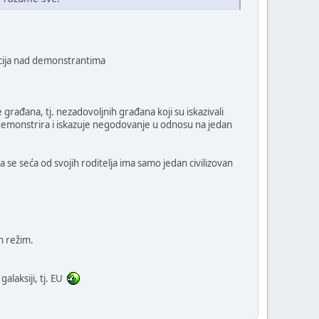
licija nad demonstrantima
e građana, tj. nezadovoljnih građana koji su iskazivali
 demonstrira i iskazuje negodovanje u odnosu na jedan
da se seća od svojih roditelja ima samo jedan civilizovan
n režim.
galaksiji, tj. EU