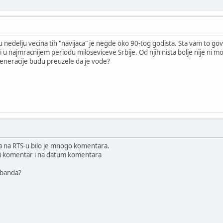
i u nedelju vecina tih "navijaca" je negde oko 90-tog godista. Sta vam to go
ali u najmracnijem periodu miloseviceve Srbije. Od njih nista bolje nije ni m
generacije budu preuzele da je vode?
sa na RTS-u bilo je mnogo komentara.
ji komentar i na datum komentara
 banda?