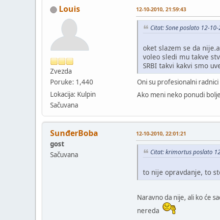
Louis
12-10-2010, 21:59:43
Citat: Sone poslato 12-10
oket slazem se da nije.a
voleo sledi mu takve st
SRBI takvi kakvi smo u
Zvezda
Oni su profesionalni radnici
Poruke: 1,440
Lokacija: Kulpin
Ako meni neko ponudi bolje 
Sačuvana
SunđerBoba
12-10-2010, 22:01:21
gost
Citat: krimortus poslato 
Sačuvana
to nije opravdanje, to s
Naravno da nije, ali ko će s
nereda