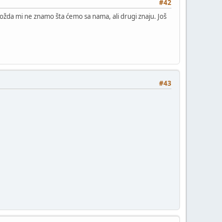
#42
žda mi ne znamo šta ćemo sa nama, ali drugi znaju. Još
#43