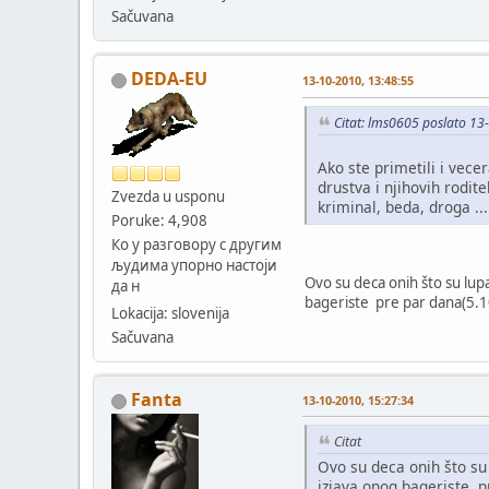
Sačuvana
DEDA-EU
13-10-2010, 13:48:55
Citat: lms0605 poslato 13
Ako ste primetili i vece
drustva i njihovih rodit
Zvezda u usponu
kriminal, beda, droga ..
Poruke: 4,908
Ко у разговору с другим
људима упорно настоји
Ovo su deca onih što su lupali
да н
bageriste pre par dana(5.10
Lokacija: slovenija
Sačuvana
Fanta
13-10-2010, 15:27:34
Citat
Ovo su deca onih što su lu
izjava onog bageriste pr