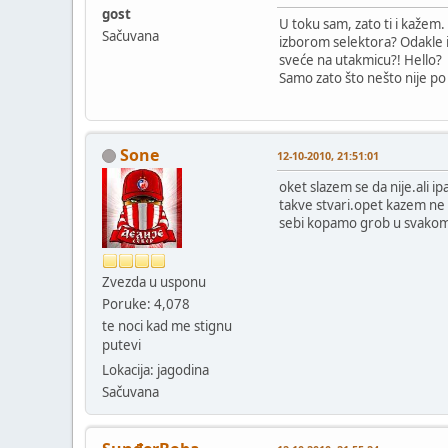
gost
U toku sam, zato ti i kažem
Sačuvana
izborom selektora? Odakle 
sveće na utakmicu?! Hello?
Samo zato što nešto nije po n
Sone
12-10-2010, 21:51:01
oket slazem se da nije.ali i
takve stvari.opet kazem ne
sebi kopamo grob u svakom
Zvezda u usponu
Poruke: 4,078
te noci kad me stignu
putevi
Lokacija: jagodina
Sačuvana