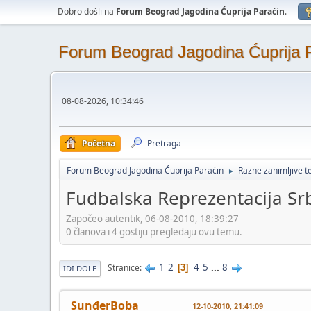
Dobro došli na
Forum Beograd Jagodina Ćuprija Paraćin
.
Forum Beograd Jagodina Ćuprija 
08-08-2026, 10:34:46
Početna
Pretraga
Forum Beograd Jagodina Ćuprija Paraćin
Razne zanimljive 
►
Fudbalska Reprezentacija Srbi
Započeo autentik, 06-08-2010, 18:39:27
0 članova i 4 gostiju pregledaju ovu temu.
1
2
4
5
...
8
Stranice
3
IDI DOLE
SunđerBoba
12-10-2010, 21:41:09