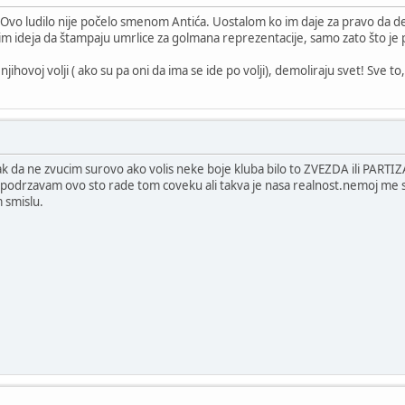
. Ovo ludilo nije počelo smenom Antića. Uostalom ko im daje za pravo da d
im ideja da štampaju umrlice za golmana reprezentacije, samo zato što j
jihovoj volji ( ako su pa oni da ima se ide po volji), demoliraju svet! Sve to
pak da ne zvucim surovo ako volis neke boje kluba bilo to ZVEZDA ili PARTIZ
 podrzavam ovo sto rade tom coveku ali takva je nasa realnost.nemoj me s
 smislu.