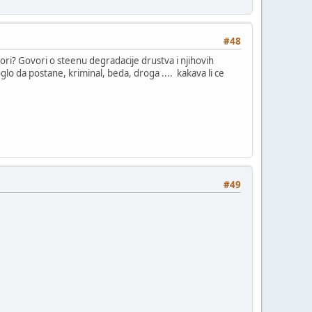
#48
vori? Govori o steenu degradacije drustva i njihovih
oglo da postane, kriminal, beda, droga .... kakava li ce
#49