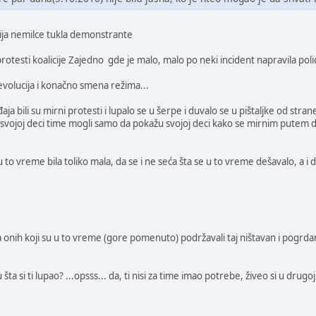
cija nemilce tukla demonstrante
rotesti koalicije Zajedno gde je malo, malo po neki incident napravila po
evolucija i konačno smena režima...
a bili su mirni protesti i lupalo se u šerpe i duvalo se u pištaljke od stran
u svojoj deci time mogli samo da pokažu svojoj deci kako se mirnim putem
 to vreme bila toliko mala, da se i ne seća šta se u to vreme dešavalo, a i 
a onih koji su u to vreme (gore pomenuto) podržavali taj ništavan i pogrda
ta si ti lupao? ...opsss... da, ti nisi za time imao potrebe, živeo si u drugoj 