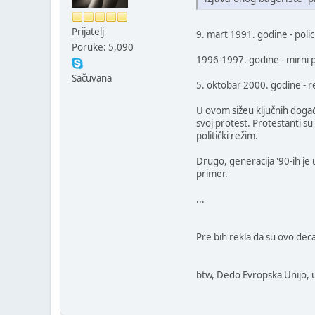
Prijatelj
9. mart 1991. godine - poli
Poruke: 5,090
1996-1997. godine - mirni p
Sačuvana
5. oktobar 2000. godine - r
U ovom sižeu ključnih događaj
svoj protest. Protestanti s
politički režim.
Drugo, generacija '90-ih je u
primer.
...
Pre bih rekla da su ovo dec
btw, Dedo Evropska Unijo, u š