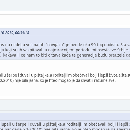
-10-2010, 00:34:18
ras i u nedelju vecina tih "navijaca" je negde oko 90-tog godista. Sta
elja koji su ih vaspitavali u najmracnijem periodu miloseviceve Srbije.
.. kakava li ce nam to biti drzava kada te generacije budu preuzele d
 u šerpe i duvali u pištaljke,a roditelji im obećavali bolji i lepši život,a šta su
.2010) nije bila jasna, ko je hteo mogao je da shvati i razume sve.
pali u šerpe i duvali u pištaljke,a roditelji im obećavali bolji i lepši ž
e par dana(5.10.2010) nije bila jasna, ko je hteo mogao je da shvati 