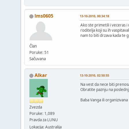
lms0605
13-10-2010, 00:34:18
Ako ste primetili i veceras 
roditelja koji su ih vaspitav
nam to biti drzava kada te 
Član
Poruke: 51
Sačuvana
Alkar
13-10-2010, 02:50:55
Na vest da nece biti preno
Obratite paznju na posledn
Baba Vanga ili organizivana
Zvezda
Poruke: 1,089
Pravda za LUNU
Lokacija: Australija