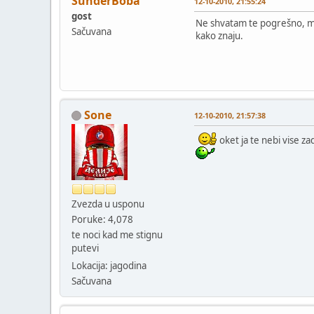
SunđerBoba
12-10-2010, 21:55:24
gost
Ne shvatam te pogrešno, m
Sačuvana
kako znaju.
Sone
12-10-2010, 21:57:38
oket ja te nebi vise 
Zvezda u usponu
Poruke: 4,078
te noci kad me stignu
putevi
Lokacija: jagodina
Sačuvana