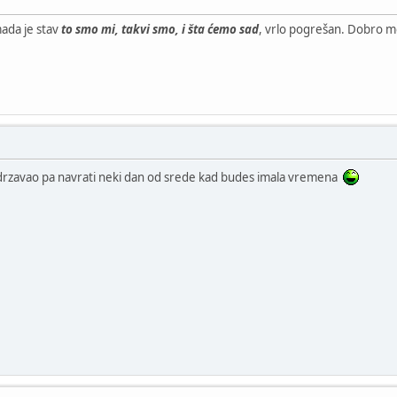
ada je stav
to smo mi, takvi smo, i šta ćemo sad
, vrlo pogrešan. Dobro mo
zadrzavao pa navrati neki dan od srede kad budes imala vremena