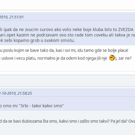
-2010, 21:51:01
li ipak da ne zvucim surovo ako volis neke boje kluba bilo to ZVEZDA i
vari.opet kazem ne podrzavam ovo sto rade tom coveku ali takva je 
vek sebi kopamo grob u svakom smislu.
 u poslu kojim se bave tako da, kao i svi mi, idu tamo gde se bolje placa!
uslove i vecu platu, normalno je da odem kod njega (ili nje
), zar ne?
12-10-2010, 21:58:25
to smo mi "Srbi - takvi kakvi smo"
ad da se bavi dubiozama šta smo, kakvi smo i zašto smo takvi? Pa jel da? O