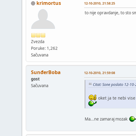
krimortus
12-10-2010, 21:58:25
to nije opravdanje, to sto s
Zvezda
Poruke: 1,262
Sačuvana
SunđerBoba
12-10-2010, 21:59:08
gost
Citat: Sone poslato 12-10
Sačuvana
oket ja te nebi vi
Ma...ne zamaraj mozak