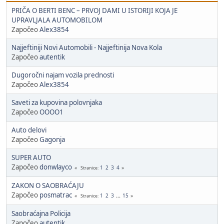
PRIČA O BERTI BENC – PRVOJ DAMI U ISTORIJI KOJA JE
UPRAVLJALA AUTOMOBILOM
Započeo
Alex3854
Najjeftiniji Novi Automobili - Najjeftinija Nova Kola
Započeo
autentik
Dugoročni najam vozila prednosti
Započeo
Alex3854
Saveti za kupovina polovnjaka
Započeo
OOOO1
Auto delovi
Započeo
Gagonja
SUPER AUTO
Započeo
donwlayco
1
2
3
4
Stranice
ZAKON O SAOBRAĆAJU
Započeo
posmatrac
1
2
3
...
15
Stranice
Saobraćajna Policija
Započeo
autentik