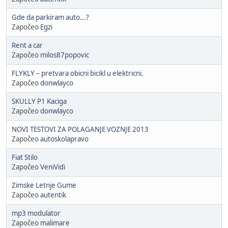
Gde da parkiram auto...?
Započeo
Egzi
Rent a car
Započeo
milos87popovic
FLYKLY – pretvara obicni bicikl u elektricni.
Započeo
donwlayco
SKULLY P1 Kaciga
Započeo
donwlayco
NOVI TESTOVI ZA POLAGANJE VOZNJE 2013
Započeo
autoskolapravo
Fiat Stilo
Započeo
VeniVidi
Zimske Letnje Gume
Započeo
autentik
mp3 modulator
Započeo
malimare