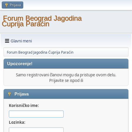
Prijava
Forum Beograd Jagodina
Ćuprija Paraćin
Glavni meni
Forum Beograd Jagodina Ćuprija Paraćin
Upozorenje!
Samo registrovani članovi mogu da pristupe ovom delu.
Prijavite se ispod ili
Prijava
Korisničko ime:
Lozinka: