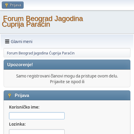
Prijava
Forum Beograd Jagodina
Ćuprija Paraćin
Glavni meni
Forum Beograd Jagodina Ćuprija Paraćin
Upozorenje!
Samo registrovani članovi mogu da pristupe ovom delu.
Prijavite se ispod ili
Prijava
Korisničko ime:
Lozinka: