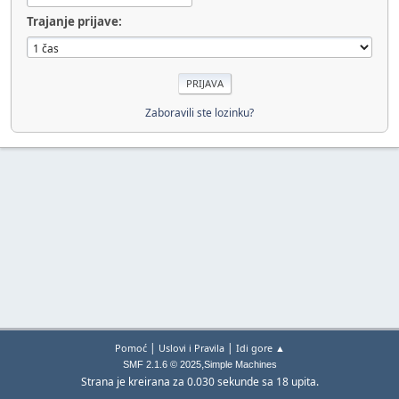
Trajanje prijave:
Zaboravili ste lozinku?
|
|
Pomoć
Uslovi i Pravila
Idi gore ▲
,
SMF 2.1.6 © 2025
Simple Machines
Strana je kreirana za 0.030 sekunde sa 18 upita.