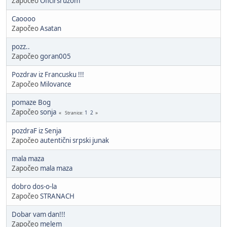
Započeo
Oficirsruzom
Caoooo
Započeo
Asatan
pozz..
Započeo
goran005
Pozdrav iz Francusku !!!
Započeo
Milovance
pomaze Bog
Započeo
sonja
1
2
Stranice
pozdraF iz Senja
Započeo
autentični srpski junak
mala maza
Započeo
mala maza
dobro dos-o-la
Započeo
STRANACH
Dobar vam dan!!!
Započeo
melem