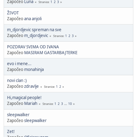
Započeo
Luna
1
2
3
Stranice
ŽIVOT
Započeo
ana anjoli
m_djordjevic spreman na sve
Započeo
m_djordjevic
1
2
3
Stranice
POZDRAV SVIMA OD IVANA
Započeo
MASIRAM GASTARBAJTERKE
evo i mene...
Započeo
monahinja
novi clan :)
Započeo
zdravlje
1
2
Stranice
Hi,magical people!
Započeo
Mariah
1
2
3
...
10
Stranice
sleepwalker
Započeo
sleepwalker
Zet!