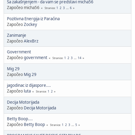
Sa zakašnjenjem - da vam se predstavi micha56
Započeo micha56
1
2
3
...
6
Stranice
Pozitivna Energija iz Paraćina
Započeo
Zockey
Zanimanje
Započeo
AlexBrz
Government
Započeo
government
1
2
3
...
14
Stranice
Mig 29
Započeo
Mig 29
jagodinac iz dijaspore....
Započeo
luta
1
2
Stranice
Decija Motorijada
Započeo
Decija Motorijada
Betty Boop....
Započeo
Betty Boop
1
2
3
...
5
Stranice