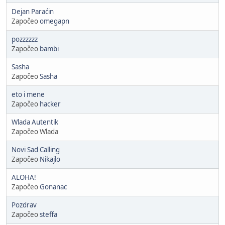
Dejan Paraćin
Započeo
omegapn
pozzzzzz
Započeo
bambi
Sasha
Započeo
Sasha
eto i mene
Započeo
hacker
Wlada Autentik
Započeo Wlada
Novi Sad Calling
Započeo
Nikajlo
ALOHA!
Započeo
Gonanac
Pozdrav
Započeo
steffa