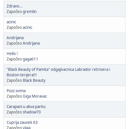
Zdravo...
Započeo
gremlin
acinic
Započeo
acinic
Andrijana
Započeo
Andrijana
Hello !
Započeo
gaga011
"Black Beauty of Pamita" odgajivacnica Labrador retrivera i
Boston terijera!!!
Započeo
Black Beauty
Pozz svima
Započeo
Giga Moravac
Carapani u akva parku
Započeo
shadow70
Cuprija zauvek 63
Započeo
vlaja