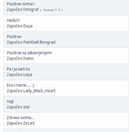
Pozdrav svima !
Započeo
fotograf
1
2
Stranice
Hello!!!
Započeo
Duca
Pozdrav
Započeo
Paintball Beograd
Pozdrav sa zakasnjenjem
Započeo
Ivano
Pa i ja sam tu
Započeo
Lepa
Evo i mene ... :)
Započeo
Lady_Black_Heart
Haj!
Započeo
zoe
Zdravo svima...
Započeo
ZeLeX