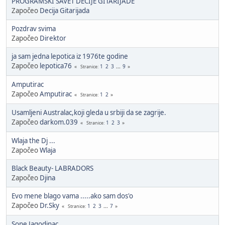
PROGRAMSKI SAVET DECIJE GITARIJADE
Započeo
Decija Gitarijada
Pozdrav svima
Započeo
Direktor
ja sam jedna lepotica iz 1976te godine
Započeo
lepotica76
1
2
3
...
9
Stranice
Amputirac
Započeo
Amputirac
1
2
Stranice
Usamljeni Australac,koji gleda u srbiji da se zagrije.
Započeo
darkom.039
1
2
3
Stranice
Wlaja the Dj ...
Započeo
Wlaja
Black Beauty- LABRADORS
Započeo
Djina
Evo mene blago vama .....ako sam dos'o
Započeo
Dr.Sky
1
2
3
...
7
Stranice
Sone Jagodinac