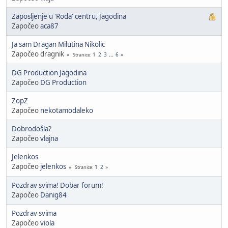
Zaposljenje u 'Roda' centru, Jagodina
Započeo
aca87
Ja sam Dragan Milutina Nikolic
Započeo dragnik
1
2
3
...
6
Stranice
DG Production Jagodina
Započeo
DG Production
ZopZ
Započeo
nekotamodaleko
Dobrodošla?
Započeo
vlajna
Jelenkos
Započeo
jelenkos
1
2
Stranice
Pozdrav svima! Dobar forum!
Započeo
Danig84
Pozdrav svima
Započeo
viola