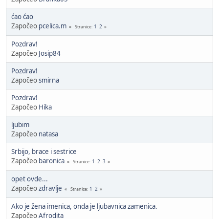
ćao ćao
Započeo
pcelica.m
1
2
Stranice
Pozdrav!
Započeo
Josip84
Pozdrav!
Započeo
smirna
Pozdrav!
Započeo
Hika
ljubim
Započeo
natasa
Srbijo, brace i sestrice
Započeo
baronica
1
2
3
Stranice
opet ovde...
Započeo
zdravlje
1
2
Stranice
Ako je žena imenica, onda je ljubavnica zamenica.
Započeo
Afrodita