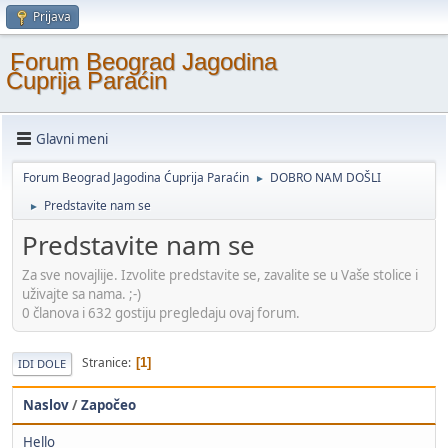
Prijava
Forum Beograd Jagodina
Ćuprija Paraćin
Glavni meni
Forum Beograd Jagodina Ćuprija Paraćin
DOBRO NAM DOŠLI
►
Predstavite nam se
►
Predstavite nam se
Za sve novajlije. Izvolite predstavite se, zavalite se u Vaše stolice i
uživajte sa nama. ;-)
0 članova i 632 gostiju pregledaju ovaj forum.
Stranice
1
IDI DOLE
Naslov
/
Započeo
Hello