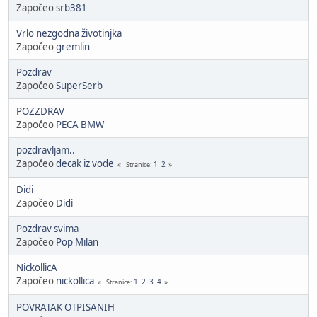
Započeo
srb381
Vrlo nezgodna životinjka
Započeo
gremlin
Pozdrav
Započeo
SuperSerb
POZZDRAV
Započeo
PECA BMW
pozdravljam..
Započeo
decak iz vode
1
2
Stranice
Didi
Započeo
Didi
Pozdrav svima
Započeo
Pop Milan
NickollicA
Započeo
nickollica
1
2
3
4
Stranice
POVRATAK OTPISANIH