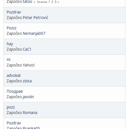
Započeo
tatoo
1
2
3
Stranice
Pozdrav
Započeo
Petar Petrović
Pozzz
Započeo
Nemanja007
hay
Započeo
CaC1
Hi
Započeo Yahoo!
advokat
Započeo
zizica
Поздрав
Započeo
javolin
pozz
Započeo
Romana
Pozdrav
Započeo
Branka05