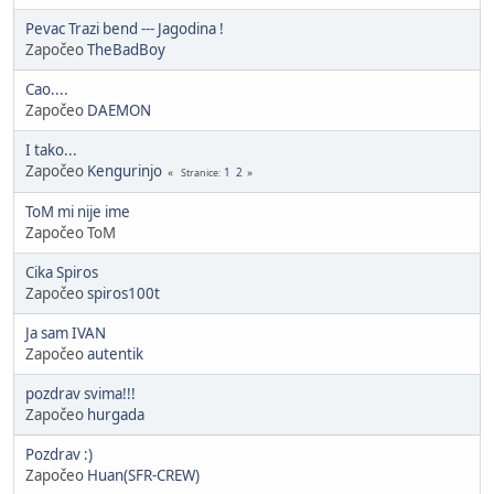
Pevac Trazi bend --- Jagodina !
Započeo
TheBadBoy
Cao....
Započeo
DAEMON
I tako...
Započeo
Kengurinjo
1
2
Stranice
ToM mi nije ime
Započeo ToM
Cika Spiros
Započeo
spiros100t
Ja sam IVAN
Započeo
autentik
pozdrav svima!!!
Započeo
hurgada
Pozdrav :)
Započeo
Huan(SFR-CREW)