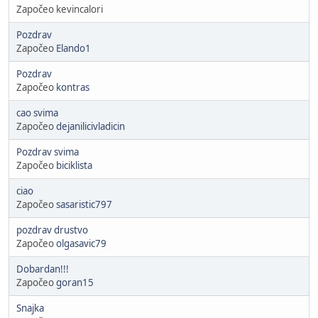
Započeo kevincalori
Pozdrav
Započeo
Elando1
Pozdrav
Započeo
kontras
cao svima
Započeo
dejanilicivladicin
Pozdrav svima
Započeo
biciklista
ciao
Započeo
sasaristic797
pozdrav drustvo
Započeo
olgasavic79
Dobardan!!!
Započeo
goran15
Snajka