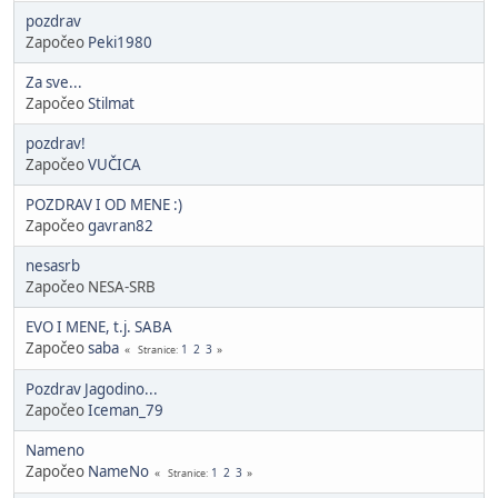
pozdrav
Započeo
Peki1980
Za sve...
Započeo
Stilmat
pozdrav!
Započeo
VUČICA
POZDRAV I OD MENE :)
Započeo
gavran82
nesasrb
Započeo NESA-SRB
EVO I MENE, t.j. SABA
Započeo
saba
1
2
3
Stranice
Pozdrav Jagodino...
Započeo
Iceman_79
Nameno
Započeo
NameNo
1
2
3
Stranice