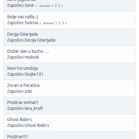
Započeo
Sone
1
2
3
Stranice
Bolje vas našla ;)
Započeo Svilena
1
2
3
Stranice
Decija Gitarijada
Započeo
Decija Gitarijada
Dobar dan u kuchu ....
Započeo
miskoN
Novi Forumdzija
Započeo
Stojke101
Zoran iz Paraćina
Započeo
zoki
Pozdrav svima!!!
Započeo
lara_kroft
Ghost Riders
Započeo
Ghost Riders
Pozdrav!!!!