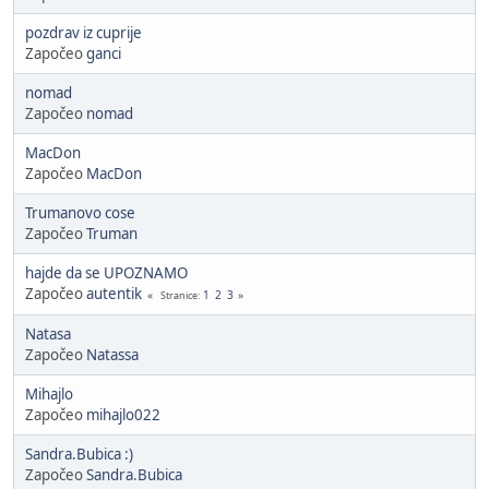
pozdrav iz cuprije
Započeo
ganci
nomad
Započeo
nomad
MacDon
Započeo
MacDon
Trumanovo cose
Započeo
Truman
hajde da se UPOZNAMO
Započeo
autentik
1
2
3
Stranice
Natasa
Započeo
Natassa
Mihajlo
Započeo
mihajlo022
Sandra.Bubica :)
Započeo
Sandra.Bubica