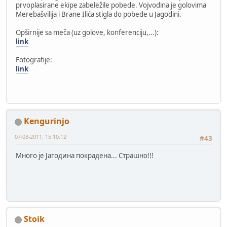
prvoplasirane ekipe zabeležile pobede. Vojvodina je golovima
Merebašvilija i Brane Ilića stigla do pobede u Jagodini.
Opširnije sa meča (uz golove, konferenciju,...):
link
Fotografije:
link
Kengurinjo
07-03-2011, 15:10:12
#43
Много је Јагодина покрадена... Страшно!!!
Stoik