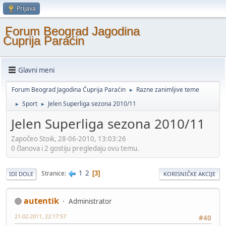
Prijava
Forum Beograd Jagodina
Ćuprija Paraćin
Glavni meni
Forum Beograd Jagodina Ćuprija Paraćin
Razne zanimljive teme
►
Sport
Jelen Superliga sezona 2010/11
►
►
Jelen Superliga sezona 2010/11
Započeo Stoik, 28-06-2010, 13:03:26
0 članova i 2 gostiju pregledaju ovu temu.
1
2
Stranice
3
IDI DOLE
KORISNIČKE AKCIJE
autentik
Administrator
21-02-2011, 22:17:57
#40