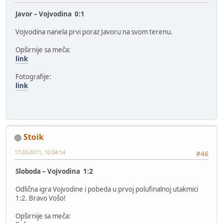
Javor – Vojvodina 0:1
Vojvodina nanela prvi poraz Javoru na svom terenu.
Opširnije sa meča:
link
Fotografije:
link
Stoik
17-03-2011, 10:04:14
#46
Sloboda – Vojvodina 1:2
Odlična igra Vojvodine i pobeda u prvoj polufinalnoj utakmici
1:2. Bravo Vošo!
Opširnije sa meča: