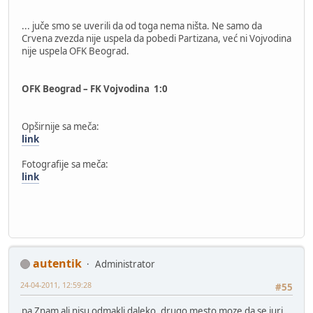
... juče smo se uverili da od toga nema ništa. Ne samo da
Crvena zvezda nije uspela da pobedi Partizana, već ni Vojvodina
nije uspela OFK Beograd.
OFK Beograd – FK Vojvodina 1:0
Opširnije sa meča:
link
Fotografije sa meča:
link
autentik
Administrator
24-04-2011, 12:59:28
#55
pa Znam ali nisu odmakli daleko, drugo mesto moze da se juri,