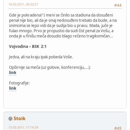
10-03-2011, 09:33:27
#44
Gde je pokradena? I meni se činilo sa stadiona da dosuđeni
penal nije bio, ali da je onaj nedosuđeni trebalo da bude, a na
snimcima se lepo vidi da je sudija bio u pravu. Mada, juče je
fulao mnogo. Prvo je propustio da sudi čist penal za Vošu, a
onda je u finišu meča dosudio blago rečeno tragikomičan...
Vojvodina – BSK 2:1
Jedva, ali na kraju ipak pobeda Voše.
Opširnije sa meča (uz golove, konferenciju,...):
link
Fotografije:
link
Stoik
13-03-2011, 17:14:39
#45