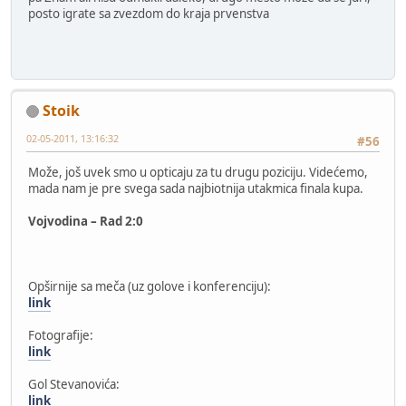
posto igrate sa zvezdom do kraja prvenstva
Stoik
02-05-2011, 13:16:32
#56
Može, još uvek smo u opticaju za tu drugu poziciju. Videćemo,
mada nam je pre svega sada najbiotnija utakmica finala kupa.
Vojvodina – Rad 2:0
Opširnije sa meča (uz golove i konferenciju):
link
Fotografije:
link
Gol Stevanovića:
link