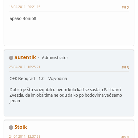
18-04-2011, 20:21:16
#52
Браво Вошо!!!
autentik
Administrator
23-04-2011, 16:25:21
#53
OFK Beograd 1:0 Vojvodina
Dobro je što su izgubili u ovom kolu kad se sastaju Partizan i
Zvezda, da im oba tima ne odu dalko po bodovima već samo
jedan
Stoik
24-04-2011, 12:37:38
#54