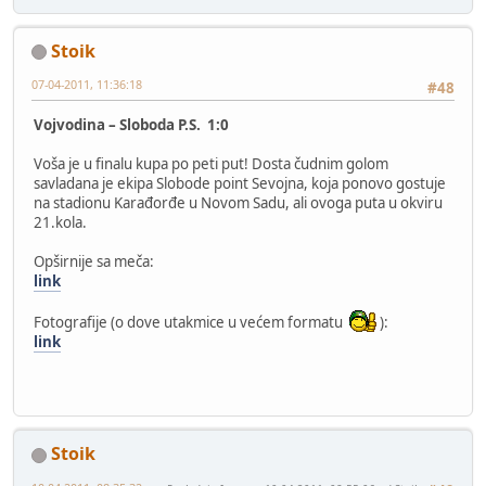
Stoik
07-04-2011, 11:36:18
#48
Vojvodina – Sloboda P.S. 1:0
Voša je u finalu kupa po peti put! Dosta čudnim golom
savladana je ekipa Slobode point Sevojna, koja ponovo gostuje
na stadionu Karađorđe u Novom Sadu, ali ovoga puta u okviru
21.kola.
Opširnije sa meča:
link
Fotografije (o dove utakmice u većem formatu
):
link
Stoik