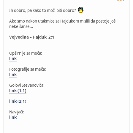
Ih dobro, pa kako to mož' biti dobro?
Ako smo nakon utakmice sa Hajdukom mislili da postoje još
neke šanse...
Vojvodina – Hajduk 2:1
Opširnije sa meča:
link
Fotografije sa meča:
link
Golovi Stevanovića:
link (1:1)
link (2:1)
Navijači:
link