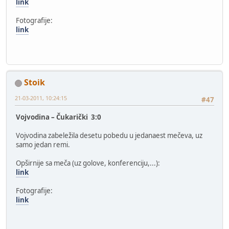
link
Fotografije:
link
Stoik
21-03-2011, 10:24:15
#47
Vojvodina – Čukarički 3:0
Vojvodina zabeležila desetu pobedu u jedanaest mečeva, uz
samo jedan remi.
Opširnije sa meča (uz golove, konferenciju,...):
link
Fotografije:
link