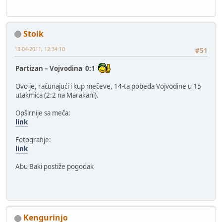
Stoik
18-04-2011, 12:34:10
#51
Partizan – Vojvodina 0:1
Ovo je, računajući i kup mečeve, 14-ta pobeda Vojvodine u 15
utakmica (2:2 na Marakani).
Opširnije sa meča:
link
Fotografije:
link
Abu Baki postiže pogodak
Kengurinjo