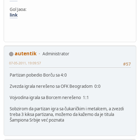
Gol Jaoa:
link
autentik
Administrator
07-05-2011, 19:09:57
#57
Partizan pobedio Borču sa 4:0
Zvezda igrala nerešeno sa OFK Beogradom 0:0
Vojvodina igrala sa Borcem nerešeno 1:1
Sobzirom da partizan igra sa čukaričkim i metalcem, a zvezdi
treba 3 kiksa partizana, možemo da kažemo da je titula
Šampiona Srbije već poznata