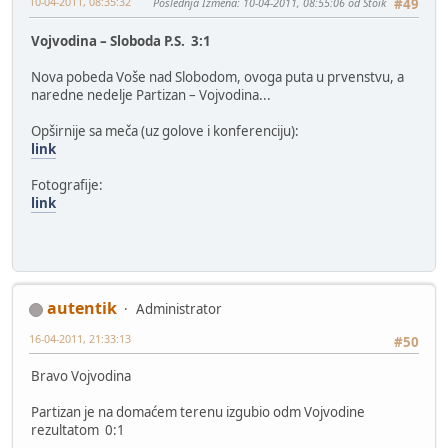
10-04-2011, 08:35:32
Poslednja Izmena
: 10-04-2011, 08:55:06 od Stoik
#49
Vojvodina – Sloboda P.S. 3:1
Nova pobeda Voše nad Slobodom, ovoga puta u prvenstvu, a
naredne nedelje Partizan – Vojvodina...
Opširnije sa meča (uz golove i konferenciju):
link
Fotografije:
link
autentik
Administrator
16-04-2011, 21:33:13
#50
Bravo Vojvodina
Partizan je na domaćem terenu izgubio odm Vojvodine
rezultatom 0:1