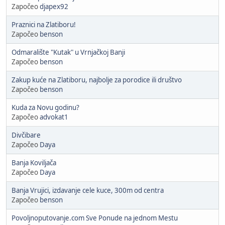
Započeo
djapex92
Praznici na Zlatiboru!
Započeo
benson
Odmaralište "Kutak" u Vrnjačkoj Banji
Započeo
benson
Zakup kuće na Zlatiboru, najbolje za porodice ili društvo
Započeo
benson
Kuda za Novu godinu?
Započeo
advokat1
Divčibare
Započeo
Daya
Banja Koviljača
Započeo
Daya
Banja Vrujici, izdavanje cele kuce, 300m od centra
Započeo
benson
Povoljnoputovanje.com Sve Ponude na jednom Mestu