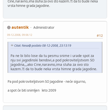
Cine,naravno,ima sluha za ovo sto kazem.?I da to bude neka
vrsta himne grada Jagodine.
autentik
Administrator
09-12-2008, 09:06:12
#12
Citat: Nesa@ poslato 08-12-2008, 23:13:19
Pa ne bi bilo lose da tu pesmu snime i urade spot za
nju svi jagodinski bendovi,a pod pokroviteljstvom SO
Jagodina,,,ako Cine,naravno,ima sluha za ovo sto
kazem.?I da to bude neka vrsta himne grada Jagodine.
Pa pod pokroviteljstvom SO Jagodine - neće sigurno,
a spot će biti snimljen leto 2009