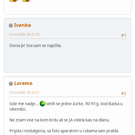
Ivanka
10-03-2008, 08:21:33
#1
Divna je! Sva sam se naježila.
Loremo
10-03-2008, 09:33:21
#2
Gde me nadje...
setih se jedne zurke, 90-91g. kod Backa u
vikendici.
Ne znam vise na kom brdu ali se JA videla kao na dlanu.
Pripita i nostalgicna, sa foto aparatom u rukama sam pratila