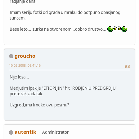
radjanje dana.
Imam seriju fotki od grada u mraku do potpuno obasjanog
suncem.
Bese leto....zurka na otvorenom...dobro drustvo...
groucho
10-03-2008, 09:41:16
#3
Nije losa...
Medjutim ipak je "ETIOPIJIN" hit "RODJEN U PREDGRDJU"
pretezak zadatak.
Uzgred,ima li neko ovu pesmu?
autentik
Administrator