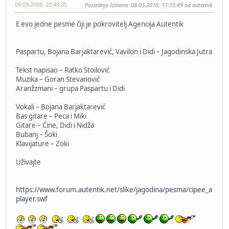
09-03-2008, 20:49:05
Poslednja Izmena
: 08-03-2010, 11:15:49 od autentik
E evo jedne pesme čiji je pokrovitelj Agencija Autentik
Paspartu, Bojana Barjaktarević, Vavilon i Didi – Jagodinska Jutra
Tekst napisao – Ratko Stoilović
Muzika – Goran Stevanović
Aranžzmani – grupa Paspartu i Didi
Vokali – Bojana Barjaktarević
Bas gitare – Peca i Miki
Gitare – Ćine, Didi i Nidža
Bubanj – Šoki
Klavijature – Zoki
Uživajte
https://www.forum.autentik.net/slike/jagodina/pesma/cipee_a
player.swf