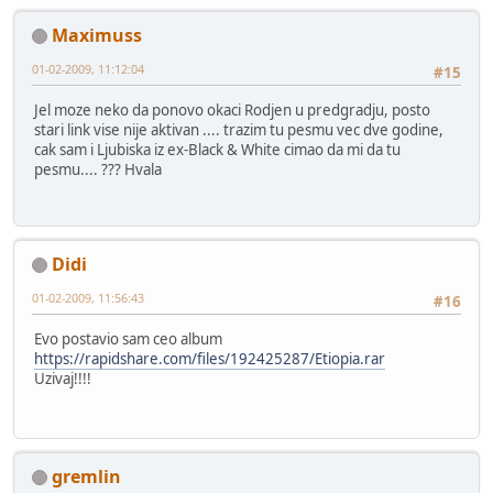
Maximuss
01-02-2009, 11:12:04
#15
Jel moze neko da ponovo okaci Rodjen u predgradju, posto
stari link vise nije aktivan .... trazim tu pesmu vec dve godine,
cak sam i Ljubiska iz ex-Black & White cimao da mi da tu
pesmu.... ??? Hvala
Didi
01-02-2009, 11:56:43
#16
Evo postavio sam ceo album
https://rapidshare.com/files/192425287/Etiopia.rar
Uzivaj!!!!
gremlin