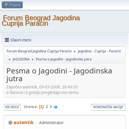
Prijava
Forum Beograd Jagodina
Ćuprija Paraćin
Glavni meni
Forum Beograd Jagodina Ćuprija Paraćin
Jagodina - Ćuprija - Paraćin
►
JAGODINA
Pesma o Jagodini - Jagodinska jutra
►
►
Pesma o Jagodini - Jagodinska
jutra
Započeo autentik, 09-03-2008, 20:49:05
0 članova i 3 gostiju pregledaju ovu temu.
2
3
Stranice
1
IDI DOLE
KORISNIČKE AKCIJE
autentik
Administrator