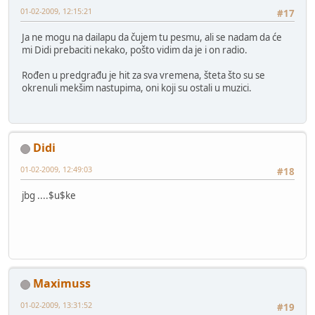
01-02-2009, 12:15:21
#17
Ja ne mogu na dailapu da čujem tu pesmu, ali se nadam da će
mi Didi prebaciti nekako, pošto vidim da je i on radio.
Rođen u predgrađu je hit za sva vremena, šteta što su se
okrenuli mekšim nastupima, oni koji su ostali u muzici.
Didi
01-02-2009, 12:49:03
#18
jbg ....$u$ke
Maximuss
01-02-2009, 13:31:52
#19