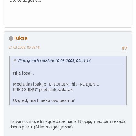
E to će uz gusle...
luksa
21-03-2008, 00:59:18
#7
Citat: groucho poslato 10-03-2008, 09:41:16
Nije losa...
Medjutim ipak je "ETIOPIJIN" hit "RODJEN U
PREDGRDJU" pretezak zadatak.
Uzgred,ima li neko ovu pesmu?
E stvarno, moze li negde da se nadje Etiopija, imao sam nekada
davno plocu. (Al ko zna gde je sad)