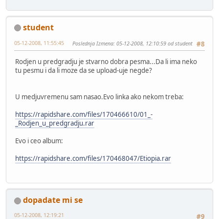
student
05-12-2008, 11:55:45
Poslednja Izmena
: 05-12-2008, 12:10:59 od student
#8
Rodjen u predgradju je stvarno dobra pesma...Da li ima neko
tu pesmu i da li moze da se upload-uje negde?
U medjuvremenu sam nasao.Evo linka ako nekom treba:
https://rapidshare.com/files/170466610/01_-
_Rodjen_u_predgradju.rar
Evo i ceo album:
https://rapidshare.com/files/170468047/Etiopia.rar
dopadate mi se
05-12-2008, 12:19:21
#9