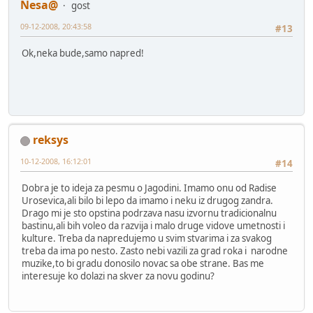
Nesa@
gost
09-12-2008, 20:43:58
#13
Ok,neka bude,samo napred!
reksys
10-12-2008, 16:12:01
#14
Dobra je to ideja za pesmu o Jagodini. Imamo onu od Radise
Urosevica,ali bilo bi lepo da imamo i neku iz drugog zandra.
Drago mi je sto opstina podrzava nasu izvornu tradicionalnu
bastinu,ali bih voleo da razvija i malo druge vidove umetnosti i
kulture. Treba da napredujemo u svim stvarima i za svakog
treba da ima po nesto. Zasto nebi vazili za grad roka i narodne
muzike,to bi gradu donosilo novac sa obe strane. Bas me
interesuje ko dolazi na skver za novu godinu?