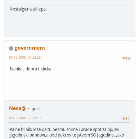
Nostalgicna ali lepa.
government
06-12-2008, 07:24:29
#10
Ivanka , dobra ti slicka.
Nesa@
gost
08-12-2008, 23:13:19
#11
Pa ne bi bilo lose da tu pesmu snime i urade spot za nju svi
jagodinski bendovi,a pod pokroviteljstvom SO Jagodina,,,ako