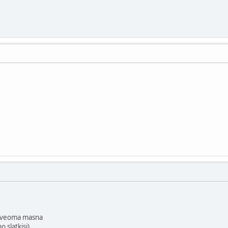
.
su veoma masna
 slatkisi)