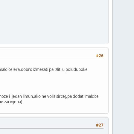
#26
malo celera,dobro izmesati pa izliti u poluduboke
oze i jedan limun,ako ne volis sirce),pa dodati malcice
e zacinjena)
#27