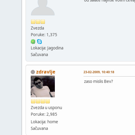
Zvezda
Poruke: 1,375
Lokacija: Jagodina
Sačuvana
zdravlje
23-02-2009, 10:40:18
zaso mislis Bev?
Zvezda u usponu
Poruke: 2,985
Lokacija: home
Sačuvana