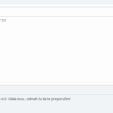
''???
 si ti i klala ovcu , odmah ću da te preporučim!