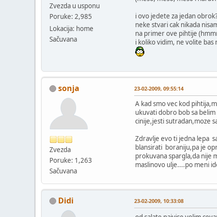
Zvezda u usponu
i ovo jedete za jedan obrok
Poruke: 2,985
neke stvari cak nikada nisam
Lokacija: home
na primer ove pihtije (hmm
Sačuvana
i koliko vidim, ne volite bas 
sonja
23-02-2009, 09:55:14
A kad smo vec kod pihtija,m
ukuvati dobro bob sa belim i
cinije,jesti sutradan,moze 
Zdravlje evo ti jedna lepa sa
blansirati boraniju,pa je o
Zvezda
prokuvana spargla,da nije m
Poruke: 1,263
maslinovo ulje....po meni 
Sačuvana
Didi
23-02-2009, 10:33:08
od salate najvise volim ce