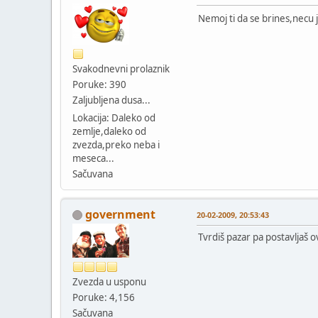
Nemoj ti da se brines,necu j
Svakodnevni prolaznik
Poruke: 390
Zaljubljena dusa...
Lokacija: Daleko od
zemlje,daleko od
zvezda,preko neba i
meseca...
Sačuvana
government
20-02-2009, 20:53:43
Tvrdiš pazar pa postavljaš o
Zvezda u usponu
Poruke: 4,156
Sačuvana