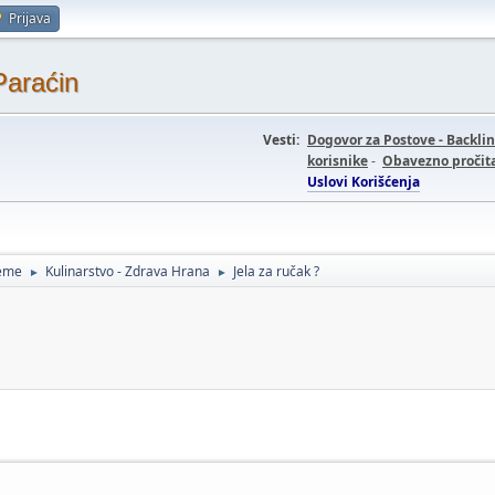
Prijava
Paraćin
Vesti:
Dogovor za Postove - Backli
korisnike
-
Obavezno pročita
Uslovi Korišćenja
teme
Kulinarstvo - Zdrava Hrana
Jela za ručak ?
►
►