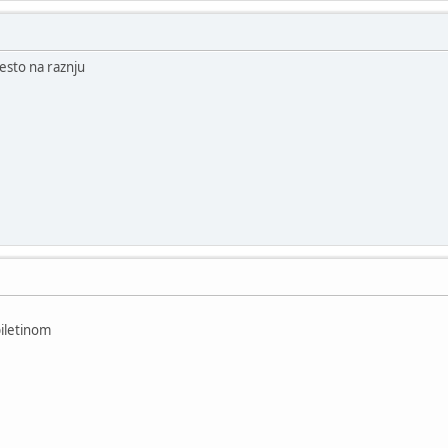
nesto na raznju
piletinom