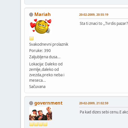
Mariah
20-02-2009, 20:55:19
Sta ti znaci to ,,Tvrdis pazar?
Svakodnevni prolaznik
Poruke: 390
Zaljubljena dusa...
Lokacija: Daleko od
zemlje,daleko od
zvezda,preko neba i
meseca...
Sačuvana
government
20-02-2009, 21:02:59
Pa kad dizes sebi cenu.E ako