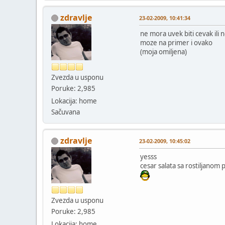
zdravlje
23-02-2009, 10:41:34
ne mora uvek biti cevak ili 
moze na primer i ovako
(moja omiljena)
Zvezda u usponu
Poruke: 2,985
Lokacija: home
Sačuvana
zdravlje
23-02-2009, 10:45:02
yesss
cesar salata sa rostiljanom 
Zvezda u usponu
Poruke: 2,985
Lokacija: home