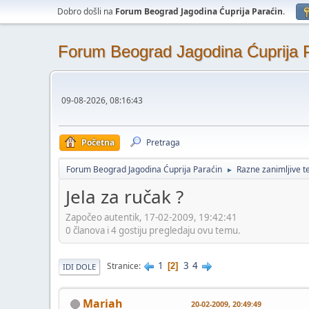
Dobro došli na
Forum Beograd Jagodina Ćuprija Paraćin
.
Forum Beograd Jagodina Ćuprija 
09-08-2026, 08:16:43
Početna
Pretraga
Forum Beograd Jagodina Ćuprija Paraćin
Razne zanimljive 
►
Jela za ručak ?
Započeo autentik, 17-02-2009, 19:42:41
0 članova i 4 gostiju pregledaju ovu temu.
1
3
4
Stranice
2
IDI DOLE
Mariah
20-02-2009, 20:49:49