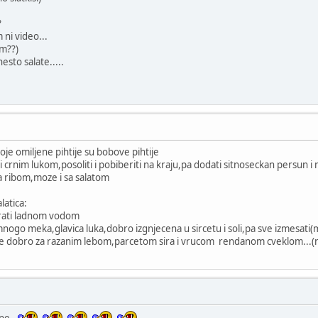
?
 ni video...
m??)
nesto salate.....
oje omiljene pihtije su bobove pihtije
 crnim lukom,posoliti i pobiberiti na kraju,pa dodati sitnoseckan persun i 
sa ribom,moze i sa salatom
latica:
prati ladnom vodom
nogo meka,glavica luka,dobro izgnjecena u sircetu i soli,pa sve izmesati(m
ide dobro za razanim lebom,parcetom sira i vrucom rendanom cveklom...(n
vape