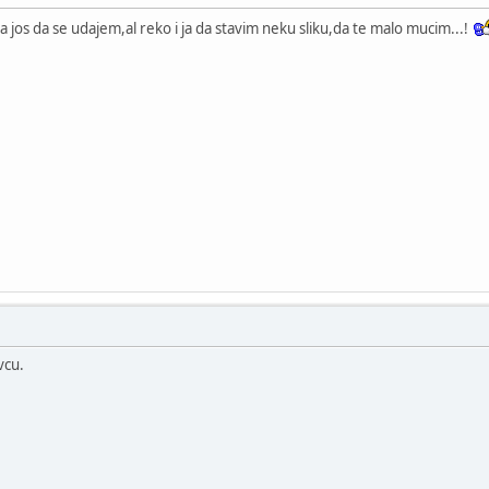
a jos da se udajem,al reko i ja da stavim neku sliku,da te malo mucim...!
vcu.