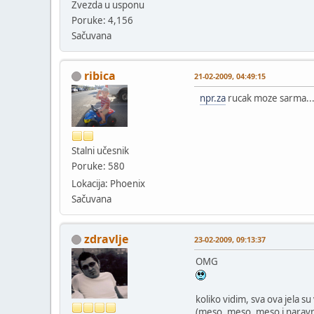
Zvezda u usponu
Poruke: 4,156
Sačuvana
ribica
21-02-2009, 04:49:15
npr.za
rucak moze sarma..
Stalni učesnik
Poruke: 580
Lokacija: Phoenix
Sačuvana
zdravlje
23-02-2009, 09:13:37
OMG
koliko vidim, sva ova jela 
(meso, meso, meso i naravno