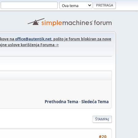
nkove na
office@autentik.net
, pošto je forum blokiran za nove
jne uslove korišćenja Foruma ->
Prethodna Tema
-
Sledeća Tema
ŠTAMPAJ
#20