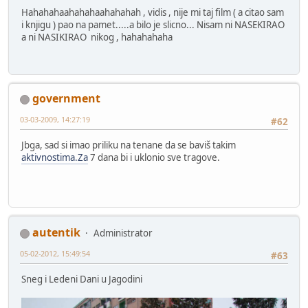
Hahahahaahahahaahahahah , vidis , nije mi taj film ( a citao sam
i knjigu ) pao na pamet.....a bilo je slicno... Nisam ni NASEKIRAO
a ni NASIKIRAO nikog , hahahahaha
government
03-03-2009, 14:27:19
#62
Jbga, sad si imao priliku na tenane da se baviš takim
aktivnostima.Za
7 dana bi i uklonio sve tragove.
autentik
Administrator
05-02-2012, 15:49:54
#63
Sneg i Ledeni Dani u Jagodini