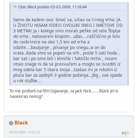
Citat: Black poslato 03-03-2009, 11:56:44
Samo da kažem ovo: Sinoć sa, sišao sa Crnog Vrha: JA
U ŽIVOTU NISAM VIDEO OVOLIKI SNEG I SMETOVE OD
3 METRA! Ja i kolega smo morali peške od sela Štiplja
do vrha , natovareni klopom...užas....raščišćno je bilo
do raskrsnice na oko 1,5 km od vrha a
odatle....bauljanje , plivanje po snegu..a on do
vrata..Kada smo se popeli na vrh , posle 5 sati hoda ,
bar sat i po smo bili i klinički i faktički mrtvi , nisam
imao snage ni da se presvučem a moglo se iscediti iz
mog odela bar 5 litara znoja...Izašao mi je nikotin iz
pluća bar za zadnjih 3 godine pušenja...Jbg , sve spada
u rok službe...
To me podseti na film Isijavanje, sa jack Nick.... , Black jel si
nasekirao nekog?
Black
03-03-2009, 14:25:33
#61