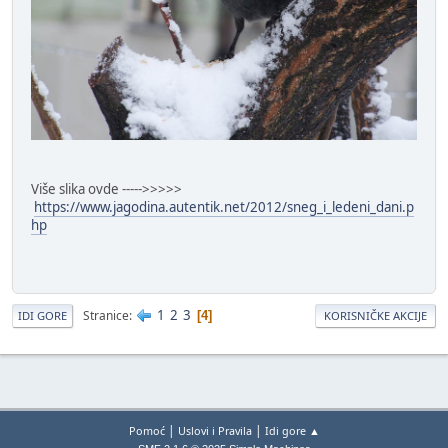
Više slika ovde ----->>>>>
https://www.jagodina.autentik.net/2012/sneg_i_ledeni_dani.p
hp
1
2
3
Stranice
4
IDI GORE
KORISNIČKE AKCIJE
|
|
Pomoć
Uslovi i Pravila
Idi gore ▲