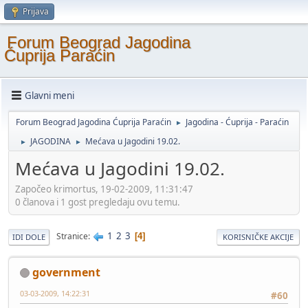
Prijava
Forum Beograd Jagodina
Ćuprija Paraćin
Glavni meni
Forum Beograd Jagodina Ćuprija Paraćin
Jagodina - Ćuprija - Paraćin
►
JAGODINA
Mećava u Jagodini 19.02.
►
►
Mećava u Jagodini 19.02.
Započeo krimortus, 19-02-2009, 11:31:47
0 članova i 1 gost pregledaju ovu temu.
1
2
3
Stranice
4
IDI DOLE
KORISNIČKE AKCIJE
government
03-03-2009, 14:22:31
#60