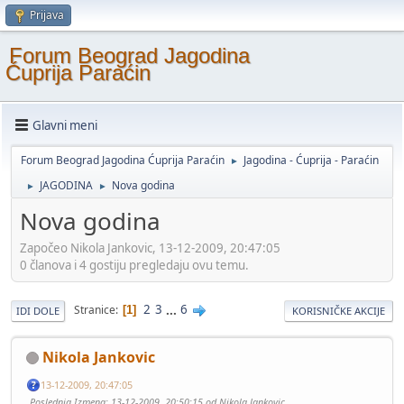
Prijava
Forum Beograd Jagodina
Ćuprija Paraćin
Glavni meni
Forum Beograd Jagodina Ćuprija Paraćin
Jagodina - Ćuprija - Paraćin
►
JAGODINA
Nova godina
►
►
Nova godina
Započeo Nikola Jankovic, 13-12-2009, 20:47:05
0 članova i 4 gostiju pregledaju ovu temu.
2
3
...
6
Stranice
1
IDI DOLE
KORISNIČKE AKCIJE
Nikola Jankovic
13-12-2009, 20:47:05
Poslednja Izmena
: 13-12-2009, 20:50:15 od Nikola Jankovic