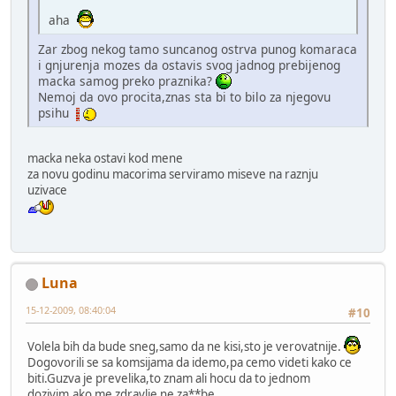
aha
Zar zbog nekog tamo suncanog ostrva punog komaraca
i gnjurenja mozes da ostavis svog jadnog prebijenog
macka samog preko praznika?
Nemoj da ovo procita,znas sta bi to bilo za njegovu
psihu
macka neka ostavi kod mene
za novu godinu macorima serviramo miseve na raznju
uzivace
Luna
15-12-2009, 08:40:04
#10
Volela bih da bude sneg,samo da ne kisi,sto je verovatnije.
Dogovorili se sa komsijama da idemo,pa cemo videti kako ce
biti.Guzva je prevelika,to znam ali hocu da to jednom
dozivim,ako me zdravlje ne za**be.