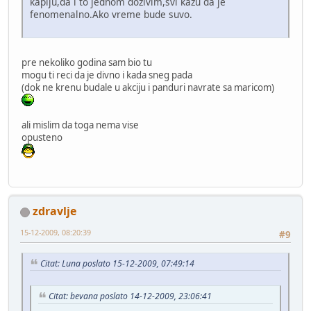
kapiju,da i to jednom dozivim,svi kazu da je
fenomenalno.Ako vreme bude suvo.
pre nekoliko godina sam bio tu
mogu ti reci da je divno i kada sneg pada
(dok ne krenu budale u akciju i panduri navrate sa maricom)
ali mislim da toga nema vise
opusteno
zdravlje
15-12-2009, 08:20:39
#9
Citat: Luna poslato 15-12-2009, 07:49:14
Citat: bevana poslato 14-12-2009, 23:06:41