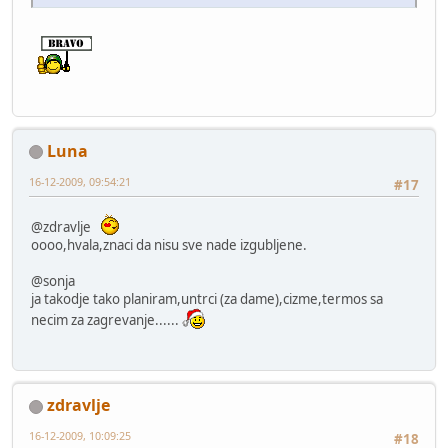
Luna
16-12-2009, 09:54:21
#17
@zdravlje
oooo,hvala,znaci da nisu sve nade izgubljene.
@sonja
ja takodje tako planiram,untrci (za dame),cizme,termos sa
necim za zagrevanje......
zdravlje
16-12-2009, 10:09:25
#18