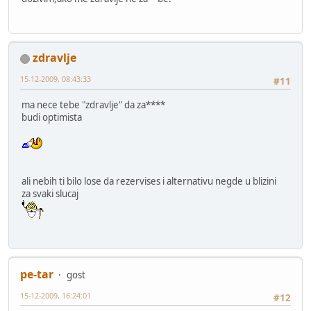
zdravlje
15-12-2009, 08:43:33
#11
ma nece tebe "zdravlje" da za****
budi optimista
ali nebih ti bilo lose da rezervises i alternativu negde u blizini
za svaki slucaj
pe-tar
gost
15-12-2009, 16:24:01
#12