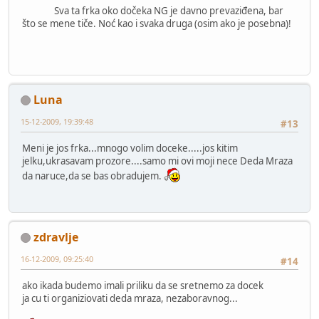
Sva ta frka oko dočeka NG je davno prevaziđena, bar
što se mene tiče. Noć kao i svaka druga (osim ako je posebna)!
Luna
15-12-2009, 19:39:48
#13
Meni je jos frka...mnogo volim doceke.....jos kitim
jelku,ukrasavam prozore....samo mi ovi moji nece Deda Mraza
da naruce,da se bas obradujem.
zdravlje
16-12-2009, 09:25:40
#14
ako ikada budemo imali priliku da se sretnemo za docek
ja cu ti organiziovati deda mraza, nezaboravnog...