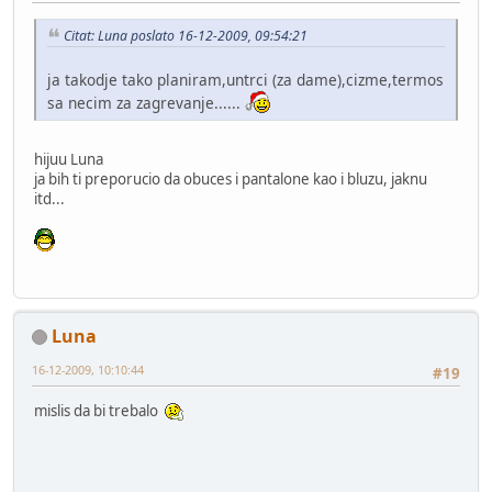
Citat: Luna poslato 16-12-2009, 09:54:21
ja takodje tako planiram,untrci (za dame),cizme,termos
sa necim za zagrevanje......
hijuu Luna
ja bih ti preporucio da obuces i pantalone kao i bluzu, jaknu
itd...
Luna
16-12-2009, 10:10:44
#19
mislis da bi trebalo