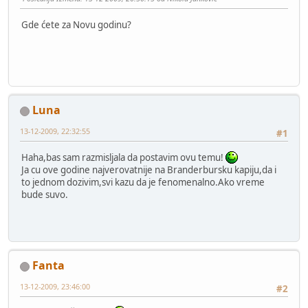
Gde ćete za Novu godinu?
Luna
13-12-2009, 22:32:55
#1
Haha,bas sam razmisljala da postavim ovu temu!
Ja cu ove godine najverovatnije na Branderbursku kapiju,da i
to jednom dozivim,svi kazu da je fenomenalno.Ako vreme
bude suvo.
Fanta
13-12-2009, 23:46:00
#2