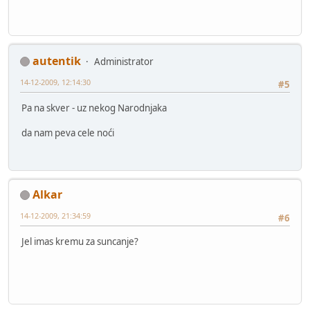
autentik
Administrator
14-12-2009, 12:14:30
#5
Pa na skver - uz nekog Narodnjaka
da nam peva cele noći
Alkar
14-12-2009, 21:34:59
#6
Jel imas kremu za suncanje?