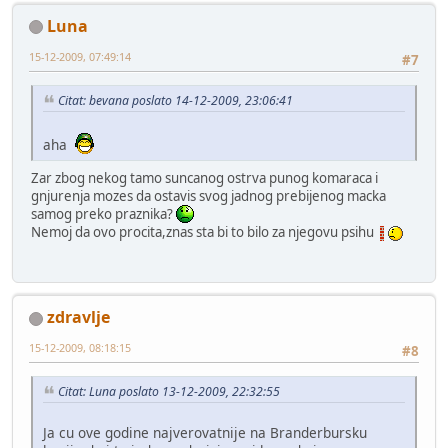
Luna
15-12-2009, 07:49:14
#7
Citat: bevana poslato 14-12-2009, 23:06:41
aha
Zar zbog nekog tamo suncanog ostrva punog komaraca i
gnjurenja mozes da ostavis svog jadnog prebijenog macka
samog preko praznika?
Nemoj da ovo procita,znas sta bi to bilo za njegovu psihu
zdravlje
15-12-2009, 08:18:15
#8
Citat: Luna poslato 13-12-2009, 22:32:55
Ja cu ove godine najverovatnije na Branderbursku