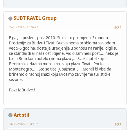
SUBT RAVEL Group
25-10-2017, 03:24:47
#22
E pa ,... posledji post 2010. Sta se to promjenilo? mnogo.
Preciznije za Budvu i Tivat. Budva nema problema sa vodom
vec 5-6 godina, dosta je uredjenija u odnosu na ranije, digli su
se standardi ali nazalost i cijene. Vidio sam neki post,... neko je
bio u Becickom hotelu i nema plazu ,... Svaki hotel koji je
Becicima a izlazi na more ima svoju plazu. Tivat - Porto
Montenegro,.... Sto se tice ljubaznosti ,... Morali bi vise da
brinemo o radnoj snazi koju uvozimo za vrijeme turisticke
sezone.
Pozz iz Budve !
Art stil
24-09-2018, 10:49:02
#23