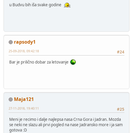
u Budvu bih iša svake godine
rapsody1
25-09-2018, 09:42:18
#24
Bar je prilično dobar za letovanje
Maja121
27-11-2018, 19:40:11
#25
Meni je recimo i dalje najlepsa nasa Crna Gora i Jadran. Mozda
se neki ne slazu ali prvi pogled na nase Jadransko more i ja sam
gotova :D