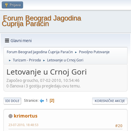
Prijava
Forum Beograd Jagodina
Ćuprija Paraćin
Glavni meni
Forum Beograd Jagodina Ćuprija Paraćin
Povoljno Putovanje
►
Turizam - Priroda
Letovanje u Crnoj Gori
►
►
Letovanje u Crnoj Gori
Započeo groucho, 07-02-2010, 10:54:46
0 članova i 3 gostiju pregledaju ovu temu.
1
Stranice
2
IDI DOLE
KORISNIČKE AKCIJE
krimortus
23-07-2010, 18:48:53
#20