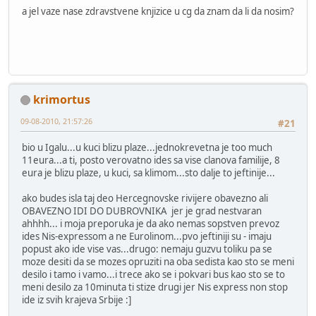
a jel vaze nase zdravstvene knjizice u cg da znam da li da nosim?
krimortus
09-08-2010, 21:57:26
#21
bio u Igalu...u kuci blizu plaze...jednokrevetna je too much
11eura...a ti, posto verovatno ides sa vise clanova familije, 8
eura je blizu plaze, u kuci, sa klimom...sto dalje to jeftinije...
ako budes isla taj deo Hercegnovske rivijere obavezno ali
OBAVEZNO IDI DO DUBROVNIKA jer je grad nestvaran
ahhhh... i moja preporuka je da ako nemas sopstven prevoz
ides Nis-expressom a ne Eurolinom...pvo jeftiniji su - imaju
popust ako ide vise vas...drugo: nemaju guzvu toliku pa se
moze desiti da se mozes opruziti na oba sedista kao sto se meni
desilo i tamo i vamo...i trece ako se i pokvari bus kao sto se to
meni desilo za 10minuta ti stize drugi jer Nis express non stop
ide iz svih krajeva Srbije :]