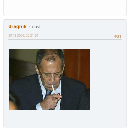
dragnik
gost
30-12-2006, 23:21:30
#31