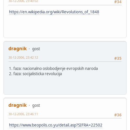
30-12-2006, 23:40:02
#34
https://en.wikipedia.org/wiki/Revolutions_of_1848
dragnik
gost
30-12-2006, 23:42:12
#35
1. faza: nacionalno oslobodjenje evropskih naroda
2. faza: socijalisticka revolucija
dragnik
gost
30-12-2006, 23:46:11
#36
https://www.beopolis.co.yu/detail.asp?SIFRA=22502