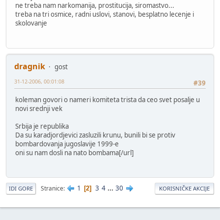
ne treba nam narkomanija, prostitucija, siromastvo...
treba na tri osmice, radni uslovi, stanovi, besplatno lecenje i
skolovanje
dragnik
gost
31-12-2006, 00:01:08
#39
koleman govori o nameri komiteta trista da ceo svet posalje u
novi srednji vek
Srbija je republika
Da su karadjordjevici zasluzili krunu, bunili bi se protiv
bombardovanja jugoslavije 1999-e
oni su nam dosli na nato bombama[/url]
1
3
4
...
30
Stranice
2
IDI GORE
KORISNIČKE AKCIJE