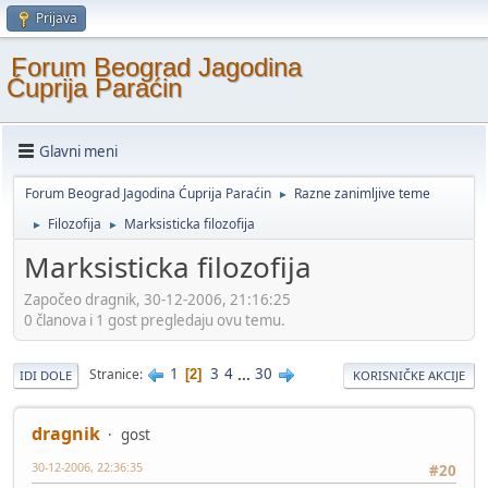
Prijava
Forum Beograd Jagodina
Ćuprija Paraćin
Glavni meni
Forum Beograd Jagodina Ćuprija Paraćin
Razne zanimljive teme
►
Filozofija
Marksisticka filozofija
►
►
Marksisticka filozofija
Započeo dragnik, 30-12-2006, 21:16:25
0 članova i 1 gost pregledaju ovu temu.
1
3
4
...
30
Stranice
2
IDI DOLE
KORISNIČKE AKCIJE
dragnik
gost
30-12-2006, 22:36:35
#20