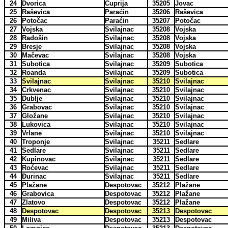
24
Dvorica
Ćuprija
35205
Jovac
25
Raševica
Paraćin
35206
Raševica
26
Potočac
Paraćin
35207
Potočac
27
Vojska
Svilajnac
35208
Vojska
28
Radošin
Svilajnac
35208
Vojska
29
Bresje
Svilajnac
35208
Vojska
30
Mačevac
Svilajnac
35208
Vojska
31
Subotica
Svilajnac
35209
Subotica
32
Roanda
Svilajnac
35209
Subotica
33
Svilajnac
Svilajnac
35210
Svilajnac
34
Crkvenac
Svilajnac
35210
Svilajnac
35
Dublje
Svilajnac
35210
Svilajnac
36
Grabovac
Svilajnac
35210
Svilajnac
37
Gložane
Svilajnac
35210
Svilajnac
38
Lukovica
Svilajnac
35210
Svilajnac
39
Vrlane
Svilajnac
35210
Svilajnac
40
Troponje
Svilajnac
35211
Sedlare
41
Sedlare
Svilajnac
35211
Sedlare
42
Kupinovac
Svilajnac
35211
Sedlare
43
Roćevac
Svilajnac
35211
Sedlare
44
Đurinac
Svilajnac
35211
Sedlare
45
Plažane
Despotovac
35212
Plažane
46
Grabovica
Despotovac
35212
Plažane
47
Zlatovo
Despotovac
35212
Plažane
48
Despotovac
Despotovac
35213
Despotovac
49
Miliva
Despotovac
35213
Despotovac