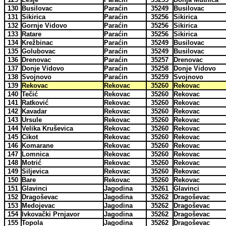
130
Busilovac
Paraćin
35249
Busilovac
131
Sikirica
Paraćin
35256
Sikirica
132
Gornje Vidovo
Paraćin
35256
Sikirica
133
Ratare
Paraćin
35256
Sikirica
134
Krežbinac
Paraćin
35249
Busilovac
135
Golubovac
Paraćin
35249
Busilovac
136
Drenovac
Paraćin
35257
Drenovac
137
Donje Vidovo
Paraćin
35258
Donje Vidovo
138
Svojnovo
Paraćin
35259
Svojnovo
139
Rekovac
Rekovac
35260
Rekovac
140
Tečić
Rekovac
35260
Rekovac
141
Ratković
Rekovac
35260
Rekovac
142
Kavadar
Rekovac
35260
Rekovac
143
Ursule
Rekovac
35260
Rekovac
144
Velika Kruševica
Rekovac
35260
Rekovac
145
Cikot
Rekovac
35260
Rekovac
146
Komarane
Rekovac
35260
Rekovac
147
Lomnica
Rekovac
35260
Rekovac
148
Motrić
Rekovac
35260
Rekovac
149
Siljevica
Rekovac
35260
Rekovac
150
Bare
Rekovac
35260
Rekovac
151
Glavinci
Jagodina
35261
Glavinci
152
Dragoševac
Jagodina
35262
Dragoševac
153
Medojevac
Jagodina
35262
Dragoševac
154
Ivkovački Prnjavor
Jagodina
35262
Dragoševac
155
Topola
Jagodina
35262
Dragoševac