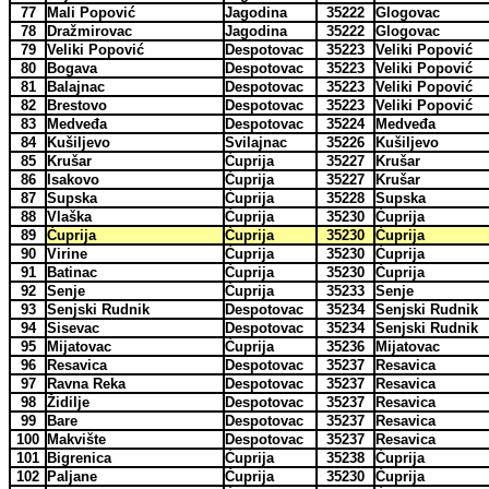
77
Mali Popović
Jagodina
35222
Glogovac
78
Dražmirovac
Jagodina
35222
Glogovac
79
Veliki Popović
Despotovac
35223
Veliki Popović
80
Bogava
Despotovac
35223
Veliki Popović
81
Balajnac
Despotovac
35223
Veliki Popović
82
Brestovo
Despotovac
35223
Veliki Popović
83
Medveđa
Despotovac
35224
Medveđa
84
Kušiljevo
Svilajnac
35226
Kušiljevo
85
Krušar
Ćuprija
35227
Krušar
86
Isakovo
Ćuprija
35227
Krušar
87
Supska
Ćuprija
35228
Supska
88
Vlaška
Ćuprija
35230
Ćuprija
89
Ćuprija
Ćuprija
35230
Ćuprija
90
Virine
Ćuprija
35230
Ćuprija
91
Batinac
Ćuprija
35230
Ćuprija
92
Senje
Ćuprija
35233
Senje
93
Senjski Rudnik
Despotovac
35234
Senjski Rudnik
94
Sisevac
Despotovac
35234
Senjski Rudnik
95
Mijatovac
Ćuprija
35236
Mijatovac
96
Resavica
Despotovac
35237
Resavica
97
Ravna Reka
Despotovac
35237
Resavica
98
Židilje
Despotovac
35237
Resavica
99
Bare
Despotovac
35237
Resavica
100
Makvište
Despotovac
35237
Resavica
101
Bigrenica
Ćuprija
35238
Ćuprija
102
Paljane
Ćuprija
35230
Ćuprija