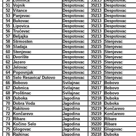
50
Lomnica
Despotovac
35213
Despotovac
51
Vojnik
Despotovac
35213
Despotovac
52
Vitance
Despotovac
35213
Despotovac
53
Panjevac
Despotovac
35213
Despotovac
54
Bukovac
Despotovac
35213
Despotovac
55
Lipovica
Despotovac
35213
Despotovac
56
Trućevac
Despotovac
35213
Despotovac
57
Beljajka
Despotovac
35213
Despotovac
58
Strmosten
Despotovac
35215
Stenjevac
59
Sladaja
Despotovac
35215
Stenjevac
60
Stenjevac
Despotovac
35215
Stenjevac
61
Dvorište
Despotovac
35215
Stenjevac
62
Jezero
Despotovac
35215
Stenjevac
63
Jelovac
Despotovac
35215
Stenjevac
64
Popovnjak
Despotovac
35215
Stenjevac
65
Selo Resavica/ Dutovo
Despotovac
35215
Stenjevac
66
Bobovo
Svilajnac
35217
Bobovo
67
Dubnica
Svilajnac
35217
Bobovo
68
Proštinac
Svilajnac
35217
Bobovo
69
Duboka
Jagodina
35218
Duboka
70
Dobra Voda
Jagodina
35218
Duboka
71
Rakitovo
Jagodina
35219
Končarevo
72
Končarevo
Jagodina
35219
Končarevo
73
Ribare
Jagodina
35220
Ribare
74
Kočino Selo
Jagodina
35220
Ribare
75
Glogovac
Jagodina
35222
Glogovac
76
Rajkinac
Jagodina
35218
Duboka