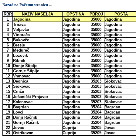
Nazad na Početnu stranicu ...
RBR
NAZIV NASELJA
OPŠTINA
PBROJ
POŠTA
1
Jagodina
Jagodina
35000
Jagodina
2
Trnava
Jagodina
35000
Jagodina
3
Voljavče
Jagodina
35000
Jagodina
4
Vinorača
Jagodina
35000
Jagodina
5
Bukovče
Jagodina
35000
Jagodina
6
Bresje
Jagodina
35000
Jagodina
7
Međureč
Jagodina
35000
Jagodina
8
Lozovik
Jagodina
35000
Jagodina
9
Ribnik
Jagodina
35000
Jagodina
10
Donje Štiplje
Jagodina
35000
Jagodina
11
Gornje Štiplje
Jagodina
35000
Jagodina
12
Vranovac
Jagodina
35000
Jagodina
13
Deonica
Jagodina
35203
Siokovac
14
Siokovac
Jagodina
35203
Siokovac
15
Crnče
Jagodina
35203
Siokovac
16
Jošanički Prnjavor
Jagodina
35203
Siokovac
17
Kalenovac
Jagodina
35203
Siokovac
18
Bagrdan
Jagodina
35204
Bagrdan
19
Lovci
Jagodina
35204
Bagrdan
20
Donji Račnik
Jagodina
35204
Bagrdan
21
Gornji Račnik
Jagodina
35204
Bagrdan
22
Jovac
Ćuprija
35205
Jovac
23
Ostrikovac
Ćuprija
35205
Jovac