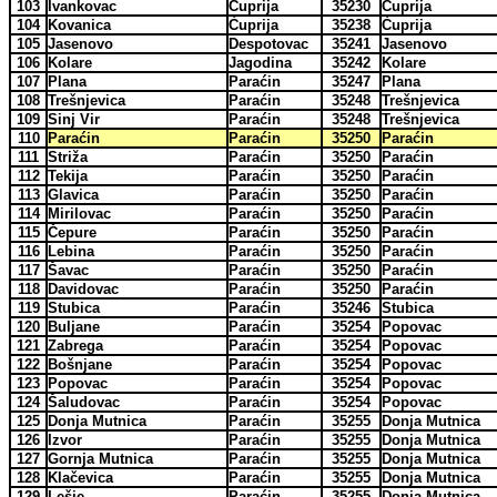
103
Ivankovac
Ćuprija
35230
Ćuprija
104
Kovanica
Ćuprija
35238
Ćuprija
105
Jasenovo
Despotovac
35241
Jasenovo
106
Kolare
Jagodina
35242
Kolare
107
Plana
Paraćin
35247
Plana
108
Trešnjevica
Paraćin
35248
Trešnjevica
109
Sinj Vir
Paraćin
35248
Trešnjevica
110
Paraćin
Paraćin
35250
Paraćin
111
Striža
Paraćin
35250
Paraćin
112
Tekija
Paraćin
35250
Paraćin
113
Glavica
Paraćin
35250
Paraćin
114
Mirilovac
Paraćin
35250
Paraćin
115
Čepure
Paraćin
35250
Paraćin
116
Lebina
Paraćin
35250
Paraćin
117
Šavac
Paraćin
35250
Paraćin
118
Davidovac
Paraćin
35250
Paraćin
119
Stubica
Paraćin
35246
Stubica
120
Buljane
Paraćin
35254
Popovac
121
Zabrega
Paraćin
35254
Popovac
122
Bošnjane
Paraćin
35254
Popovac
123
Popovac
Paraćin
35254
Popovac
124
Šaludovac
Paraćin
35254
Popovac
125
Donja Mutnica
Paraćin
35255
Donja Mutnica
126
Izvor
Paraćin
35255
Donja Mutnica
127
Gornja Mutnica
Paraćin
35255
Donja Mutnica
128
Klačevica
Paraćin
35255
Donja Mutnica
129
Lešje
Paraćin
35255
Donja Mutnica