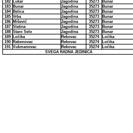
182
Lukar
Jagodina
35273
Bunar
183
Bunar
Jagodina
35273
Bunar
184
Belica
Jagodina
35273
Bunar
185
Vrba
Jagodina
35273
Bunar
186
Mišević
Jagodina
35273
Bunar
187
Slatina
Jagodina
35273
Bunar
188
Staro Selo
Jagodina
35273
Bunar
189
Loćika
Rekovac
35274
Loćika
190
Rabenovac
Rekovac
35274
Loćika
191
Vukmanovac
Rekovac
35274
Loćika
SVEGA RADNA JEDINICA