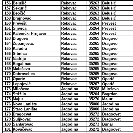
156
Belušić
Rekovac
35263
Belušić
157
Sekurič
Rekovac
35263
Belušić
158
Beočić
Rekovac
35263
Belušić
159
Brajnovac
Rekovac
35263
Belušić
160
Prevešt
Rekovac
35264
Prevešt
161
Šljivica
Rekovac
35264
Prevešt
162
Kalenićki Prnjavor
Rekovac
35264
Prevešt
163
Dragovo
Rekovac
35265
Dragovo
164
Županjevac
Rekovac
35265
Dragovo
165
Kaludra
Rekovac
35265
Dragovo
166
Sibnica
Rekovac
35265
Dragovo
167
Nadrlje
Rekovac
35265
Dragovo
168
Bogalinac
Rekovac
35265
Dragovo
169
Maleševo
Rekovac
35265
Dragovo
170
Dobroselica
Rekovac
35265
Dragovo
171
Oparić
Rekovac
35267
Oparić
172
Lepojević
Rekovac
35267
Oparić
173
Miloševo
Jagodina
35268
Miloševo
174
Strižilo
Jagodina
35204
Bagrdan
175
Majur
Jagodina
35270
Majur
176
Novo Lanište
Jagodina
35000
Jagodina
177
Staro Lanište
Jagodina
35000
Jagodina
178
Dragocvet
Jagodina
35272
Dragocvet
179
Šuljkovac
Jagodina
35272
Dragocvet
180
Šantarovac
Jagodina
35273
Bunar
181
Kovačevac
Jagodina
35272
Dragocvet