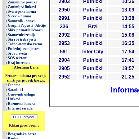
2903
Putnički
10:36
::
Zanimljive poruke
::
Zanimljivi linkovi
2950
Putnički
13:09
::
Sva srpska imena
::
Vicevi - humor
2991
Putnički
13:38
::
Sanovnik - snovi
::
Grupni Popusti - Akcije
336
Brzi
14:55
::
Slike poznatih ličnosti
2992
Putnički
15:08
::
Stanovnici zemlje
::
Šta sve treba jesti
2953
Putnički
16:35
::
Tačno atomsko vreme
::
Poslednji zemljotresi
591
Inter City
17:54
::
Srbi u svetu
::
SOS telefoni
2904
Putnički
17:41
::
Kraj interneta
- Aforizam Dana -
2905
Putnički
18:57
Petnaest minuta pre svoje
2952
Putnički
21:25
smrti jos je uvek bio ziv.
::
O nama
Informac
::
Saradnici
::
Cenovnik usluga
::
Linkovi
::
Razmena banera
::
Internet zarada
Klikni gore. Srećno
::
Beogradska berza
::
Banke