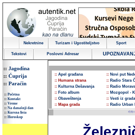
Nekretnine
Turizam i Ugostiteljstvo
Sport
UPOZNAVAN
Tekstovi
Poslovni Adresar
::
Jagodina
::
Apel građana
::
Novi put Nede
::
Ćuprija
::
Humana strana
::
Radio Stara Č
::
Paraćin
::
Kulturna Dešavanja
::
Radio Morav
::
Foto album
::
Mozgopol - 
::
Početna
::
Obaveštenja
::
Vesti iz grad
::
Kontakt
::
Vreme
::
Mapa grada
::
Radio Urban 
::
Na današnji dan
...
<<-->> Dobr
::
Kursna lista
::
Horoskop
Železni