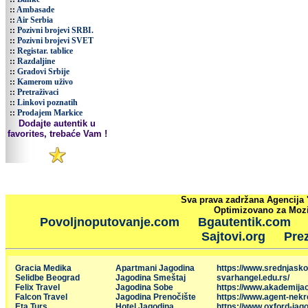
::
Ambasade
::
Air Serbia
::
Pozivni brojevi SRBI.
::
Pozivni brojevi SVET
::
Registar. tablice
::
Razdaljine
::
Gradovi Srbije
::
Kamerom uživo
::
Pretraživaci
::
Linkovi poznatih
::
Prodajem Markice
Dodajte autentik u
favorites, trebaće Vam !
Sva prava zadržana Agencija 
Optimizovano za Mozil
Povoljnoputovanje.com
Bgautentik.com
Sajtovi.org
Prez
Gracia Medika
Apartmani Jagodina
https://www.srednjasko
Selidbe Beograd
Jagodina Smeštaj
svarhangel.edu.rs/
Felix Travel
Jagodina Sobe
https://www.akademija
Falcon Travel
Jagodina Prenočište
https://www.agent-nekr
Eta Turs
Hotel Jagodina
https://www.oxford-jago