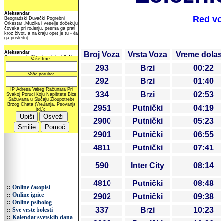
Red vo
Broj Voza
Vrsta Voza
Vreme dola
293
Brzi
00:22
292
Brzi
01:40
334
Brzi
02:53
2951
Putnički
04:19
2900
Putnički
05:23
2901
Putnički
06:55
4811
Putnički
07:41
590
Inter City
08:14
4810
Putnički
08:48
::
Online časopisi
::
Online igrice
2902
Putnički
09:38
::
Online psiholog
337
Brzi
10:23
::
Sve vrste bolesti
::
Kalendar svetskih dana