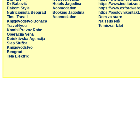
Dr Babović
Hotels Jagodina
https://www.institutzas
Dakom Style
Acomodation
https://www.oxfordweb
Nutricionista Beograd
Booking Jagodina
https://poslovnikontakt
Time Travel
Acomodation
Dom za stare
Knjigovodstvo Bonaca
Naissus Niš
Travel4you
Temisvar Izlet
Kombi Prevoz Robe
Operacija Vena
Detektivska Agencija
Šlep Služba
Knjigovodstvo
Beograd
Tela Elektrik