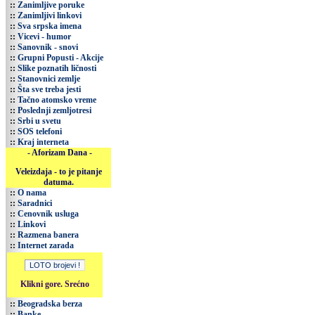
::
Zanimljive poruke
::
Zanimljivi linkovi
::
Sva srpska imena
::
Vicevi - humor
::
Sanovnik - snovi
::
Grupni Popusti - Akcije
::
Slike poznatih ličnosti
::
Stanovnici zemlje
::
Šta sve treba jesti
::
Tačno atomsko vreme
::
Poslednji zemljotresi
::
Srbi u svetu
::
SOS telefoni
::
Kraj interneta
- Aforizam Dana -
Veleizdaja - to je pitanje
datuma.
::
O nama
::
Saradnici
::
Cenovnik usluga
::
Linkovi
::
Razmena banera
::
Internet zarada
Klikni gore. Srećno
::
Beogradska berza
::
Banke