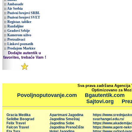
::
Ambasade
::
Air Serbia
::
Pozivni brojevi SRBI.
::
Pozivni brojevi SVET
::
Registar. tablice
::
Razdaljine
::
Gradovi Srbije
::
Kamerom uživo
::
Pretraživaci
::
Linkovi poznatih
::
Prodajem Markice
Dodajte autentik u
favorites, trebaće Vam !
Sva prava zadržana Agencija 
Optimizovano za Mozil
Povoljnoputovanje.com
Bgautentik.com
Sajtovi.org
Prez
Gracia Medika
Apartmani Jagodina
https://www.srednjasko
Selidbe Beograd
Jagodina Smeštaj
svarhangel.edu.rs/
Felix Travel
Jagodina Sobe
https://www.akademija
Falcon Travel
Jagodina Prenočište
https://www.agent-nekr
Eta Turs
Hotel Jagodina
https://www.oxford-jago