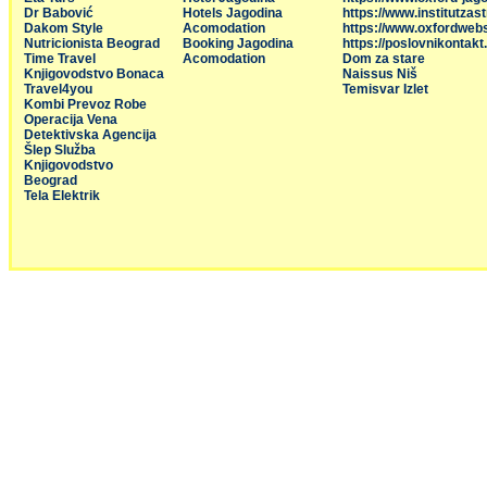
Dr Babović
Hotels Jagodina
https://www.institutzas
Dakom Style
Acomodation
https://www.oxfordweb
Nutricionista Beograd
Booking Jagodina
https://poslovnikontakt
Time Travel
Acomodation
Dom za stare
Knjigovodstvo Bonaca
Naissus Niš
Travel4you
Temisvar Izlet
Kombi Prevoz Robe
Operacija Vena
Detektivska Agencija
Šlep Služba
Knjigovodstvo
Beograd
Tela Elektrik