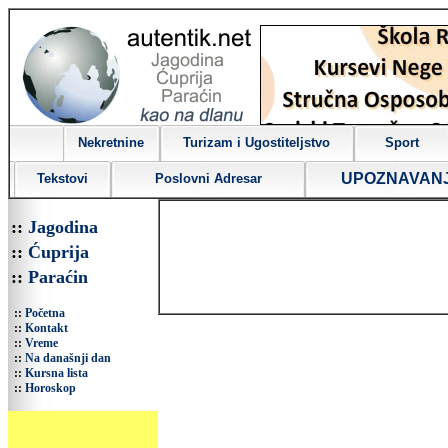
Nekretnine
Turizam i Ugostiteljstvo
Sport
UPOZNAVAN
Tekstovi
Poslovni Adresar
::
Jagodina
::
Ćuprija
::
Paraćin
::
Početna
::
Kontakt
::
Vreme
::
Na današnji dan
::
Kursna lista
::
Horoskop