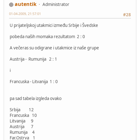
autentik
Administrator
01-04-2009, 21:57:01
#28
U prijateljskoj utakmici između Srbije i Švedske
pobeda naših momaka rezultatom 2 : 0
A večeras su odigrane i utakmice iz naše grupe
Austrija - Rumunija 2 : 1
i
Francuska - Litvanija 1 : 0
pa sad tabela izgleda ovako
Srbija 12
Francuska 10
Litvanija 9
Austrija 7
Rumunija 4
Far.Ostrva 1