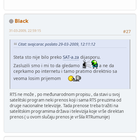
Black
31-03-2009, 22:59:15
#27
Citat: svajcarac poslato 29-03-2009, 12:11:12
Steta sto nije bilo preko
SAT-a.za
dijasporu.
Zasluzili smo i mi to da gledamo
a ne da
ceprkamo po internetu i tamo pratimo direktnio sa
veoma losim prijemom
RTS ne može , po međunarodnom propisu , da stavi u svoj
satelitski program neki prenos koji i sama RTS preuzima od
druge nacionalne televizije. Tada prenose treba tražiti na
satelitskim programima država i televizija koje vrše direktan
prenos ( u ovom slučaju prenos je vršila RTRumunije)