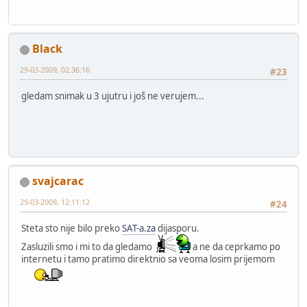
Black
29-03-2009, 02:36:16
#23
gledam snimak u 3 ujutru i još ne verujem...
svajcarac
29-03-2009, 12:11:12
#24
Steta sto nije bilo preko
SAT-a.za
dijasporu.
Zasluzili smo i mi to da gledamo
a ne da ceprkamo po
internetu i tamo pratimo direktnio sa veoma losim prijemom