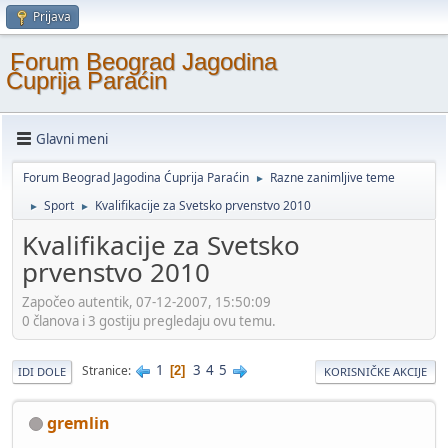
Prijava
Forum Beograd Jagodina
Ćuprija Paraćin
Glavni meni
Forum Beograd Jagodina Ćuprija Paraćin
Razne zanimljive teme
►
Sport
Kvalifikacije za Svetsko prvenstvo 2010
►
►
Kvalifikacije za Svetsko
prvenstvo 2010
Započeo autentik, 07-12-2007, 15:50:09
0 članova i 3 gostiju pregledaju ovu temu.
1
3
4
5
Stranice
2
IDI DOLE
KORISNIČKE AKCIJE
gremlin