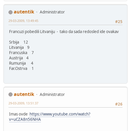
autentik
Administrator
29-03-2009, 13:49:45
#25
Francuzi pobedili Litvaniju - tako da sada redosled ide ovakav
Srbija 12
Litvanija 9
Francuska 7
Austrija 4
Rumunija 4
Far.Ostrva 1
autentik
Administrator
29-03-2009, 13:51:37
#26
Imas ovde
https://www.youtube.com/watch?
v=uCZA8n56NHA