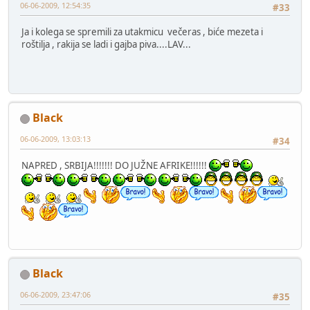
06-06-2009, 12:54:35
#33
Ja i kolega se spremili za utakmicu večeras , biće mezeta i
roštilja , rakija se ladi i gajba piva....LAV...
Black
06-06-2009, 13:03:13
#34
NAPRED , SRBIJA!!!!!!! DO JUŽNE AFRIKE!!!!!!
Black
06-06-2009, 23:47:06
#35