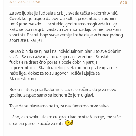
07-01-2009, 11:00:50
#20
Za sve ljubitelje fudbala u Srbiji, svetla tačka Radomir Antić.
Čovek koji je uspeo da povrati kult reprezentacije i pomiri
umišljene zvezde. U protekloj godini smo mogli videti u igri
kako se bori za grb i zastavu i ovi momci daju primer svakom
sportisti. Braniti boje svoje zemlje treba da je vrhunac jednog
sportiste u karijeri.
Rekao bih da se njima i na individualnom planu to sve dobrim
vraća. Sva istraživanja pokazuju da je vrednost Srpskih
fudbalera drastično porasla posle dobrih partija
reprezentacije. Skauti iz celog sveta pomno prate igrače iz
naše lige, dokaz za to su ugovori Tošića i Ljajića sa
Mančesterom.
Božićni intervju sa Radomir je završio rečima da je za novu
godinu zaspao samo sa jednom željom u glavi.
To je da se plasiramo na to, za nas famozno prvenstvo.
Lično, ako svaku utakmicu igraju kao protiv Austrije, meni će
srce biti puno i kucaće za njih.