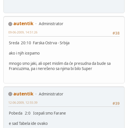
autentik
Administrator
09-06-2009, 14:51:26
#38
Sreda 20:10 Farska Ostrva - Srbija
ako i njih icepamo
mnogo smo jaki, ali opet mislim da će presudna da bude sa
Francuzima, pa i nerešeno sa njima bi bilo Super
autentik
Administrator
12-06-2009, 12:55:39
#39
Pobeda 2:0 Icepali smo Farane
e sad Tabela ide ovako