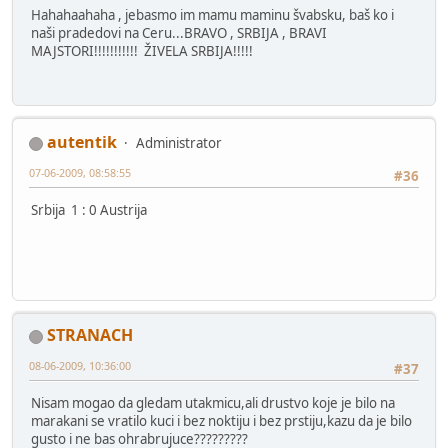
Hahahaahaha , jebasmo im mamu maminu švabsku, baš ko i
naši pradedovi na Ceru...BRAVO , SRBIJA , BRAVI
MAJSTORI!!!!!!!!!!! ŽIVELA SRBIJA!!!!!
autentik
Administrator
07-06-2009, 08:58:55
#36
Srbija 1 : 0 Austrija
STRANACH
08-06-2009, 10:36:00
#37
Nisam mogao da gledam utakmicu,ali drustvo koje je bilo na
marakani se vratilo kuci i bez noktiju i bez prstiju,kazu da je bilo
gusto i ne bas ohrabrujuce?????????