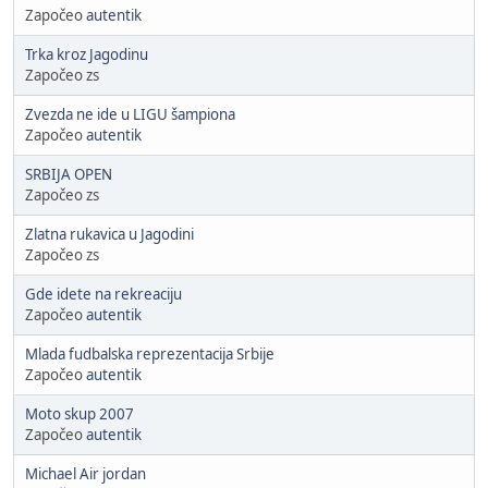
Započeo
autentik
Trka kroz Jagodinu
Započeo zs
Zvezda ne ide u LIGU šampiona
Započeo
autentik
SRBIJA OPEN
Započeo zs
Zlatna rukavica u Jagodini
Započeo zs
Gde idete na rekreaciju
Započeo
autentik
Mlada fudbalska reprezentacija Srbije
Započeo
autentik
Moto skup 2007
Započeo
autentik
Michael Air jordan