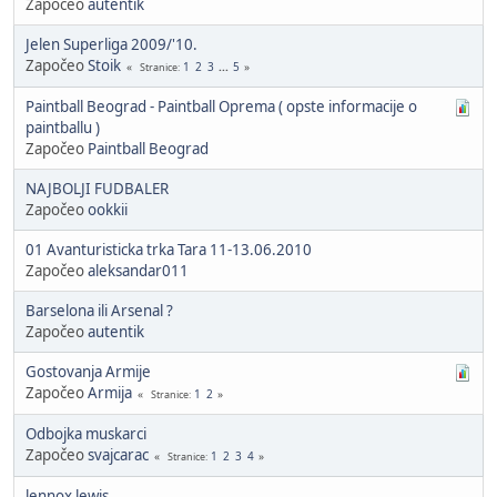
Započeo
autentik
Jelen Superliga 2009/'10.
Započeo
Stoik
1
2
3
...
5
Stranice
Paintball Beograd - Paintball Oprema ( opste informacije o
paintballu )
Započeo
Paintball Beograd
NAJBOLJI FUDBALER
Započeo
ookkii
01 Avanturisticka trka Tara 11-13.06.2010
Započeo
aleksandar011
Barselona ili Arsenal ?
Započeo
autentik
Gostovanja Armije
Započeo
Armija
1
2
Stranice
Odbojka muskarci
Započeo
svajcarac
1
2
3
4
Stranice
lennox lewis