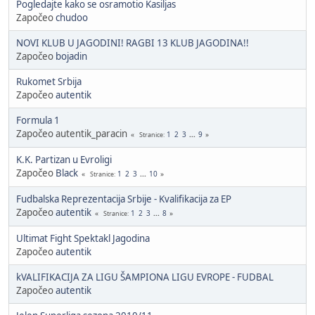
Pogledajte kako se osramotio Kasiljas
Započeo
chudoo
NOVI KLUB U JAGODINI! RAGBI 13 KLUB JAGODINA!!
Započeo
bojadin
Rukomet Srbija
Započeo
autentik
Formula 1
Započeo autentik_paracin
1
2
3
...
9
Stranice
K.K. Partizan u Evroligi
Započeo
Black
1
2
3
...
10
Stranice
Fudbalska Reprezentacija Srbije - Kvalifikacija za EP
Započeo
autentik
1
2
3
...
8
Stranice
Ultimat Fight Spektakl Jagodina
Započeo
autentik
kVALIFIKACIJA ZA LIGU ŠAMPIONA LIGU EVROPE - FUDBAL
Započeo
autentik