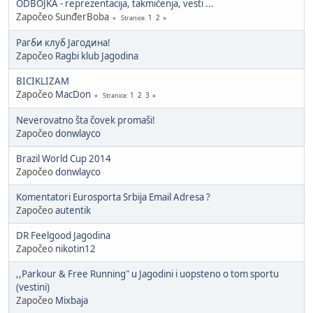
ODBOJKA - reprezentacija, takmičenja, vesti ...
Započeo SunđerBoba
1
2
Stranice
Рагби клуб Јагодина!
Započeo
Ragbi klub Jagodina
BICIKLIZAM
Započeo
MacDon
1
2
3
Stranice
Neverovatno šta čovek promaši!
Započeo
donwlayco
Brazil World Cup 2014
Započeo
donwlayco
Komentatori Eurosporta Srbija Email Adresa ?
Započeo
autentik
DR Feelgood Jagodina
Započeo
nikotin12
,,Parkour & Free Running" u Jagodini i uopsteno o tom sportu
(vestini)
Započeo
Mixbaja