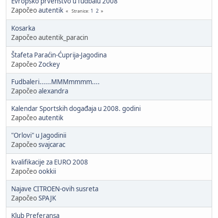
Evropsko prvenstvo u fudbalu 2008
Započeo
autentik
1
2
Stranice
Kosarka
Započeo autentik_paracin
Štafeta Paraćin-Ćuprija-Jagodina
Započeo
Zockey
Fudbaleri......MMMmmmm....
Započeo
alexandra
Kalendar Sportskih događaja u 2008. godini
Započeo
autentik
"Orlovi" u Jagodinii
Započeo
svajcarac
kvalifikacije za EURO 2008
Započeo
ookkii
Najave CITROEN-ovih susreta
Započeo
SPAJK
Klub Preferansa