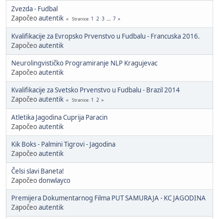
Zvezda - Fudbal
Započeo
autentik
1
2
3
...
7
Stranice
Kvalifikacije za Evropsko Prvenstvo u Fudbalu - Francuska 2016.
Započeo
autentik
Neurolingvističko Programiranje NLP Kragujevac
Započeo
autentik
Kvalifikacije za Svetsko Prvenstvo u Fudbalu - Brazil 2014
Započeo
autentik
1
2
Stranice
Atletika Jagodina Cuprija Paracin
Započeo
autentik
Kik Boks - Palmini Tigrovi - Jagodina
Započeo
autentik
Čelsi slavi Baneta!
Započeo
donwlayco
Premijera Dokumentarnog Filma PUT SAMURAJA - KC JAGODINA
Započeo
autentik