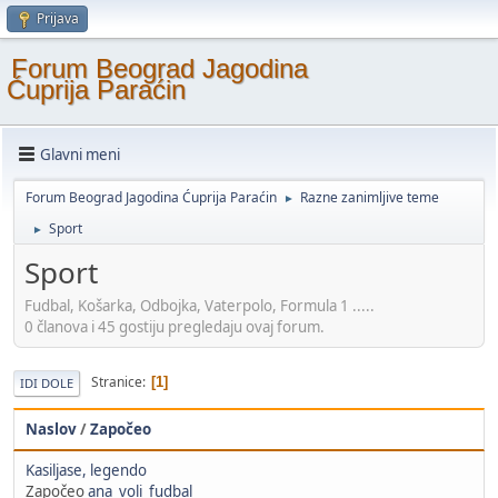
Prijava
Forum Beograd Jagodina
Ćuprija Paraćin
Glavni meni
Forum Beograd Jagodina Ćuprija Paraćin
Razne zanimljive teme
►
Sport
►
Sport
Fudbal, Košarka, Odbojka, Vaterpolo, Formula 1 .....
0 članova i 45 gostiju pregledaju ovaj forum.
Stranice
1
IDI DOLE
Naslov
/
Započeo
Kasiljase, legendo
Započeo
ana_voli_fudbal