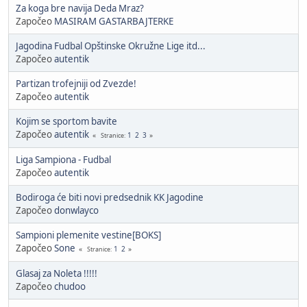
Za koga bre navija Deda Mraz?
Započeo
MASIRAM GASTARBAJTERKE
Jagodina Fudbal Opštinske Okružne Lige itd...
Započeo
autentik
Partizan trofejniji od Zvezde!
Započeo
autentik
Kojim se sportom bavite
Započeo
autentik
1
2
3
Stranice
Liga Sampiona - Fudbal
Započeo
autentik
Bodiroga će biti novi predsednik KK Jagodine
Započeo
donwlayco
Sampioni plemenite vestine[BOKS]
Započeo
Sone
1
2
Stranice
Glasaj za Noleta !!!!!
Započeo
chudoo