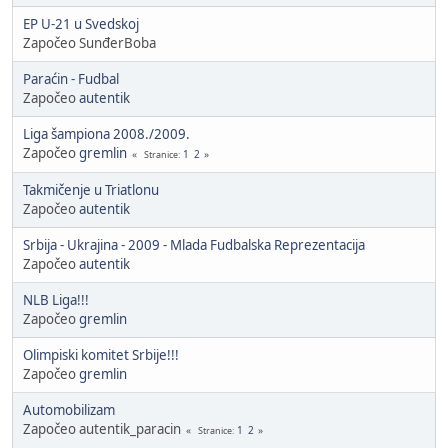
EP U-21 u Svedskoj
Započeo SunđerBoba
Paraćin - Fudbal
Započeo
autentik
Liga šampiona 2008./2009.
Započeo
gremlin
1
2
Stranice
Takmičenje u Triatlonu
Započeo
autentik
Srbija - Ukrajina - 2009 - Mlada Fudbalska Reprezentacija
Započeo
autentik
NLB Liga!!!
Započeo
gremlin
Olimpiski komitet Srbije!!!
Započeo
gremlin
Automobilizam
Započeo autentik_paracin
1
2
Stranice