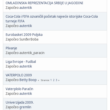
OMLADINSKA REPREZENTACIJA SRBIJE U JAGODINI
Započeo
autentik
Coca-Cola i FIFA ozvaničili početak najveće istorijske Coca-Cola
turneje FIFA
Započeo
autentik
Eurobasket 2009 Poljska
Započeo SunđerBoba
Plivanje
Započeo autentik_paracin
Liga Evrope - Fudbal
Započeo
autentik
VATERPOLO 2009
Započeo
Betty Boop
1
2
3
Stranice
Vaterplolo Paraćin
Započeo
autentik
Univerzijada 2009.
Započeo
gremlin