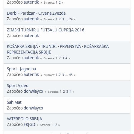
Započeo
autentik
1
2
Stranice
Derbi - Partizan - Crvena Zvezda
Započeo
autentik
1
2
3
...
24
Stranice
ZIMSKI TURNIR U FUTSALU ĆUPRIJA 2016.
Započeo
autentik
KOŠARKA SRBIJA - TRUNIRI - PRVENSTVA - KOŠARKAŠKA
REPREZENTACIJA SRBIJE
Započeo
autentik
1
2
3
4
Stranice
Sport - Jagodina
Započeo
autentik
1
2
3
...
45
Stranice
Sport Video
Započeo
donwlayco
1
2
3
4
Stranice
Šah Mat
Započeo
donwlayco
VATERPOLO-SRBIJA
Započeo
FKJGD
1
2
Stranice