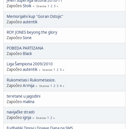
Jelen Superliga sezona 2010/11
Započeo
Stoik
1
2
3
Stranice
Memorijalni kup ''Goran Ostojic''
Započeo
autentik
ROY JONES beyong the glory
Započeo
Sone
POBEDA PARTIZANA
Započeo
Black
Liga Šampiona 2009/2010
Započeo
autentik
1
2
3
Stranice
Rukometasi i Rukometasice.
Započeo
Armija
1
2
3
4
Stranice
teretane u jagodini
Započeo
malina
navijačke strasti
Započeo
ignja
1
2
Stranice
Fudbalski Tipovi i Dojave Dana na SMS