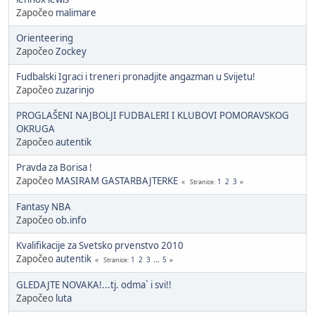
Započeo
malimare
Orienteering
Započeo
Zockey
Fudbalski Igraci i treneri pronadjite angazman u Svijetu!
Započeo
zuzarinjo
PROGLAŠENI NAJBOLJI FUDBALERI I KLUBOVI POMORAVSKOG
OKRUGA
Započeo
autentik
Pravda za Borisa !
Započeo
MASIRAM GASTARBAJTERKE
1
2
3
Stranice
Fantasy NBA
Započeo
ob.info
Kvalifikacije za Svetsko prvenstvo 2010
Započeo
autentik
1
2
3
...
5
Stranice
GLEDAJTE NOVAKA!...tj. odma` i svi!!
Započeo
luta