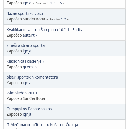
Započeo
ignja
1
2
3
...
5
Stranice
Razne sportske vesti
Započeo SunđerBoba
1
2
Stranice
Kvalifikacije za Ligu Šampiona 10/11 - Fudbal
Započeo
autentik
smešna strana sporta
Započeo
ignja
Kladionica i klađenje ?
Započeo
gremlin
biseri sportskih komentatora
Započeo
ignja
Wimbledon 2010
Započeo SunđerBoba
Olimpijakos-Panatenaikos
Započeo
ignja
II Međunarodni Turnir u Košarci - Ćuprija