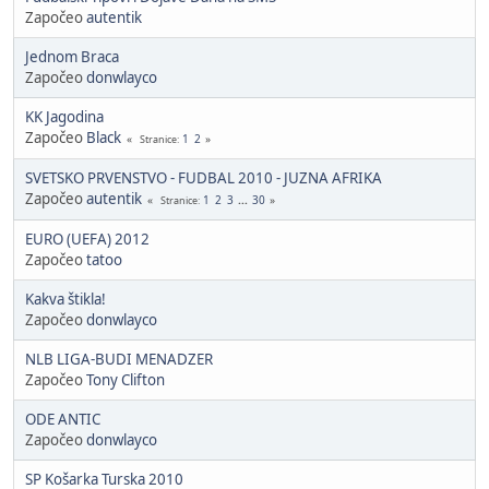
Započeo
autentik
Jednom Braca
Započeo
donwlayco
KK Jagodina
Započeo
Black
1
2
Stranice
SVETSKO PRVENSTVO - FUDBAL 2010 - JUZNA AFRIKA
Započeo
autentik
1
2
3
...
30
Stranice
EURO (UEFA) 2012
Započeo
tatoo
Kakva štikla!
Započeo
donwlayco
NLB LIGA-BUDI MENADZER
Započeo
Tony Clifton
ODE ANTIC
Započeo
donwlayco
SP Košarka Turska 2010