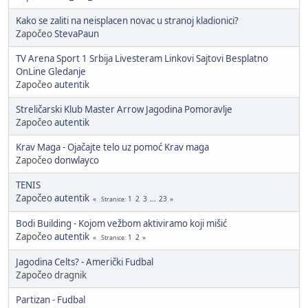
Kako se zaliti na neisplacen novac u stranoj kladionici?
Započeo
StevaPaun
TV Arena Sport 1 Srbija Livesteram Linkovi Sajtovi Besplatno
OnLine Gledanje
Započeo
autentik
Streličarski Klub Master Arrow Jagodina Pomoravlje
Započeo
autentik
Krav Maga - Ojačajte telo uz pomoć Krav maga
Započeo
donwlayco
TENIS
Započeo
autentik
1
2
3
...
23
Stranice
Bodi Building - Kojom vežbom aktiviramo koji mišić
Započeo
autentik
1
2
Stranice
Jagodina Celts? - Američki Fudbal
Započeo dragnik
Partizan - Fudbal