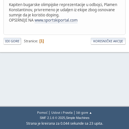
Kapiten bugarske olimpijske reprezentacije u odbojci, Plamen
Konstantinov, privremeno je udaljen iz ekipe zbog osnovane
sumnje da je koristio doping.
OPSIRNIJE NA
www.sportskiportal.com
Stranice
1
IDI GORE
KORISNIČKE AKCIJE
|
|
Pomoć
Uslovi i Pravila
Idi gore ▲
,
SMF 2.1.6 © 2025
Simple Machines
Strana je kreirana za 0.044 sekunde sa 23 upita.