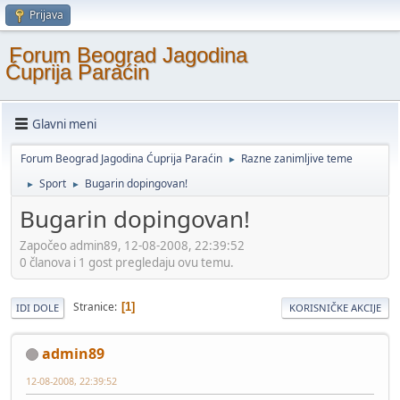
Prijava
Forum Beograd Jagodina
Ćuprija Paraćin
Glavni meni
Forum Beograd Jagodina Ćuprija Paraćin
Razne zanimljive teme
►
Sport
Bugarin dopingovan!
►
►
Bugarin dopingovan!
Započeo admin89, 12-08-2008, 22:39:52
0 članova i 1 gost pregledaju ovu temu.
Stranice
1
IDI DOLE
KORISNIČKE AKCIJE
admin89
12-08-2008, 22:39:52