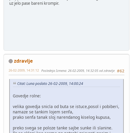
uz jelo pase bareni krompir.
zdravlje
26-02-2009, 14:31:12
Poslednja Izmena
: 26-02-2009, 14:32:05 od zdravlje
#62
Citat: Luna poslato 26-02-2009, 14:00:24
Govedje rolne:
velika govedja snicla od buta se istuce,posol i pobiberi,
namaze se tankim lojem senfa,
prako senfa tanak sloj narendanog kiselog kupusa,
preko svega se poloze tanke sajbe sunke ili slanine.