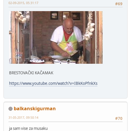
02-09-2015, 05:31:17
#69
BRESTOVAČKI KAČAMAK
https://www.youtube.com/watch?v=IBkKoPfnkXs
balkanskigurman
31-05-2017, 09:50:14
#70
ja sam vise za musaku