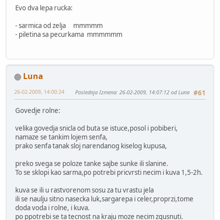
Evo dva lepa rucka:
- sarmica od zelja mmmmm
- piletina sa pecurkama mmmmmm
Luna
26-02-2009, 14:00:24
Poslednja Izmena
: 26-02-2009, 14:07:12 od Luna
#61
Govedje rolne:
velika govedja snicla od buta se istuce,posol i pobiberi,
namaze se tankim lojem senfa,
prako senfa tanak sloj narendanog kiselog kupusa,
preko svega se poloze tanke sajbe sunke ili slanine.
To se sklopi kao sarma,po potrebi pricvrsti necim i kuva 1,5-2h.
kuva se ili u rastvorenom sosu za tu vrastu jela
ili se naulju sitno nasecka luk,sargarepa i celer,proprzi,tome
doda voda i rolne, i kuva.
po ppotrebi se ta tecnost na kraju moze necim zgusnuti.