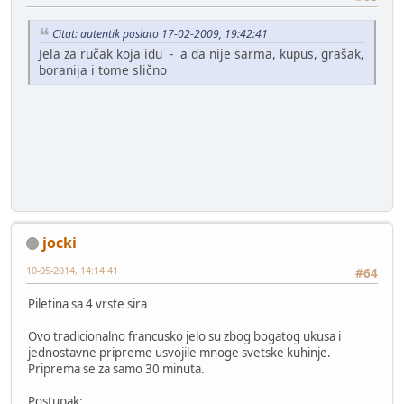
Citat: autentik poslato 17-02-2009, 19:42:41
Jela za ručak koja idu - a da nije sarma, kupus, grašak,
boranija i tome slično
jocki
10-05-2014, 14:14:41
#64
Piletina sa 4 vrste sira
Ovo tradicionalno francusko jelo su zbog bogatog ukusa i
jednostavne pripreme usvojile mnoge svetske kuhinje.
Priprema se za samo 30 minuta.
Postupak: