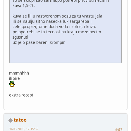
To se sklopi kao sarma,po potrebi pricvrsti necim i
kuva 1,5-2h.
kuva se ili u rastvorenom sosu za tu vrastu jela
ili se naulju sitno nasecka luk,sargarepa i
celer,proprzi,tome doda voda i rolne, i kuva.
po ppotrebi se ta tecnost na kraju moze necim
zgusnuti.
uz jelo pase bareni krompir.
mmmhhhh
ili pire
ekstra recept
tatoo
30-03-2010, 17:15:52
#63