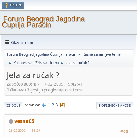
Prijava
Forum Beograd Jagodina
Ćuprija Paraćin
Glavni meni
Forum Beograd Jagodina Ćuprija Paraćin
Razne zanimljive teme
►
Kulinarstvo - Zdrava Hrana
Jela za ručak ?
►
►
Jela za ručak ?
Započeo autentik, 17-02-2009, 19:42:41
0 članova i 3 gostiju pregledaju ovu temu.
1
2
3
Stranice
4
IDI DOLE
KORISNIČKE AKCIJE
vesna05
26-02-2009, 11:55:29
#60