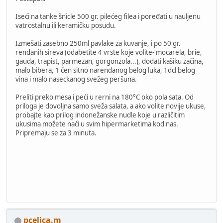
Iseći na tanke šnicle 500 gr. pilećeg filea i poređati u nauljenu
vatrostalnu ili keramičku posudu.
Izmešati zasebno 250ml pavlake za kuvanje, i po 50 gr.
rendanih sireva (odabetite 4 vrste koje volite- mocarela, brie,
gauda, trapist, parmezan, gorgonzola...), dodati kašiku začina,
malo bibera, 1 čen sitno narendanog belog luka, 1dcl belog
vina i malo naseckanog svežeg peršuna.
Preliti preko mesa i peći u rerni na 180°C oko pola sata. Od
priloga je dovoljna samo sveža salata, a ako volite novije ukuse,
probajte kao prilog indonežanske nudle koje u različitim
ukusima možete naći u svim hipermarketima kod nas.
Pripremaju se za 3 minuta.
pcelica.m