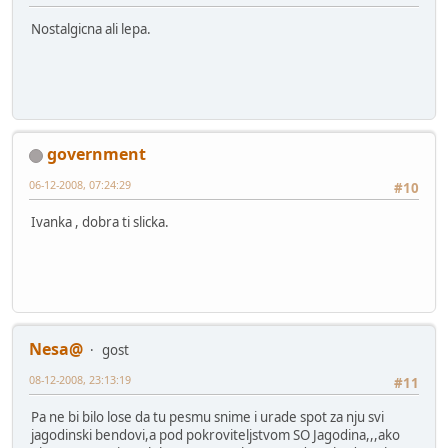
Nostalgicna ali lepa.
government
06-12-2008, 07:24:29
#10
Ivanka , dobra ti slicka.
Nesa@
gost
08-12-2008, 23:13:19
#11
Pa ne bi bilo lose da tu pesmu snime i urade spot za nju svi
jagodinski bendovi,a pod pokroviteljstvom SO Jagodina,,,ako