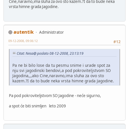
Cine,naravno,ima sluha za ovo sto kazem.?I da to bude neka
vrsta himne grada Jagodine.
autentik
Administrator
09-12-2008, 09:06:12
#12
Citat: Nesa@ poslato 08-12-2008, 23:13:19
Pa ne bi bilo lose da tu pesmu snime i urade spot za
nju svi jagodinski bendovi,a pod pokroviteljstvom SO
Jagodina,,,ako Cine,naravno,ima sluha za ovo sto
kazem.?I da to bude neka vrsta himne grada Jagodine.
Pa pod pokroviteljstvom SO Jagodine - neće sigurno,
a spot će biti snimljen leto 2009