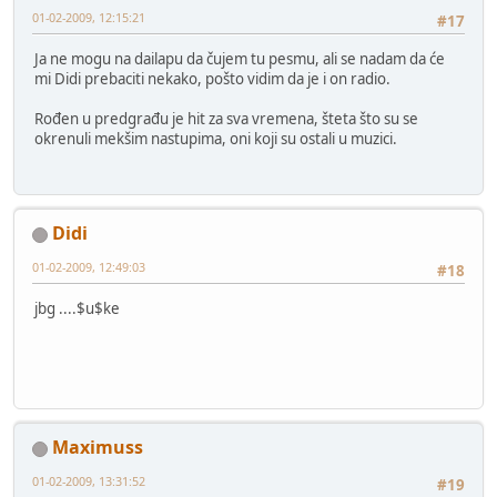
01-02-2009, 12:15:21
#17
Ja ne mogu na dailapu da čujem tu pesmu, ali se nadam da će
mi Didi prebaciti nekako, pošto vidim da je i on radio.
Rođen u predgrađu je hit za sva vremena, šteta što su se
okrenuli mekšim nastupima, oni koji su ostali u muzici.
Didi
01-02-2009, 12:49:03
#18
jbg ....$u$ke
Maximuss
01-02-2009, 13:31:52
#19