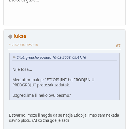
E to će uz gusle...
luksa
21-03-2008, 00:59:18
#7
Citat: groucho poslato 10-03-2008, 09:41:16
Nije losa...
Medjutim ipak je "ETIOPIJIN" hit "RODJEN U
PREDGRDJU" pretezak zadatak.
Uzgred,ima li neko ovu pesmu?
E stvarno, moze li negde da se nadje Etiopija, imao sam nekada
davno plocu. (Al ko zna gde je sad)