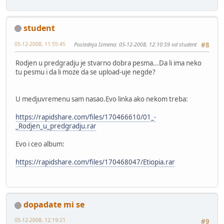
student
05-12-2008, 11:55:45
Poslednja Izmena
: 05-12-2008, 12:10:59 od student
#8
Rodjen u predgradju je stvarno dobra pesma...Da li ima neko
tu pesmu i da li moze da se upload-uje negde?
U medjuvremenu sam nasao.Evo linka ako nekom treba:
https://rapidshare.com/files/170466610/01_-
_Rodjen_u_predgradju.rar
Evo i ceo album:
https://rapidshare.com/files/170468047/Etiopia.rar
dopadate mi se
05-12-2008, 12:19:21
#9