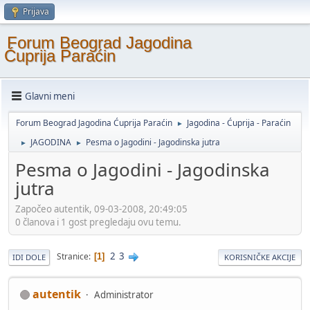
Prijava
Forum Beograd Jagodina
Ćuprija Paraćin
Glavni meni
Forum Beograd Jagodina Ćuprija Paraćin
Jagodina - Ćuprija - Paraćin
►
JAGODINA
Pesma o Jagodini - Jagodinska jutra
►
►
Pesma o Jagodini - Jagodinska
jutra
Započeo autentik, 09-03-2008, 20:49:05
0 članova i 1 gost pregledaju ovu temu.
2
3
Stranice
1
IDI DOLE
KORISNIČKE AKCIJE
autentik
Administrator