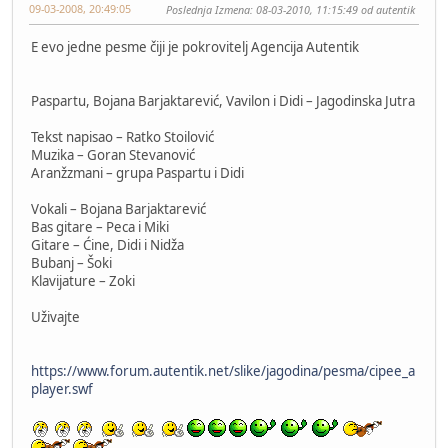
09-03-2008, 20:49:05
Poslednja Izmena
: 08-03-2010, 11:15:49 od autentik
E evo jedne pesme čiji je pokrovitelj Agencija Autentik
Paspartu, Bojana Barjaktarević, Vavilon i Didi – Jagodinska Jutra
Tekst napisao – Ratko Stoilović
Muzika – Goran Stevanović
Aranžzmani – grupa Paspartu i Didi
Vokali – Bojana Barjaktarević
Bas gitare – Peca i Miki
Gitare – Ćine, Didi i Nidža
Bubanj – Šoki
Klavijature – Zoki
Uživajte
https://www.forum.autentik.net/slike/jagodina/pesma/cipee_a
player.swf