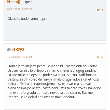
Nesa@
gost
09-12-2008, 20:43:58
#13
Ok,neka bude,samo napred!
reksys
10-12-2008, 16:12:01
#14
Dobra je to ideja za pesmu o Jagodini. Imamo onu od Radise
Urosevica,ali bilo bi lepo da imamo i neku iz drugog zandra.
Drago mi je sto opstina podrzava nasu izvornu tradicionalnu
bastinu,ali bih voleo da razvija i malo druge vidove umetnosti i
kulture. Treba da napredujemo u svim stvarima i za svakog
treba da ima po nesto. Zasto nebi vazili za grad roka i narodne
muzike,to bi gradu donosilo novac sa obe strane. Bas me
interesuje ko dolazi na skver za novu godinu?