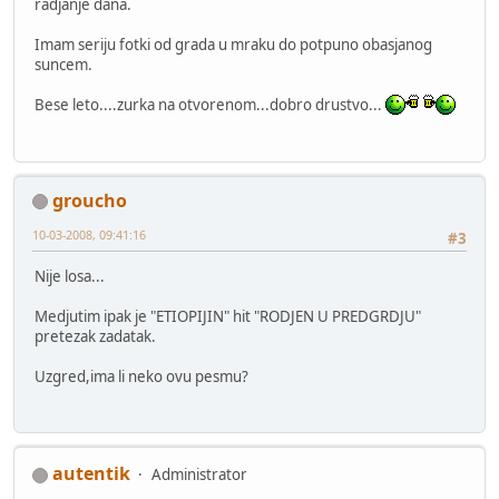
radjanje dana.
Imam seriju fotki od grada u mraku do potpuno obasjanog
suncem.
Bese leto....zurka na otvorenom...dobro drustvo...
groucho
10-03-2008, 09:41:16
#3
Nije losa...
Medjutim ipak je "ETIOPIJIN" hit "RODJEN U PREDGRDJU"
pretezak zadatak.
Uzgred,ima li neko ovu pesmu?
autentik
Administrator