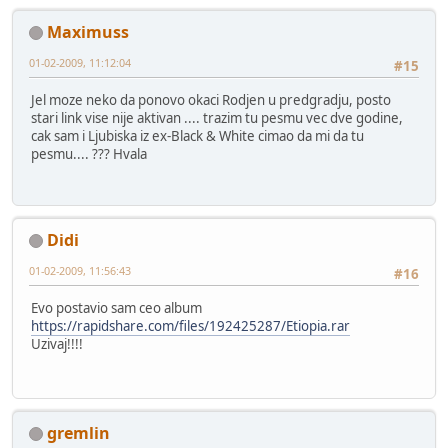
Maximuss
01-02-2009, 11:12:04
#15
Jel moze neko da ponovo okaci Rodjen u predgradju, posto
stari link vise nije aktivan .... trazim tu pesmu vec dve godine,
cak sam i Ljubiska iz ex-Black & White cimao da mi da tu
pesmu.... ??? Hvala
Didi
01-02-2009, 11:56:43
#16
Evo postavio sam ceo album
https://rapidshare.com/files/192425287/Etiopia.rar
Uzivaj!!!!
gremlin