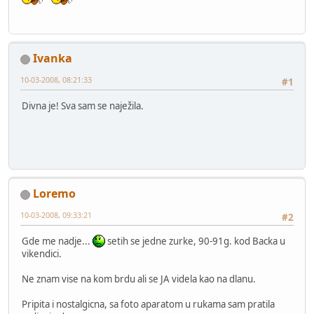
Ivanka
10-03-2008, 08:21:33
#1
Divna je! Sva sam se naježila.
Loremo
10-03-2008, 09:33:21
#2
Gde me nadje...
setih se jedne zurke, 90-91g. kod Backa u
vikendici.
Ne znam vise na kom brdu ali se JA videla kao na dlanu.
Pripita i nostalgicna, sa foto aparatom u rukama sam pratila