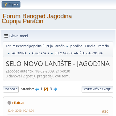
Prijava
Forum Beograd Jagodina
Ćuprija Paraćin
Glavni meni
Forum Beograd Jagodina Ćuprija Paraćin
Jagodina - Ćuprija - Paraćin
►
JAGODINA
Okolna Sela
SELO NOVO LANIŠTE - JAGODINA
►
►
►
SELO NOVO LANIŠTE - JAGODINA
Započeo autentik, 18-02-2009, 21:40:30
0 članova i 2 gostiju pregledaju ovu temu.
1
3
Stranice
2
IDI DOLE
KORISNIČKE AKCIJE
ribica
12-04-2009, 00:19:20
#20