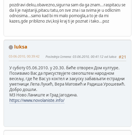
pozdravi deku,obavezno,sigurna sam da ga znam...raspitacu se
da li je najstariji,pitacu tatu,on sve zna i sa svima je u odlicnim
odnosima...samo kad bi mi malo pomogla,a to je da mi
kazes,gde priblizno zivi,koji kraj ti je poznat i tako...poz
luksa
03-06-2010, 00:39:42
Poslednja Izmena
: 03-06-2010, 00:41:12 od luksa
#21
У суботу 05.06.2010. у 20.30. биће отворен Дом културе.
Позивамо Вас да присуствујете свеопштем народном
весељу, где ће Вас уз коктел и закуску забављати естрадни
уметници Лепа Лукић, Вера Матовић и Радиша Урошевић.
Добро дошли.
МЗ Ново Ланиште и Град Јагодина.
https://www.novolaniste.info/