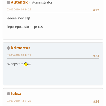
autentik
Administrator
03-06-2010, 09:14:26
#22
eeeee novi sajt
lepo lepo... sto ne pricas
krimortus
03-06-2010, 09:47:21
#23
sveopstem
)))
luksa
03-06-2010, 13:21:29
#24