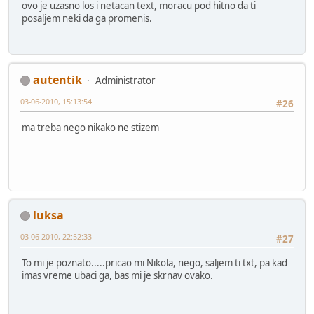
ovo je uzasno los i netacan text, moracu pod hitno da ti
posaljem neki da ga promenis.
autentik
Administrator
03-06-2010, 15:13:54
#26
ma treba nego nikako ne stizem
luksa
03-06-2010, 22:52:33
#27
To mi je poznato.....pricao mi Nikola, nego, saljem ti txt, pa kad
imas vreme ubaci ga, bas mi je skrnav ovako.