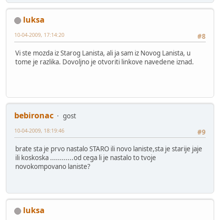
luksa
10-04-2009, 17:14:20
#8
Vi ste mozda iz Starog Lanista, ali ja sam iz Novog Lanista, u
tome je razlika. Dovoljno je otvoriti linkove navedene iznad.
bebironac
gost
10-04-2009, 18:19:46
#9
brate sta je prvo nastalo STARO ili novo laniste,sta je starije jaje
ili koskoska ............od cega li je nastalo to tvoje
novokompovano laniste?
luksa