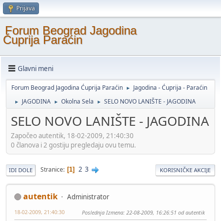
Prijava
Forum Beograd Jagodina
Ćuprija Paraćin
Glavni meni
Forum Beograd Jagodina Ćuprija Paraćin
Jagodina - Ćuprija - Paraćin
►
JAGODINA
Okolna Sela
SELO NOVO LANIŠTE - JAGODINA
►
►
►
SELO NOVO LANIŠTE - JAGODINA
Započeo autentik, 18-02-2009, 21:40:30
0 članova i 2 gostiju pregledaju ovu temu.
2
3
Stranice
1
IDI DOLE
KORISNIČKE AKCIJE
autentik
Administrator
18-02-2009, 21:40:30
Poslednja Izmena
: 22-08-2009, 16:26:51 od autentik