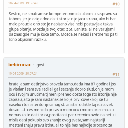
10-04-2009, 19:56:49
#10
Sestro, ne smatram se kompetentnim da ulazim u raspravu sa
tobom, jer je ocigledno da ti istorija nije jaca strana, ako bi bar
malo proucila ono sto je napisano vise nebi postavljala takva
glupa pitanja. Mozda je tvoj otac iz St. Lanista, ali ne verujem i
da znas gde mu je kuca tamo. Mozda se nekad i sretnemo pa ti
licno objasnim razliku.
bebironac
gost
10-04-2009, 20:07:24
#11
brate ja sam detinjstvo provela tamo,deda ima 87 godina i jos
je vitalan i sam sve radi ali ga i secanje dobro sluzi,on je mom
ocu i svojim unucima tj meni preneo dosta toga sto istorija nije
zapisala,a to je sam nastanak se ko je prvi covek koji se tu
naselio i to na teritoriji samog st.lanista i odakle taj isti covek
dosao....ti ces meni da pricas o mom ocu i mojim precima a ti
nemas ko to da ti prica,procitao si par recenica ovde na netu i
mislis da si pokupio svo znanje ovog sveta,sam najstariji
mestani znaju pravu istinu,ali to nije bas najbolje sroceno za