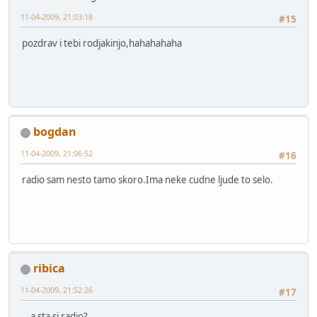
11-04-2009, 21:03:18
#15
pozdrav i tebi rodjakinjo,hahahahaha
bogdan
11-04-2009, 21:06:52
#16
radio sam nesto tamo skoro.Ima neke cudne ljude to selo.
ribica
11-04-2009, 21:52:26
#17
...a sta si radio?