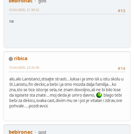
bebironac
gost
10-04-2009, 21:39:52
#13
ne
ribica
10-04-2009, 23:35:40
#14
alo,alo Lanistanci,stisajte strasti...luksa i ja smo isli u istu skolu u
St.Lanistu,fin deckic,a bebi i ja smo mozda dalja familija...ko
zna,sto se tice istorije sela,ne znam dovoljno,ali ne bi bilo lose
da ispisete sta znate...moj deda je umro davno,
blago tebi
bebi za dekicu,svaka cast,divim mu se i jos je vitalan i zdrav,sve
pohvale....pozdravcic
bebironac
gost