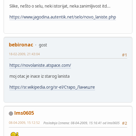
Slike, nešto o selu, neki istorijat, neka zanimljivost itd...
https://www.jagodina.autentik.net/selo/novo_laniste.php
bebironac
gost
18-02-2009, 21:43:04
#1
https://novolaniste.atspace.com/
moj otac je inace iz starog lanista
https://sr.wikipedia.org/sr-el/Старо_Ланиште
lms0605
08-04-2009, 15:12:52
Poslednja Izmena
: 08-04-2009, 15:16:41 od lms0605
#2