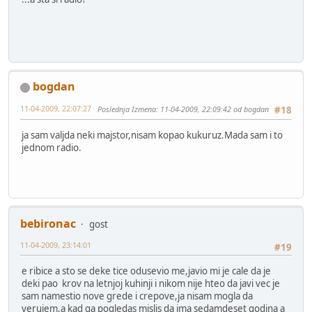
bogdan
11-04-2009, 22:07:27
Poslednja Izmena
: 11-04-2009, 22:09:42 od bogdan
#18
ja sam valjda neki majstor,nisam kopao kukuruz.Mada sam i to
jednom radio.
bebironac
gost
11-04-2009, 23:14:01
#19
e ribice a sto se deke tice odusevio me,javio mi je cale da je
deki pao krov na letnjoj kuhinji i nikom nije hteo da javi vec je
sam namestio nove grede i crepove,ja nisam mogla da
verujem,a kad ga pogledas mislis da ima sedamdeset godina a