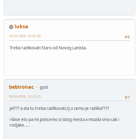
luksa
09-04-2009, 20:42:00
#6
Treba razlikovati Staro od Novog Lanista.
bebironac
gost
09-04-2009, 22:32:53
#7
jel??? a sta tu treba razlikovati,tj u cemu je razlika????
ribice eto pa mi poticemo iz istog mesta a mozda smo cak i
rodjake.....