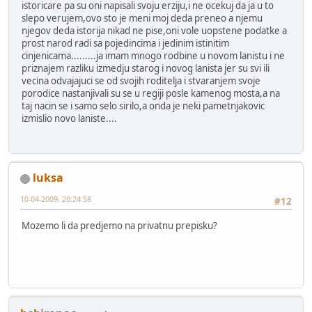
istoricare pa su oni napisali svoju erziju,i ne ocekuj da ja u to
slepo verujem,ovo sto je meni moj deda preneo a njemu
njegov deda istorija nikad ne pise,oni vole uopstene podatke a
prost narod radi sa pojedincima i jedinim istinitim
cinjenicama.........ja imam mnogo rodbine u novom lanistu i ne
priznajem razliku izmedju starog i novog lanista jer su svi ili
vecina odvajajuci se od svojih roditelja i stvaranjem svoje
porodice nastanjivali su se u regiji posle kamenog mosta,a na
taj nacin se i samo selo sirilo,a onda je neki pametnjakovic
izmislio novo laniste....
luksa
10-04-2009, 20:24:58
#12
Mozemo li da predjemo na privatnu prepisku?