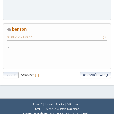
benson
08-01-2025, 13:09:25
#4
.
Stranice
1
IDI GORE
KORISNIČKE AKCIJE
|
|
Pomoć
Uslovi i Pravila
Idi gore ▲
,
SMF 2.1.6 © 2025
Simple Machines
Strana je kreirana za 0.045 sekunde sa 23 upita.