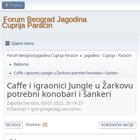
Prijava
Forum Beograd Jagodina
Ćuprija Paraćin
Glavni meni
Forum Beograd Jagodina Ćuprija Paraćin
Jagodina - Ćuprija - Paraćin
►
Reklame
►
Caffe i igraonici Jungle u Žarkovu potrebni konobari i šankeri
►
Caffe i igraonici Jungle u Žarkovu
potrebni konobari i šankeri
Započeo benson, 03-05-2023, 20:14:23
0 članova i 1 gost pregledaju ovu temu.
Stranice
1
IDI DOLE
KORISNIČKE AKCIJE