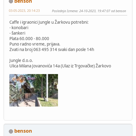
benson
03-05-2023, 20:14:23
Poslednja Izmena
: 24-10-2023, 19:47:07 od benson
Caffe i igraonici Jungle u Žarkovu potrebni:
- konobari
- šankeri
Plata 60.000 - 80.000
Puno radno vreme, prijava.
Zvati na broj 063 495 314 svaki dan posle 14h
Jungle d.o.o.
Ulica Milana Jovanovića 14a (Ulaz iz Trgovačke) Žarkovo
benson