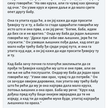
сину говорећи: "На ово круха, али га чувај као зјеницу
од очи." Он узме крух и крене даље и до мало срете
опет другу бабу.
Она га упита куда ће, а он јој каже да иде просити
ђевојку ту и ту, а баба га стаде одвраћати говорећи му
исто што и она прва, а он јој рече: "Богме, баба, идем
да бих се и не вратио." Онда му баба да један љешник
говорећи му: "Држи при себи ови љешник, јере ће ти
служити." Он узевши љешник пође даље, кад опет до
мало нађе трећу бабу ђе сједи украј пута, и она га
упита куд иде, а он јој каже да иде просити ђевојку ту
и ту.
Кад баба зачу почне га плачући заклињати да се
прође те ђевојке казујући му што и оне прве, али он
ни ње не шће послушати. Ондар му баба да један орах
говорећи му: "Узми ови орах, чувај га до потребе." Он
се зачуди овијем даровима, пак упита ову трећу бабу
што ће рећи да му је она најпрва дала мало круха,
потоња љешник а она орах. Баба му рече: "Крух кад
дођеш пред кућу баци онијем звјерадма да те не
изједу, а кад ти до највеће муке буде, упитај најприђе
љешника па ораха."