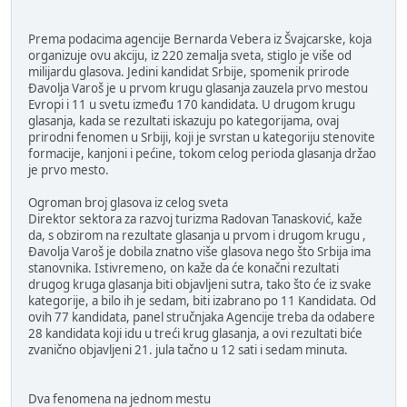
Prema podacima agencije Bernarda Vebera iz Švajcarske, koja
organizuje ovu akciju, iz 220 zemalja sveta, stiglo je više od
milijardu glasova. Jedini kandidat Srbije, spomenik prirode
Đavolja Varoš je u prvom krugu glasanja zauzela prvo mestou
Evropi i 11 u svetu između 170 kandidata. U drugom krugu
glasanja, kada se rezultati iskazuju po kategorijama, ovaj
prirodni fenomen u Srbiji, koji je svrstan u kategoriju stenovite
formacije, kanjoni i pećine, tokom celog perioda glasanja držao
je prvo mesto.
Ogroman broj glasova iz celog sveta
Direktor sektora za razvoj turizma Radovan Tanasković, kaže
da, s obzirom na rezultate glasanja u prvom i drugom krugu ,
Đavolja Varoš je dobila znatno više glasova nego što Srbija ima
stanovnika. Istivremeno, on kaže da će konačni rezultati
drugog kruga glasanja biti objavljeni sutra, tako što će iz svake
kategorije, a bilo ih je sedam, biti izabrano po 11 Kandidata. Od
ovih 77 kandidata, panel stručnjaka Agencije treba da odabere
28 kandidata koji idu u treći krug glasanja, a ovi rezultati biće
zvanično objavljeni 21. jula tačno u 12 sati i sedam minuta.
Dva fenomena na jednom mestu