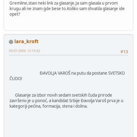
Gremline,stavi neki link za glasanje.Ja sam glasala u prvom
krugu ali ne znam gde bese to.Koliko sam shvatila glasanje ide
opet?
lara_kroft
09-07-2009, 12:19:42
#13
ĐAVOLJA VAROŠ na putu da postane SVETSKO
ČUDO!
Glasanje za izbor novih sedam svetskih čuda prirode
završeno je u ponoć, a kandidat Srbije Đavolja Varoš prva je u
kategoriji pećina, formacija, stena i dolina.