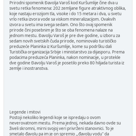
Prirodni spomenik Đavolja Varoš kod Kuršumlije čine dva u
svetu retka fenomena: 202 zemljane figure atraktivnog oblika,
koje nastaju erozijom tla, visoke i do 15 metara i dva, u svetu
vrlo retka izvora vode sa viskom mineralizacijom. Ovakvih
izvora u svetu ima svega sedam. Ono što ovaj spomenik
prirode čini posebnim je što se oba fenomena nalaze na
jednom mestu. Đavolju Varoš je pre dve godine, u izboru za
sedam novih svetskih čuda prirode, nominovalo turističko
preduzeće Planinka iz Kuršumlije, kome su podršku dali
Turistička organizacija Srbije i ministarstvo za dijasporu. Prema
podacima preduzeća Planinka, nakon nominacije, u protekle
dve godine Đavolju Varoš je posetilo preko 80 hiljada turista iz
zemlje i inostranstva.
Legende i mitovi
Postoji nekoliko legendi koje se ispredaju o ovom
neverovatnom mestu. Prema jednoj, nekada davno ovde su
živeli skromni, mirni svojoj veri privrženi stanovnici. To je
smetalo đavolu pa im je on spremio ,,đavolju vodu" da