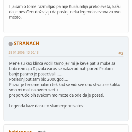
I ja sam o tome razmišljao pa nije Kuršumlija preko sveta, kažu
da je neviđeni doživljaj i da postoji neka legenda vezana za ovo
mesto.
STRANACH
28-01-2009, 13:50:18
#3
Mene su kao klinca vodili tamo jer mi je keve patila muke sa
bubrezima,a Djavola varos se nalazi odmah pored Prolom
banje pa smo je posecivali.......
Poslednj put sam bio 2000god....
Prizor je fenomenalan i tek kad se vidi sve ono shvati se koliko
smo mi mali na ovom svetu.......
preporucio bih svakom mo moze da ode da je poseti.
Legenda kaze da su to skamenjeni svatovi........
bebironac
gost