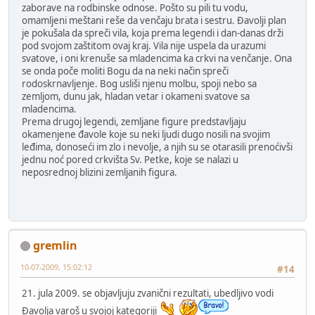
zaborave na rodbinske odnose. Pošto su pili tu vodu,
omamljeni meštani reše da venčaju brata i sestru. Đavolji plan
je pokušala da spreči vila, koja prema legendi i dan-danas drži
pod svojom zaštitom ovaj kraj. Vila nije uspela da urazumi
svatove, i oni krenuše sa mladencima ka crkvi na venčanje. Ona
se onda poče moliti Bogu da na neki način spreči
rodoskrnavljenje. Bog usliši njenu molbu, spoji nebo sa
zemljom, dunu jak, hladan vetar i okameni svatove sa
mladencima.
Prema drugoj legendi, zemljane figure predstavljaju
okamenjene đavole koje su neki ljudi dugo nosili na svojim
leđima, donoseći im zlo i nevolje, a njih su se otarasili prenoćivši
jednu noć pored crkvišta Sv. Petke, koje se nalazi u
neposrednoj blizini zemljanih figura.
gremlin
10-07-2009, 15:02:12
#14
21. jula 2009. se objavljuju zvanični rezultati, ubedljivo vodi
Đavolja varoš u svojoj kategoriji