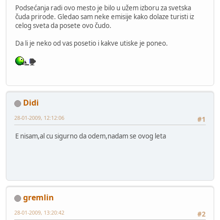
Podsećanja radi ovo mesto je bilo u užem izboru za svetska
čuda prirode. Gledao sam neke emisije kako dolaze turisti iz
celog sveta da posete ovo čudo.
Da li je neko od vas posetio i kakve utiske je poneo.
Didi
28-01-2009, 12:12:06
#1
E nisam,al cu sigurno da odem,nadam se ovog leta
gremlin
28-01-2009, 13:20:42
#2