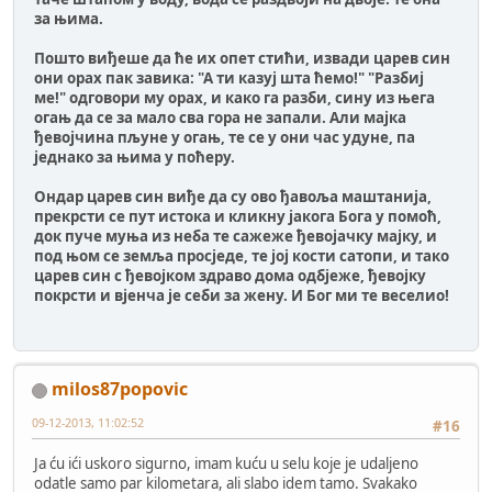
за њима.
Пошто виђеше да ће их опет стићи, извади царев син
они орах пак завика: "А ти казуј шта ћемо!" "Разбиј
ме!" одговори му орах, и како га разби, сину из њега
огањ да се за мало сва гора не запали. Али мајка
ђевојчина пљуне у огањ, те се у они час удуне, па
једнако за њима у поћеру.
Ондар царев син виђе да су ово ђавоља маштанија,
прекрсти се пут истока и кликну јакога Бога у помоћ,
док пуче муња из неба те сажеже ђевојачку мајку, и
под њом се земља просједе, те јој кости сатопи, и тако
царев син с ђевојком здраво дома одбјеже, ђевојку
покрсти и вјенча је себи за жену. И Бог ми те веселио!
milos87popovic
09-12-2013, 11:02:52
#16
Ja ću ići uskoro sigurno, imam kuću u selu koje je udaljeno
odatle samo par kilometara, ali slabo idem tamo. Svakako