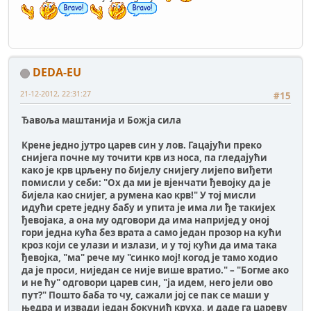
DEDA-EU
21-12-2012, 22:31:27
#15
Ђавоља маштанија и Божја сила
Крене једно јутро царев син у лов. Гацајући преко
снијега почне му точити крв из носа, па гледајући
како је крв црљену по бијелу снијегу лијепо виђети
помисли у себи: "Ох да ми је вјенчати ђевојку да је
бијела као снијег, а румена као крв!" У тој мисли
идући срете једну бабу и упита је има ли ђе такијех
ђевојака, а она му одговори да има напријед у оној
гори једна кућа без врата а само један прозор на кући
кроз који се улази и излази, и у тој кући да има така
ђевојка, "ма" рече му "синко мој! когод је тамо ходио
да је проси, ниједан се није више вратио." – "Богме ако
и не ћу" одговори царев син, "ја идем, него јели ово
пут?" Пошто баба то чу, сажали јој се пак се маши у
њедра и извади један бокунић круха, и даде га цареву