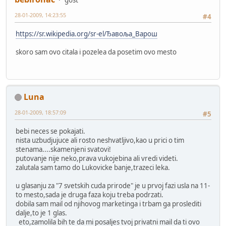
28-01-2009, 14:23:55
#4
https://sr.wikipedia.org/sr-el/Ђавоља_Варош
skoro sam ovo citala i pozelea da posetim ovo mesto
Luna
28-01-2009, 18:57:09
#5
bebi neces se pokajati.
nista uzbudjujuce ali rosto neshvatljivo,kao u prici o tim
stenama....skamenjeni svatovi!
putovanje nije neko,prava vukojebina ali vredi videti.
zalutala sam tamo do Lukovicke banje,trazeci leka.
u glasanju za "7 svetskih cuda prirode" je u prvoj fazi usla na 11-
to mesto,sada je druga faza koju treba podrzati.
dobila sam mail od njihovog marketinga i trbam ga proslediti
dalje,to je 1 glas.
eto,zamolila bih te da mi posaljes tvoj privatni mail da ti ovo