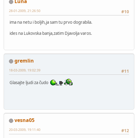
Luna
28-01-2009, 21:26:50
#10
ima na netu i boljih,ja sam tu prvo dograbila.
ides na Lukovska banja,zatim Djavolja varos.
gremlin
18-03-2009, 19:02:39
#11
Glasajte ljudi za čudo
vesna05
20-03-2009, 19:11:40
#12