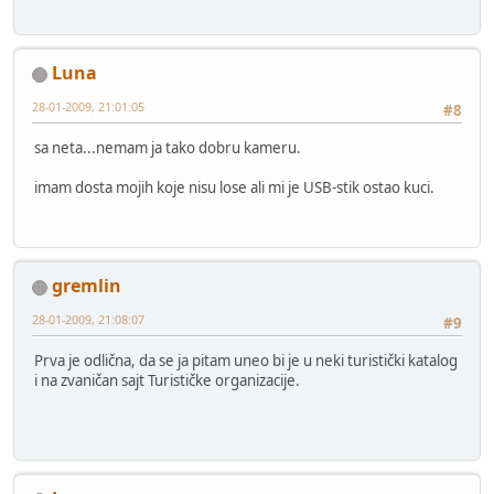
Luna
28-01-2009, 21:01:05
#8
sa neta...nemam ja tako dobru kameru.
imam dosta mojih koje nisu lose ali mi je USB-stik ostao kuci.
gremlin
28-01-2009, 21:08:07
#9
Prva je odlična, da se ja pitam uneo bi je u neki turistički katalog
i na zvaničan sajt Turističke organizacije.