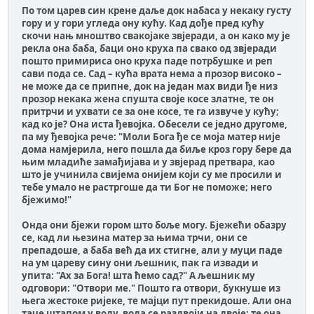
По том царев син крене даље док набаса у некаку густу
гору и у гори угледа ону кућу. Кад дође пред кућу
скочи нањ мноштво свакојаке звјеради, а он како му је
рекла она баба, баци оно круха па свако од звјеради
пошто примириса оно круха паде потрбушке и реп
сави пода се. Сад – кућа врата нема а прозор високо –
не може да се припне, док на један мах види ђе низ
прозор некака жена спушта своје косе златне, те он
притрчи и ухвати се за оне косе, те га извуче у кућу;
кад ко је? Она иста ђевојка. Обесели се једно другоме,
па му ђевојка рече: "Моли Бога ђе се моја матер није
дома намјерила, него пошла да биље кроз гору бере да
њим младиће замађијава и у звјерад претвара, као
што је учинила свијема онијем који су ме просили и
тебе умало не растргоше да ти Бог не поможе; него
бјежимо!"
Онда они бјежи гором што боље могу. Бјежећи обазру
се, кад ли њезина матер за њима трчи, они се
препадоше, а баба већ да их стигне, али у муци паде
на ум цареву сину они љешник, пак га извади и
упита: "Ах за Бога! шта ћемо сад?" А љешник му
одговори: "Отвори ме." Пошто га отвори, букнуше из
њега жестоке ријеке, те мајци пут прекидоше. Али она
таче штапом у воду, вода се раздвоји на двоје: те она