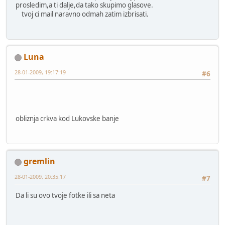
prosledim,a ti dalje,da tako skupimo glasove.
tvoj ci mail naravno odmah zatim izbrisati.
Luna
28-01-2009, 19:17:19
#6
obliznja crkva kod Lukovske banje
gremlin
28-01-2009, 20:35:17
#7
Da li su ovo tvoje fotke ili sa neta