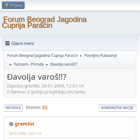
Prijava
Forum Beograd Jagodina
Ćuprija Paraćin
Glavni meni
Forum Beograd Jagodina Ćuprija Paraćin
Povoljno Putovanje
►
Turizam - Priroda
Đavolja varoš!!?
►
►
Đavolja varoš!!?
Započeo gremlin, 28-01-2009, 12:01:14
0 članova i 2 gostiju pregledaju ovu temu.
Stranice
1
IDI DOLE
KORISNIČKE AKCIJE
gremlin
28-01-2009, 12:01:14