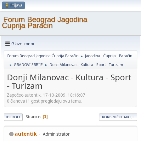
Prijava
Forum Beograd Jagodina
Ćuprija Paraćin
Glavni meni
Forum Beograd Jagodina Ćuprija Paraćin
Jagodina - Ćuprija - Paraćin
►
GRADOVI SRBIJE
Donji Milanovac - Kultura - Sport - Turizam
►
►
Donji Milanovac - Kultura - Sport
- Turizam
Započeo autentik, 17-10-2009, 18:16:07
0 članova i 1 gost pregledaju ovu temu.
Stranice
1
IDI DOLE
KORISNIČKE AKCIJE
autentik
Administrator