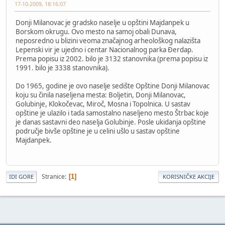
17-10-2009, 18:16:07
Donji Milanovac je gradsko naselje u opštini Majdanpek u
Borskom okrugu. Ovo mesto na samoj obali Dunava,
neposredno u blizini veoma značajnog arheološkog nalazišta
Lepenski vir je ujedno i centar Nacionalnog parka Đerdap.
Prema popisu iz 2002. bilo je 3132 stanovnika (prema popisu iz
1991. bilo je 3338 stanovnika).
Do 1965, godine je ovo naselje sedište Opštine Donji Milanovac
koju su činila naseljena mesta: Boljetin, Donji Milanovac,
Golubinje, Klokočevac, Miroč, Mosna i Topolnica. U sastav
opštine je ulazilo i tada samostalno naseljeno mesto Štrbac koje
je danas sastavni deo naselja Golubinje. Posle ukidanja opštine
područje bivše opštine je u celini ušlo u sastav opštine
Majdanpek.
Stranice
1
IDI GORE
KORISNIČKE AKCIJE