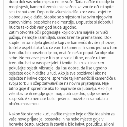
dugo dok vas neko mjesto ne privuče. Tada nađite dio gdje bi
mogli sjesti, kamen ili zemlju nije važno, zatvorite oči i stopite
se s trenutkom. Dopustite «šumi da diše kroz vas» i osjetite
slobodu svoje duše. Stopite se s mjestom i sa svim njegovim
stanovnicima, bez obzira na dimenzije. Dopustite si slobodu i
budite tako dok vam god bude ugodno.
Zatim otvorite oči i pogledajte koji dio vam najviše privlači
pažnju, nemojte razmišljati, samo krenite prema tamo. Dok
stojite na tom djelu gledajte koji vas kamenčić ili više njih zove,
to ćete osjetiti tako što će vam to kamenje ili samo jedno u tom
trenutku biti posebno lijepo, imat će nešto poput čarolije oko
sebe. Nema veze jeste li ih prije vidjeli ili ne, oni će u tom
trenutku biti za vas specijalni. Uzmite ih u ruku i na tren
pokušajte osjetiti vibracije, da li su dobre, da li se ugodno
osjećate dok ih držite u ruci. Ako je sve pozitivno i ako ne
osjećate nikakve otpore, spremite taj kamenčić ili kamenčiće u
svoju torbu ili džep zahvalivši se na novim prijateljima. Nije
bitno gdje ih spremite ako to napravite sa ljubavlju. Ako ih je
više stavite ih negdje gdje mogu biti zajedno, gdje se neće
raspršiti. Ako nemate bolje rješenje možete ih zamotati u
običnu maramicu.
Nakon što stignete kući, nađite mjesto koje držite idealnim za
vaše nove prijatelje, postavite ih na neko mjesto gdje vi
boravite često. Možete ih staviti u bilo kakvu posudicu, ali oni