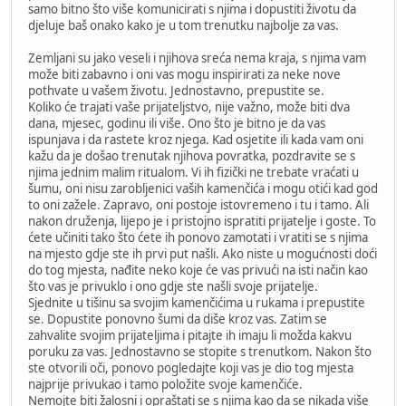
samo bitno što više komunicirati s njima i dopustiti životu da
djeluje baš onako kako je u tom trenutku najbolje za vas.
Zemljani su jako veseli i njihova sreća nema kraja, s njima vam
može biti zabavno i oni vas mogu inspirirati za neke nove
pothvate u vašem životu. Jednostavno, prepustite se.
Koliko će trajati vaše prijateljstvo, nije važno, može biti dva
dana, mjesec, godinu ili više. Ono što je bitno je da vas
ispunjava i da rastete kroz njega. Kad osjetite ili kada vam oni
kažu da je došao trenutak njihova povratka, pozdravite se s
njima jednim malim ritualom. Vi ih fizički ne trebate vraćati u
šumu, oni nisu zarobljenici vaših kamenčića i mogu otići kad god
to oni zažele. Zapravo, oni postoje istovremeno i tu i tamo. Ali
nakon druženja, lijepo je i pristojno ispratiti prijatelje i goste. To
ćete učiniti tako što ćete ih ponovo zamotati i vratiti se s njima
na mjesto gdje ste ih prvi put našli. Ako niste u mogućnosti doći
do tog mjesta, nađite neko koje će vas privući na isti način kao
što vas je privuklo i ono gdje ste našli svoje prijatelje.
Sjednite u tišinu sa svojim kamenčićima u rukama i prepustite
se. Dopustite ponovno šumi da diše kroz vas. Zatim se
zahvalite svojim prijateljima i pitajte ih imaju li možda kakvu
poruku za vas. Jednostavno se stopite s trenutkom. Nakon što
ste otvorili oči, ponovo pogledajte koji vas je dio tog mjesta
najprije privukao i tamo položite svoje kamenčiće.
Nemojte biti žalosni i opraštati se s njima kao da se nikada više