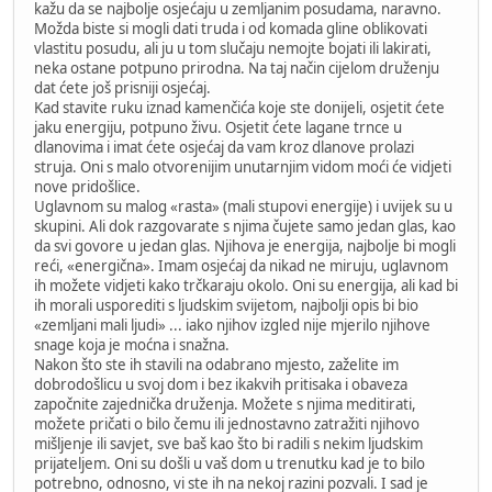
kažu da se najbolje osjećaju u zemljanim posudama, naravno.
Možda biste si mogli dati truda i od komada gline oblikovati
vlastitu posudu, ali ju u tom slučaju nemojte bojati ili lakirati,
neka ostane potpuno prirodna. Na taj način cijelom druženju
dat ćete još prisniji osjećaj.
Kad stavite ruku iznad kamenčića koje ste donijeli, osjetit ćete
jaku energiju, potpuno živu. Osjetit ćete lagane trnce u
dlanovima i imat ćete osjećaj da vam kroz dlanove prolazi
struja. Oni s malo otvorenijim unutarnjim vidom moći će vidjeti
nove pridošlice.
Uglavnom su malog «rasta» (mali stupovi energije) i uvijek su u
skupini. Ali dok razgovarate s njima čujete samo jedan glas, kao
da svi govore u jedan glas. Njihova je energija, najbolje bi mogli
reći, «energična». Imam osjećaj da nikad ne miruju, uglavnom
ih možete vidjeti kako trčkaraju okolo. Oni su energija, ali kad bi
ih morali usporediti s ljudskim svijetom, najbolji opis bi bio
«zemljani mali ljudi» ... iako njihov izgled nije mjerilo njihove
snage koja je moćna i snažna.
Nakon što ste ih stavili na odabrano mjesto, zaželite im
dobrodošlicu u svoj dom i bez ikakvih pritisaka i obaveza
započnite zajednička druženja. Možete s njima meditirati,
možete pričati o bilo čemu ili jednostavno zatražiti njihovo
mišljenje ili savjet, sve baš kao što bi radili s nekim ljudskim
prijateljem. Oni su došli u vaš dom u trenutku kad je to bilo
potrebno, odnosno, vi ste ih na nekoj razini pozvali. I sad je