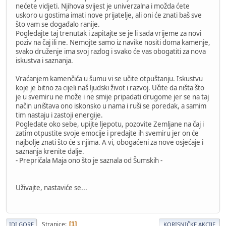
nećete vidjeti. Njihova svijest je univerzalna i možda ćete
uskoro u gostima imati nove prijatelje, ali oni će znati baš sve
što vam se događalo ranije.
Pogledajte taj trenutak i zapitajte se je li sada vrijeme za novi
poziv na čaj ili ne. Nemojte samo iz navike nositi doma kamenje,
svako druženje ima svoj razlog i svako će vas obogatiti za nova
iskustva i saznanja.
Vraćanjem kamenčića u šumu vi se učite otpuštanju. Iskustvu
koje je bitno za cijeli naš ljudski život i razvoj. Učite da ništa što
je u svemiru ne može i ne smije pripadati drugome jer se na taj
način uništava ono iskonsko u nama i ruši se poredak, a samim
tim nastaju i zastoji energije.
Pogledate oko sebe, upijte ljepotu, pozovite Zemljane na čaj i
zatim otpustite svoje emocije i predajte ih svemiru jer on će
najbolje znati što će s njima. A vi, obogaćeni za nove osjećaje i
saznanja krenite dalje.
- Prepričala Maja ono što je saznala od Šumskih -
Uživajte, nastaviće se...
Stranice
1
IDI GORE
KORISNIČKE AKCIJE