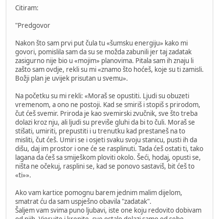
Citiram:
"Predgovor
Nakon što sam prvi put čula tu «šumsku energiju» kako mi
govori, pomislila sam da su se možda zabunili jer taj zadatak
zasigurno nije bio u «mojim» planovima. Pitala sam ih znaju li
zašto sam ovdje, rekli su mi «znamo što hoćeš, koje su ti zamisli.
Božji plan je uvijek prisutan u svemu».
Na početku su mi rekli: «Moraš se opustiti. Ljudi su obuzeti
vremenom, a ono ne postoji. Kad se smiriš i stopiš s prirodom,
čut ćeš svemir. Priroda je kao svemirski zvučnik, sve što treba
dolazi kroz nju, ali ljudi su previše gluhi da bi to čuli. Moraš se
stišati, umiriti, prepustiti i u trenutku kad prestaneš na to
misliti, čut ćeš. Umiri se i osjeti svaku svoju stanicu, pusti ih da
dišu, daj im prostor i one će se rasplinuti. Tada ćeš ostati ti, tako
lagana da ćeš sa smiješkom ploviti okolo. Šeći, hodaj, opusti se,
ništa ne očekuj, rasplini se, kad se ponovo sastaviš, bit ćeš to
«ti»».
Ako vam kartice pomognu barem jednim malim dijelom,
smatrat ću da sam uspješno obavila "zadatak".
Šaljem vam svima puno ljubavi, iste one koju redovito dobivam
od njih. Vjerujte i krenite, sve ostalo dolazi samo od sebe.