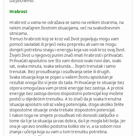
Da počnemo:
Hrabrost
Hrabrost u vama ne odražava se samo na velikim stvarima, na
nekim značajnim životnim situacijama, već na svakodnevnim
sitnicama.
Trenuci hrabrosti koji se kroz vaš život pojavljuju mogu vam
pomoći savladati ili prijeći neku prepreku ali vam ne mogu
donijeti potrebnu snagu i energiju koja vas vodi kroz ovaj život.
Živjeti život u njegovoj punini znači imati hrabrosti i prihvaćati.
Prihvaćati apsolutno sve što vam donosi svaki novi dan, svaki
sat, svaka minuta, svaka sekunda... živjeti trenutak i samo
trenutak. Bez prosuđivanja i osuđivanja sebe ili drugih.
Svaka situacija koja se pojavi u vašem životu apsolutan je
rezultat onoga što vi jeste do tada. Prihvaćanje te situacije bez
otpora omogućava vam protok energije bez zastoja. A protok
energije bez zastoja donosi stopostotni potencijal koji možete
postići u slijedećem trenutku. A to znači da je svaka trenutna
situacija apsolutni odraz vašeg potencijala, stoga ukoliko želite
stopostotne situacije onda trebate stopostotni potencijal.
I nakon toga ne smijete prosuđivati niti donositi zaključke o
tome da li je ta situacija za vas dobra, da li je mogla biti bolja. Jer
ona je upravo onoliko postotna koliko ste vi, a sa sobom nosi
znanja i učenja koja su vam u tom trenutku potrebna.