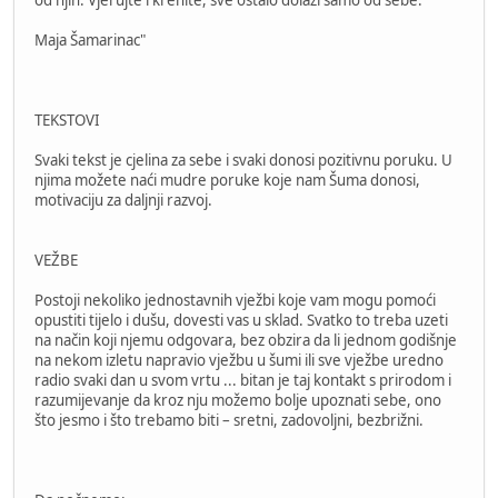
Maja Šamarinac"
TEKSTOVI
Svaki tekst je cjelina za sebe i svaki donosi pozitivnu poruku. U
njima možete naći mudre poruke koje nam Šuma donosi,
motivaciju za daljnji razvoj.
VEŽBE
Postoji nekoliko jednostavnih vježbi koje vam mogu pomoći
opustiti tijelo i dušu, dovesti vas u sklad. Svatko to treba uzeti
na način koji njemu odgovara, bez obzira da li jednom godišnje
na nekom izletu napravio vježbu u šumi ili sve vježbe uredno
radio svaki dan u svom vrtu ... bitan je taj kontakt s prirodom i
razumijevanje da kroz nju možemo bolje upoznati sebe, ono
što jesmo i što trebamo biti – sretni, zadovoljni, bezbrižni.