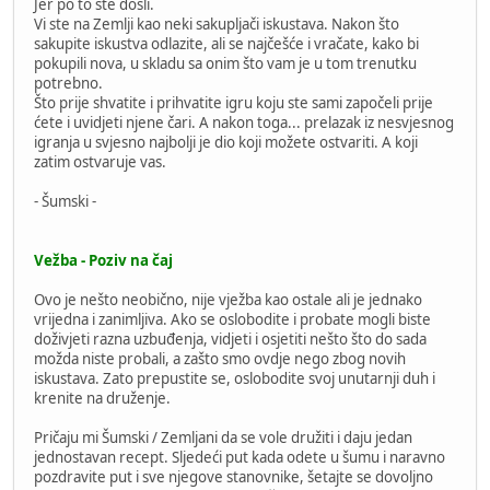
Jer po to ste došli.
Vi ste na Zemlji kao neki sakupljači iskustava. Nakon što
sakupite iskustva odlazite, ali se najčešće i vračate, kako bi
pokupili nova, u skladu sa onim što vam je u tom trenutku
potrebno.
Što prije shvatite i prihvatite igru koju ste sami započeli prije
ćete i uvidjeti njene čari. A nakon toga... prelazak iz nesvjesnog
igranja u svjesno najbolji je dio koji možete ostvariti. A koji
zatim ostvaruje vas.
- Šumski -
Vežba - Poziv na čaj
Ovo je nešto neobično, nije vježba kao ostale ali je jednako
vrijedna i zanimljiva. Ako se oslobodite i probate mogli biste
doživjeti razna uzbuđenja, vidjeti i osjetiti nešto što do sada
možda niste probali, a zašto smo ovdje nego zbog novih
iskustava. Zato prepustite se, oslobodite svoj unutarnji duh i
krenite na druženje.
Pričaju mi Šumski / Zemljani da se vole družiti i daju jedan
jednostavan recept. Sljedeći put kada odete u šumu i naravno
pozdravite put i sve njegove stanovnike, šetajte se dovoljno