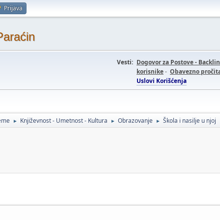
Prijava
Paraćin
Vesti:
Dogovor za Postove - Backli
korisnike
-
Obavezno pročita
Uslovi Korišćenja
teme
Književnost - Umetnost - Kultura
Obrazovanje
Škola i nasilje u njoj
►
►
►