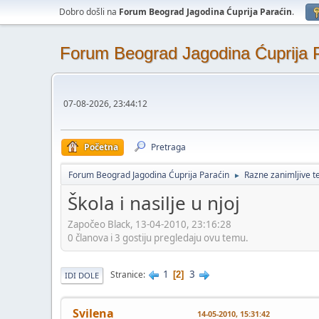
Dobro došli na
Forum Beograd Jagodina Ćuprija Paraćin
.
Forum Beograd Jagodina Ćuprija 
07-08-2026, 23:44:12
Početna
Pretraga
Forum Beograd Jagodina Ćuprija Paraćin
Razne zanimljive 
►
Škola i nasilje u njoj
Započeo Black, 13-04-2010, 23:16:28
0 članova i 3 gostiju pregledaju ovu temu.
1
3
Stranice
2
IDI DOLE
Svilena
14-05-2010, 15:31:42