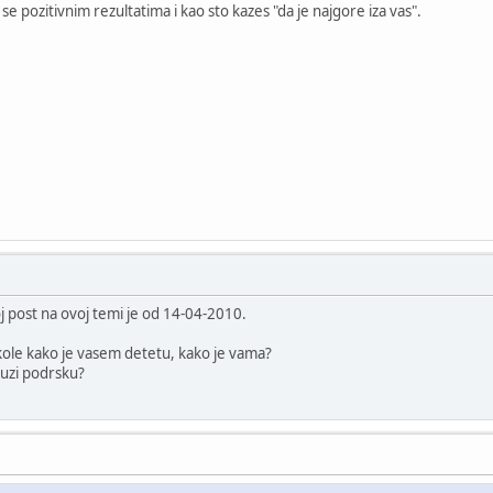
 pozitivnim rezultatima i kao sto kazes "da je najgore iza vas".
oj post na ovoj temi je od 14-04-2010.
skole kako je vasem detetu, kako je vama?
ruzi podrsku?