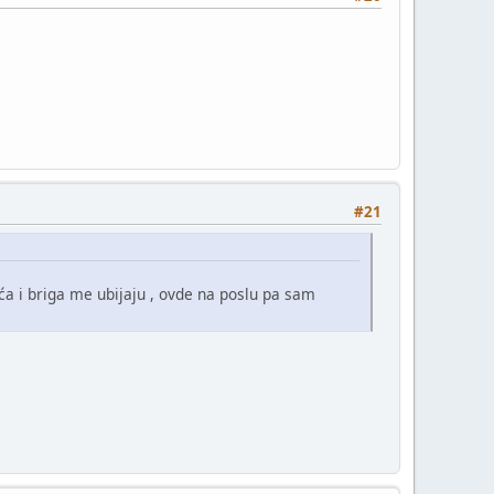
#21
ća i briga me ubijaju , ovde na poslu pa sam