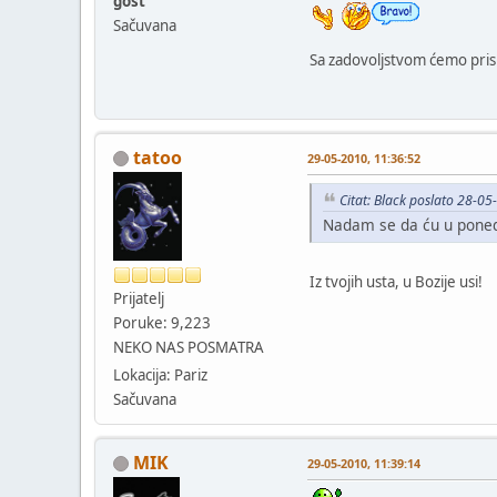
gost
Sačuvana
Sa zadovoljstvom ćemo pris
tatoo
29-05-2010, 11:36:52
Citat: Black poslato 28-0
Nadam se da ću u ponedel
Iz tvojih usta, u Bozije usi!
Prijatelj
Poruke: 9,223
NEKO NAS POSMATRA
Lokacija: Pariz
Sačuvana
MIK
29-05-2010, 11:39:14