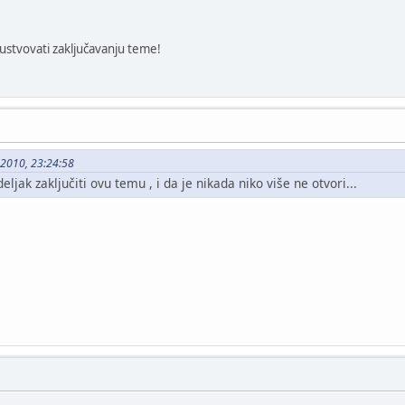
ustvovati zaključavanju teme!
5-2010, 23:24:58
jak zaključiti ovu temu , i da je nikada niko više ne otvori...