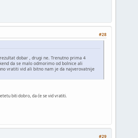
#28
n rezultat dobar , drugi ne. Trenutno prima 4
 vikend da se malo odmorimo od bolnice ali
no vratiti vid ali bitno nam je da najverovatnije
etu biti dobro, da će se vid vratiti.
#29