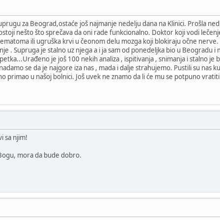
uprugu za Beograd,ostaće još najmanje nedelju dana na Klinici. Prošla nedelj
 postoji nešto što sprečava da oni rade funkcionalno. Doktor koji vodi lečen
matoma ili ugruška krvi u čeonom delu mozga koji blokiraju očne nerve. I
e . Supruga je stalno uz njega a i ja sam od ponedeljka bio u Beogradu i m
ka...Urađeno je još 100 nekih analiza , ispitivanja , snimanja i stalno je bi
nadamo se da je najgore iza nas , mada i dalje strahujemo. Pustili su nas 
vno primao u našoj bolnici. Još uvek ne znamo da li će mu se potpuno vratiti 
vi sa njim!
 Bogu, mora da bude dobro.