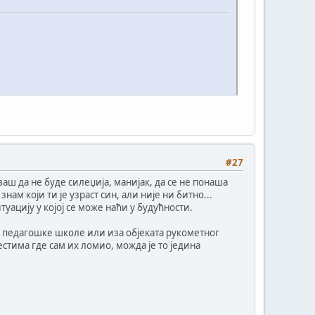
#27
ваш да не буде силеџија, манијак, да се не понаша
нам који ти је узраст син, али није ни битно...
уацију у којој се може наћи у будућности.
аре педагошке школе или иза објеката рукометног
естима где сам их ломио, можда је то једина