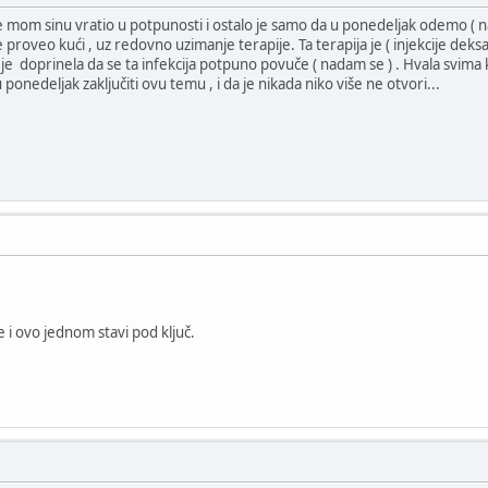
e mom sinu vratio u potpunosti i ostalo je samo da u ponedeljak odemo (
n je proveo kući , uz redovno uzimanje terapije. Ta terapija je ( injekcije 
) je doprinela da se ta infekcija potpuno povuče ( nadam se ) . Hvala svim
nedeljak zaključiti ovu temu , i da je nikada niko više ne otvori...
 i ovo jednom stavi pod ključ.