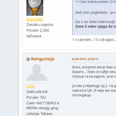
Citat: Svilena poslato 23-
Sad sam pogledala - prvi
Da li se neko interesuje
Zvezda u usponu
Zove li neko njega da 
Poruke: 2,366
Sačuvana
1 x razredni , 15 x drugovi..
Kengurinjo
23-05-2010, 22:03:12
Блек, искрено ми је жао ш
бахато... Увек се нађе нек
Упиши га на карате, или н
Ја сам у периоду од 2. п
савеза и ЦК. И није ме жа
Stalni učesnik
последица.
Poruke: 762
Само ЧИСТ ОБРАЗ и
МЕРАК немају цену.
Lokacija: Табане,