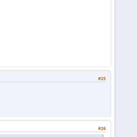
#25
#26