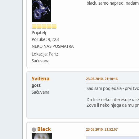
black, samo napred, nadam se
Prijatelj
Poruke: 9,223
NEKO NAS POSMATRA
Lokacija: Pariz
Sačuvana
Svilena
23-05-2010, 21:10:16
gost
Sad sam pogledala - prvi tv
Sačuvana
Da li se neko interesuje iz 
Zove li neko njega da mu p
Black
23-05-2010, 21:52:07