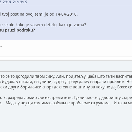
05-2010, 21:10:16
 tvoj post na ovoj temi je od 14-04-2010.
 iz skole kako je vasem detetu, kako je vama?
mu pruzi podrsku?
..
то се то догодили твом сину. Али, пријатељу, џаба што га ти васпита
а будала у школи, на улици, сутра у граду да му направи проблем. Не з
еки други борилачки спорт да стекне вештину за неку не дај Боже сит
а до 7. разреда ломио све екстремитете. Тукли смо се у дворишту ст
о... Мада, у војсци сам имао озбиљне проблеме са рукама... И то на м