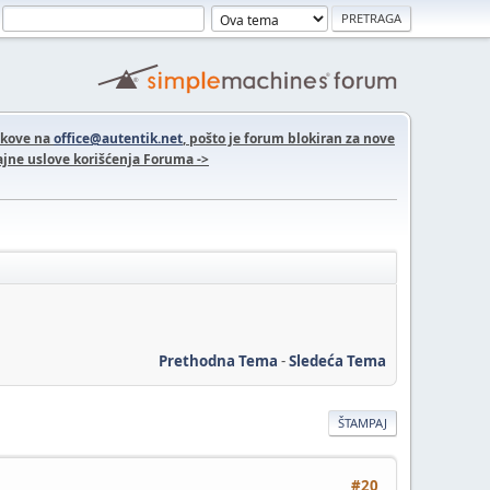
nkove na
office@autentik.net
, pošto je forum blokiran za nove
jne uslove korišćenja Foruma ->
Prethodna Tema
-
Sledeća Tema
ŠTAMPAJ
#20