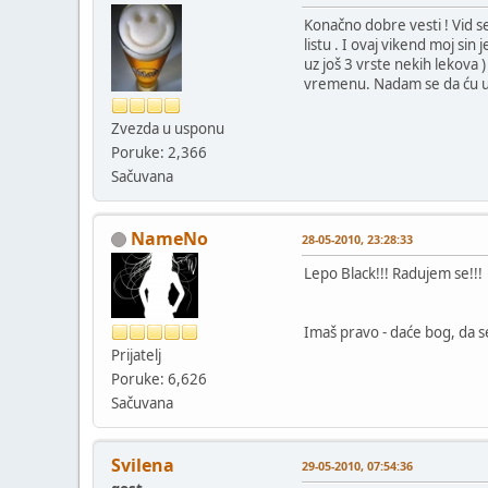
Konačno dobre vesti ! Vid s
listu . I ovaj vikend moj si
uz još 3 vrste nekih lekova 
vremenu. Nadam se da ću u po
Zvezda u usponu
Poruke: 2,366
Sačuvana
NameNo
28-05-2010, 23:28:33
Lepo Black!!! Radujem se!!!
Imaš pravo - daće bog, da se
Prijatelj
Poruke: 6,626
Sačuvana
Svilena
29-05-2010, 07:54:36