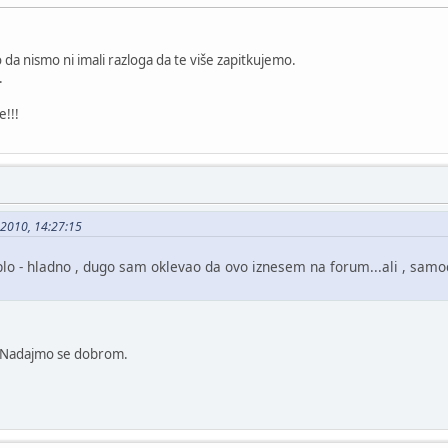
 da nismo ni imali razloga da te više zapitkujemo.
.
e!!!
5-2010, 14:27:15
oplo - hladno , dugo sam oklevao da ovo iznesem na forum...ali , samo
o. Nadajmo se dobrom.