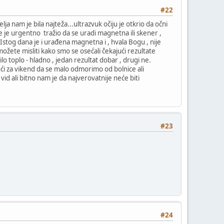
#22
a nam je bila najteža...ultrazvuk očiju je otkrio da očni
je je urgentno tražio da se uradi magnetna ili skener ,
stog dana je i urađena magnetna i , hvala Bogu , nije
ožete misliti kako smo se osećali čekajući rezultate
lo toplo - hladno , jedan rezultat dobar , drugi ne.
kući za vikend da se malo odmorimo od bolnice ali
vid ali bitno nam je da najverovatnije neće biti
#23
#24