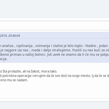
5-2010, 20:46:04
analiza , ispitivanja , snimanja i stalno je bilo toplo - hladno , jeda
je najgore iza nas , mada i dalje strahujemo. Pustili su nas kući za
redovno primao u našoj bolnici. Još uvek ne znamo da li će mu se potpu
cija.
šta prolazite, ali na žalost, mora tako.
i potrebna operacija i verujem da će sve doći na svoje mesto, tj da će se det
kreno mu se nadam.