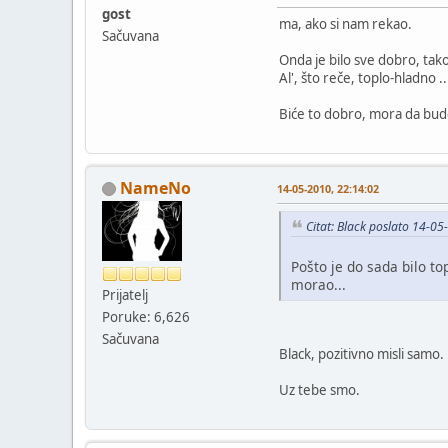
gost
ma, ako si nam rekao.
Sačuvana
Onda je bilo sve dobro, tako
Al', što reče, toplo-hladno ..
Biće to dobro, mora da bud
NameNo
14-05-2010, 22:14:02
Citat: Black poslato 14-0
Pošto je do sada bilo t
morao...
Prijatelj
Poruke: 6,626
Sačuvana
Black, pozitivno misli sam
Uz tebe smo.