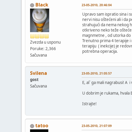
Black
23-05-2010, 20:46:04
Upravo sam ispratio sina i s
nervi nisu oštećeni ali i da
strahujući da nema nekog he
otkriveno neko teže oštećenj
magnmetne , od utorka do pet
Trenutno prima 4 terapije i 
Zvezda u usponu
terapiju ( inekcije) je redo
Poruke: 2,366
potrebna operacija.
Sačuvana
Svilena
23-05-2010, 21:05:57
gost
E, al` ga mali nagrabusi! A i 
Sačuvana
U dobrim je rukama, hvala
Istrajte!
tatoo
23-05-2010, 21:07:09