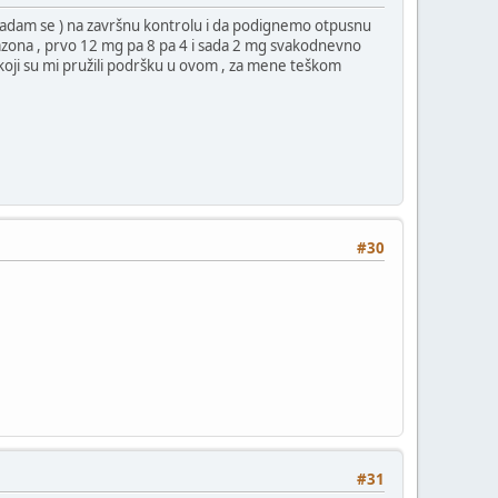
 nadam se ) na završnu kontrolu i da podignemo otpusnu
deksazona , prvo 12 mg pa 8 pa 4 i sada 2 mg svakodnevno
a koji su mi pružili podršku u ovom , za mene teškom
#30
#31