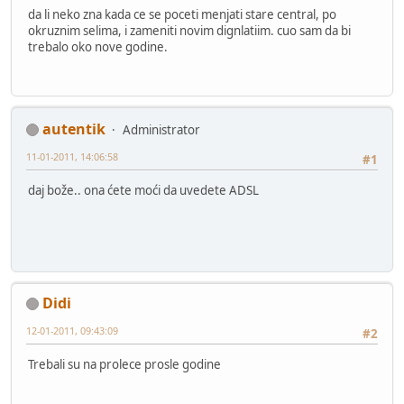
da li neko zna kada ce se poceti menjati stare central, po
okruznim selima, i zameniti novim dignlatiim. cuo sam da bi
trebalo oko nove godine.
autentik
Administrator
11-01-2011, 14:06:58
#1
daj bože.. ona ćete moći da uvedete ADSL
Didi
12-01-2011, 09:43:09
#2
Trebali su na prolece prosle godine