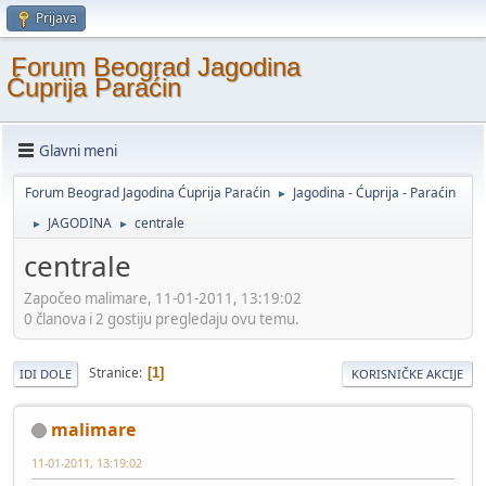
Prijava
Forum Beograd Jagodina
Ćuprija Paraćin
Glavni meni
Forum Beograd Jagodina Ćuprija Paraćin
Jagodina - Ćuprija - Paraćin
►
JAGODINA
centrale
►
►
centrale
Započeo malimare, 11-01-2011, 13:19:02
0 članova i 2 gostiju pregledaju ovu temu.
Stranice
1
IDI DOLE
KORISNIČKE AKCIJE
malimare
11-01-2011, 13:19:02