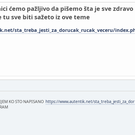
ici ćemo pažljivo da pišemo šta je sve zdravo 
 tu sve biti sažeto iz ove teme
k.net/sta_treba_jesti_za_dorucak_rucak_veceru/index.p
 PIJEM KO STO NAPISANO
https://www.autentik.net/sta_treba_jesti_za_d
ERAM