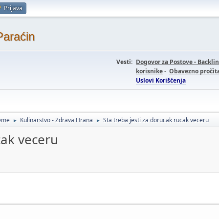
Prijava
Paraćin
Vesti:
Dogovor za Postove - Backli
korisnike
-
Obavezno pročita
Uslovi Korišćenja
teme
Kulinarstvo - Zdrava Hrana
Sta treba jesti za dorucak rucak veceru
►
►
cak veceru