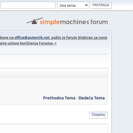
nkove na
office@autentik.net
, pošto je forum blokiran za nove
jne uslove korišćenja Foruma ->
Prethodna Tema
-
Sledeća Tema
ŠTAMPAJ