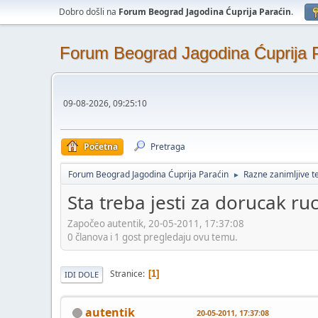
Dobro došli na
Forum Beograd Jagodina Ćuprija Paraćin
.
Forum Beograd Jagodina Ćuprija 
09-08-2026, 09:25:10
Početna
Pretraga
Forum Beograd Jagodina Ćuprija Paraćin
Razne zanimljive 
►
Sta treba jesti za dorucak ru
Započeo autentik, 20-05-2011, 17:37:08
0 članova i 1 gost pregledaju ovu temu.
Stranice
1
IDI DOLE
autentik
20-05-2011, 17:37:08