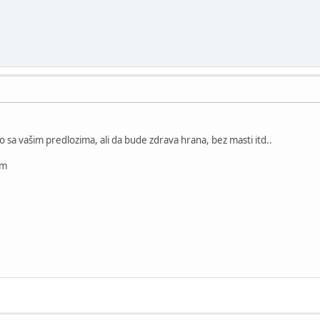
 sa vašim predlozima, ali da bude zdrava hrana, bez masti itd..
im