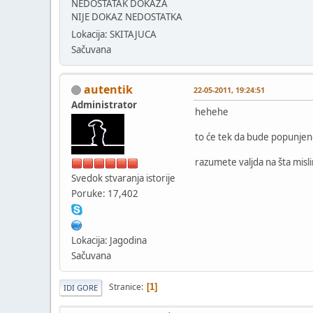
NEDOSTATAK DOKAZA
NIJE DOKAZ NEDOSTATKA
Lokacija: SKITAJUCA
Sačuvana
autentik
22-05-2011, 19:24:51
Administrator
hehehe
to će tek da bude popunjeno
razumete valjda na šta misl
Svedok stvaranja istorije
Poruke: 17,402
Lokacija: Jagodina
Sačuvana
Stranice
1
IDI GORE