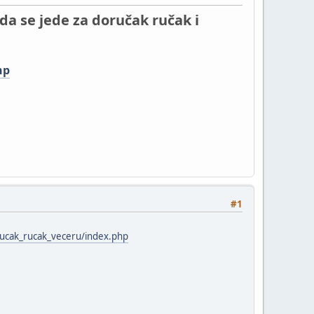
da se jede za doručak ručak i
hp
#1
orucak_rucak_veceru/index.php