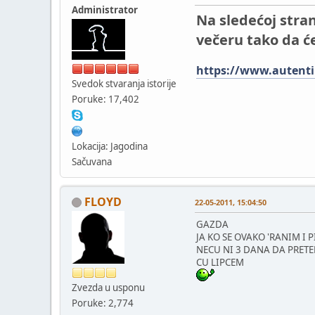
Administrator
Na sledećoj stran
večeru tako da će
https://www.autenti
Svedok stvaranja istorije
Poruke: 17,402
Lokacija: Jagodina
Sačuvana
FLOYD
22-05-2011, 15:04:50
GAZDA
JA KO SE OVAKO 'RANIM I
NECU NI 3 DANA DA PRET
CU LIPCEM
Zvezda u usponu
Poruke: 2,774