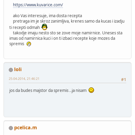
https://www.kuvarice.com/
ako Vas interesuje, ima dosta recepta
pretraga im je skroz zanimljiva, krenes samo da kucas i izadju
ti recepti odmah
takodje imaju nesto sto se zove moje namirnice. Uneses sta
imas od namirnica kuci i on ti izbaci recepte koje mozes da
spremis
loli
25-04-2014, 21:46:21
#1
jos da budes majstor da spremis ..ja nisam
pcelica.m