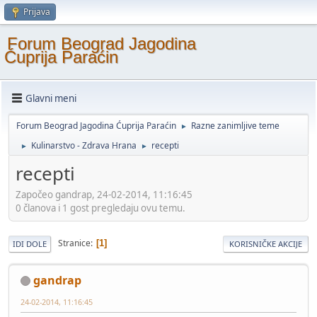
Prijava
Forum Beograd Jagodina
Ćuprija Paraćin
Glavni meni
Forum Beograd Jagodina Ćuprija Paraćin
Razne zanimljive teme
►
Kulinarstvo - Zdrava Hrana
recepti
►
►
recepti
Započeo gandrap, 24-02-2014, 11:16:45
0 članova i 1 gost pregledaju ovu temu.
Stranice
1
IDI DOLE
KORISNIČKE AKCIJE
gandrap
24-02-2014, 11:16:45