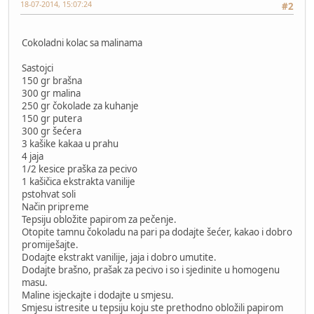
18-07-2014, 15:07:24
#2
Cokoladni kolac sa malinama
Sastojci
150 gr brašna
300 gr malina
250 gr čokolade za kuhanje
150 gr putera
300 gr šećera
3 kašike kakaa u prahu
4 jaja
1/2 kesice praška za pecivo
1 kašičica ekstrakta vanilije
pstohvat soli
Način pripreme
Tepsiju obložite papirom za pečenje.
Otopite tamnu čokoladu na pari pa dodajte šećer, kakao i dobro
promiješajte.
Dodajte ekstrakt vanilije, jaja i dobro umutite.
Dodajte brašno, prašak za pecivo i so i sjedinite u homogenu
masu.
Maline isjeckajte i dodajte u smjesu.
Smjesu istresite u tepsiju koju ste prethodno obložili papirom