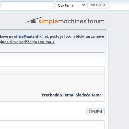
nkove na
office@autentik.net
, pošto je forum blokiran za nove
jne uslove korišćenja Foruma ->
Prethodna Tema
-
Sledeća Tema
ŠTAMPAJ