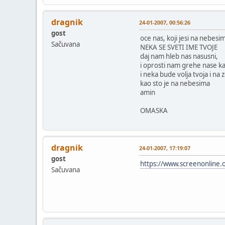
dragnik
24-01-2007, 00:56:26
gost
oce nas, koji jesi na nebesi
Sačuvana
NEKA SE SVETI IME TVOJE
daj nam hleb nas nasusni,
i oprosti nam grehe nase k
i neka bude volja tvoja i na z
kao sto je na nebesima
amin
OMASKA
dragnik
24-01-2007, 17:19:07
gost
https://www.screenonline.
Sačuvana