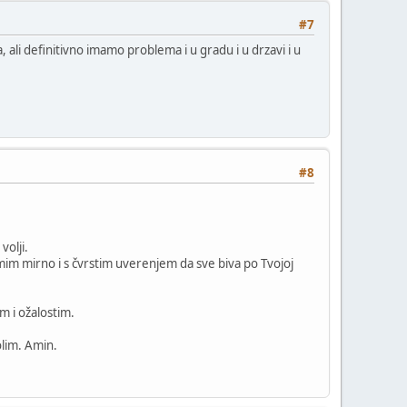
#7
, ali definitivno imamo problema i u gradu i u drzavi i u
#8
olji.
im mirno i s čvrstim uverenjem da sve biva po Tvojoj
m i ožalostim.
lim. Amin.