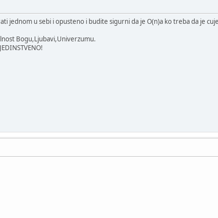
i jednom u sebi i opusteno i budite sigurni da je O(n)a ko treba da je cuje c
valnost Bogu,Ljubavi,Univerzumu.
O,JEDINSTVENO!