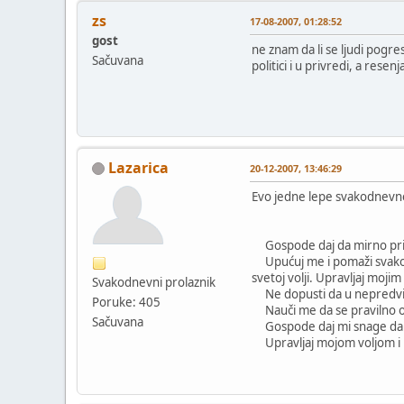
zs
17-08-2007, 01:28:52
gost
ne znam da li se ljudi pogres
Sačuvana
politici i u privredi, a resen
Lazarica
20-12-2007, 13:46:29
Evo jedne lepe svakodnevn
Gospode daj da mirno primi
Upućuj me i pomaži svakoga
svetoj volji. Upravljaj mojim
Svakodnevni prolaznik
Ne dopusti da u nepredviđ
Poruke: 405
Nauči me da se pravilno odn
Sačuvana
Gospode daj mi snage da p
Upravljaj mojom voljom i n