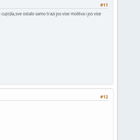
#11
u(o)la,sve ostalo samo trazi jos vise molitva i jos vise
#12