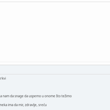
rkvi
eka nam da snage da uspemo u onome što težimo
neka ima da mir, zdravlje, sreću