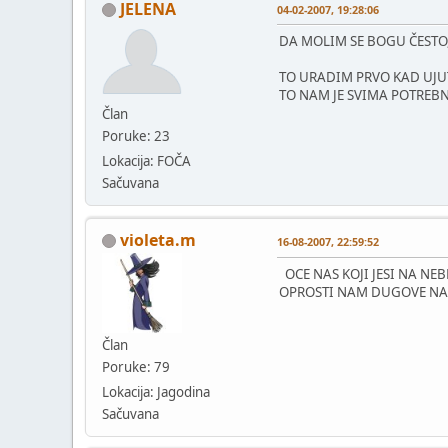
JELENA
04-02-2007, 19:28:06
DA MOLIM SE BOGU ČEST
TO URADIM PRVO KAD UJ
TO NAM JE SVIMA POTREB
Član
Poruke: 23
Lokacija: FOČA
Sačuvana
violeta.m
16-08-2007, 22:59:52
OCE NAS KOJI JESI NA NE
OPROSTI NAM DUGOVE NAS
Član
Poruke: 79
Lokacija: Jagodina
Sačuvana