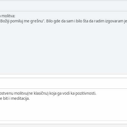
 molitva:
ožiji pomiluj me grešnu". Bilo gde da sam i bilo šta da radim izgovaram je
stvenu molitvu(ne klasičnu) koja ga vodi ka pozitivnosti.
 biti i meditacija.