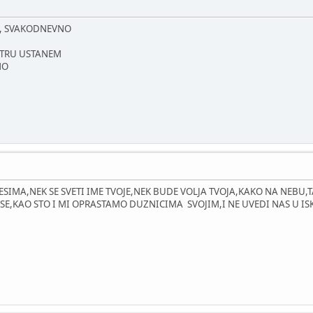
O, SVAKODNEVNO
UTRU USTANEM
NO
BESIMA,NEK SE SVETI IME TVOJE,NEK BUDE VOLJA TVOJA,KAKO NA NEBU,
E,KAO STO I MI OPRASTAMO DUZNICIMA SVOJIM,I NE UVEDI NAS U IS