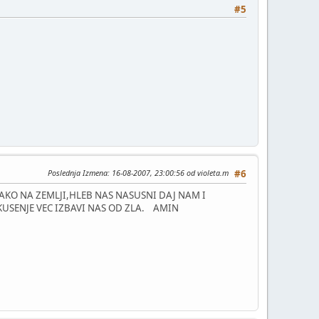
#5
Poslednja Izmena
: 16-08-2007, 23:00:56 od violeta.m
#6
TAKO NA ZEMLJI,HLEB NAS NASUSNI DAJ NAM I
KUSENJE VEC IZBAVI NAS OD ZLA. AMIN