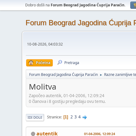
Dobro došli na
Forum Beograd Jagodina Ćuprija Paraćin
.
Forum Beograd Jagodina Ćuprija 
10-08-2026, 04:03:32
Početna
Pretraga
Forum Beograd Jagodina Ćuprija Paraćin
Razne zanimljive 
►
Molitva
Započeo autentik, 01-04-2006, 12:09:24
0 članova i 8 gostiju pregledaju ovu temu.
2
3
4
Stranice
1
IDI DOLE
autentik
01-04-2006, 12:09:24