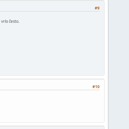
#9
 vrlo često.
#10