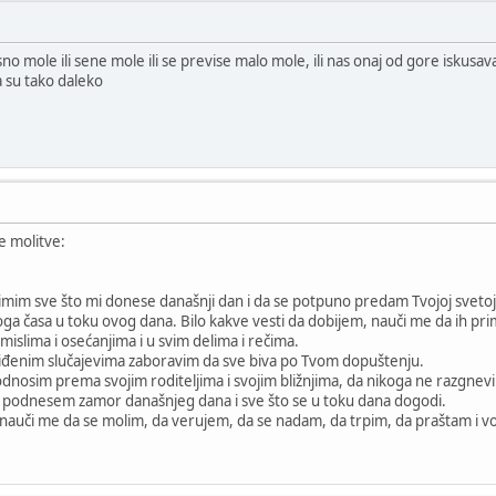
no mole ili sene mole ili se previse malo mole, ili nas onaj od gore iskusava
ja su tako daleko
e molitve:
m sve što mi donese današnji dan i da se potpuno predam Tvojoj svetoj v
 časa u toku ovog dana. Bilo kakve vesti da dobijem, nauči me da ih prim
 mislima i osećanjima i u svim delima i rečima.
enim slučajevima zaboravim da sve biva po Tvom dopuštenju.
osim prema svojim roditeljima i svojim bližnjima, da nikoga ne razgnevi
odnesem zamor današnjeg dana i sve što se u toku dana dogodi.
auči me da se molim, da verujem, da se nadam, da trpim, da praštam i vo