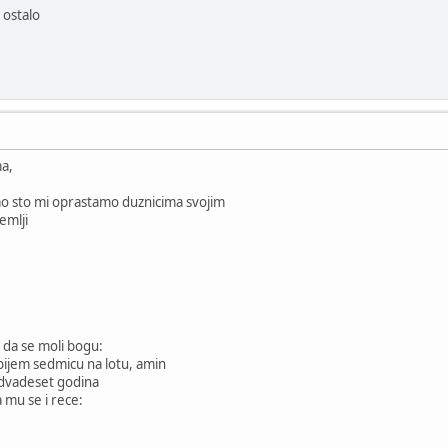
 ostalo
ma,
ao sto mi oprastamo duznicima svojim
emlji
u da se moli bogu:
obijem sedmicu na lotu, amin
 dvadeset godina
 mu se i rece: