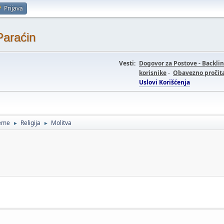
Prijava
Paraćin
Vesti:
Dogovor za Postove - Backli
korisnike
-
Obavezno pročita
Uslovi Korišćenja
teme
Religija
Molitva
►
►