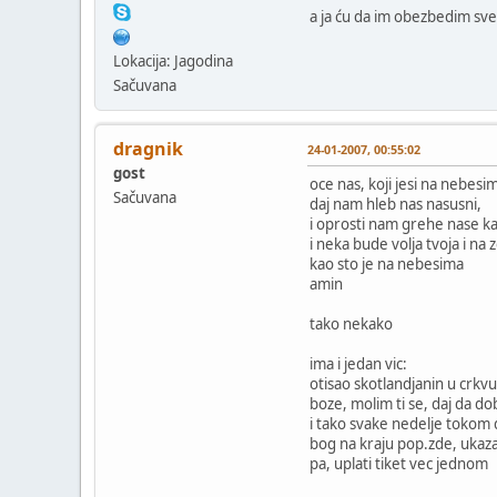
a ja ću da im obezbedim sve
Lokacija: Jagodina
Sačuvana
dragnik
24-01-2007, 00:55:02
gost
oce nas, koji jesi na nebesi
Sačuvana
daj nam hleb nas nasusni,
i oprosti nam grehe nase k
i neka bude volja tvoja i na z
kao sto je na nebesima
amin
tako nekako
ima i jedan vic:
otisao skotlandjanin u crkv
boze, molim ti se, daj da d
i tako svake nedelje tokom
bog na kraju pop.zde, ukaza
pa, uplati tiket vec jednom