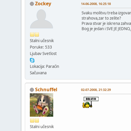
Zockey
14-06-2008, 16:25:18
Svaku molitvu treba izgovarat
strahova,zar to zelite?
Prava stvar je iskrena zah
Bog je jedan i SVE JE JEDN
Stalni učesnik
Poruke: 533
Ljubav Svetlost
Lokacija: Paraćin
Sačuvana
Schnuffel
02-07-2008, 21:32:29
Stalni učesnik