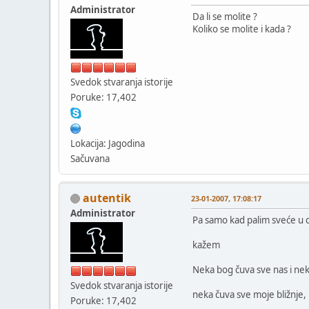
Administrator
Da li se molite ?
Koliko se molite i kada ?
Svedok stvaranja istorije
Poruke: 17,402
Lokacija: Jagodina
Sačuvana
autentik
23-01-2007, 17:08:17
Administrator
Pa samo kad palim sveće u c
kažem
Neka bog čuva sve nas i n
Svedok stvaranja istorije
neka čuva sve moje bližnje, 
Poruke: 17,402