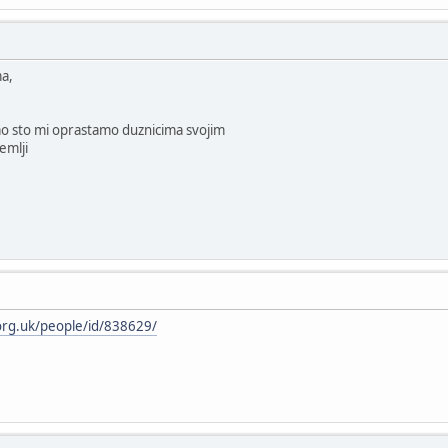
ma,
ao sto mi oprastamo duznicima svojim
emlji
org.uk/people/id/838629/