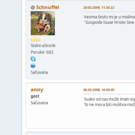
Schnuffel
20-03-2008, 11:56:22
Veoma često mi je u mislima
"Gospode Isuse Hriste Sine B
Stalni učesnik
Poruke: 682
Sačuvana
anny
06-05-2008, 16:04:40
gost
Svako od nas može imati sop
Sačuvana
To ne mora biti molitva-može