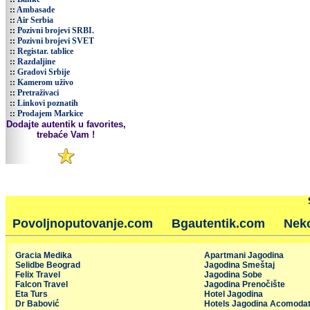
::
Ambasade
::
Air Serbia
::
Pozivni brojevi SRBI.
::
Pozivni brojevi SVET
::
Registar. tablice
::
Razdaljine
::
Gradovi Srbije
::
Kamerom uživo
::
Pretraživaci
::
Linkovi poznatih
::
Prodajem Markice
Dodajte autentik u favorites,
trebaće Vam !
Povoljnoputovanje.com
Bgautentik.com
Nek
Gracia Medika
Apartmani Jagodina
Selidbe Beograd
Jagodina Smeštaj
Felix Travel
Jagodina Sobe
Falcon Travel
Jagodina Prenočište
Eta Turs
Hotel Jagodina
Dr Babović
Hotels Jagodina Acomodat