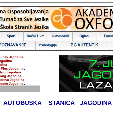
Sport
Noćni život
Automobili
Oglasi
Foru
POZNAVANJE
BG AUTENTIK
Psihologija
jubav Jagodina
agodina
dina
 Plus Jagodina
Halo Jagodina
ong Jagodina
orava Jagodina
more Jagodina
AUTOBUSKA STANICA JAGODINA