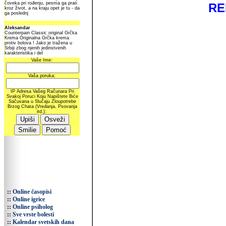
RE
::
Online časopisi
::
Online igrice
::
Online psiholog
::
Sve vrste bolesti
::
Kalendar svetskih dana