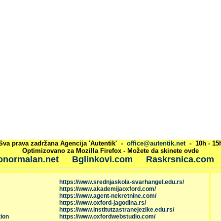
Sva prava zadržana Agencija 'Autentik' -
office@autentik.net
- 10h - 15
Optimizovano za Mozilla Firefox - Možete da skinete ovde
onormalan.net
Bglinkovi.com
Raskrsnica.com
https://www.srednjaskola-svarhangel.edu.rs/
https://www.akademijaoxford.com/
https://www.agent-nekretnine.com/
https://www.oxford-jagodina.rs/
https://www.institutzastranejezike.edu.rs/
ion
https://www.oxfordwebstudio.com/