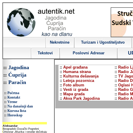
Nekretnine
Turizam i Ugostiteljstvo
U
Tekstovi
Poslovni Adresar
::
Jagodina
::
Apel građana
::
Radio L
::
Humana strana
::
Radio J
::
Ćuprija
::
Kulturna dešavanja
::
TV Jago
::
Letnja pozornica
::
Radio D
::
Paraćin
::
Foto album
::
Oglasi 
::
Vesti iz grada
::
Radio G
::
Početna
::
Mapa grada
::
Radio M
::
Kontakt
::
Akva Park Jagodina
::
Radio A
::
Vreme
::
Na današnji dan
::
Kursna lista
::
Horoskop