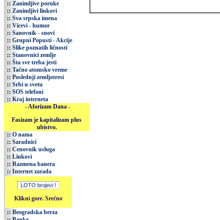
::
Zanimljive poruke
::
Zanimljivi linkovi
::
Sva srpska imena
::
Vicevi - humor
::
Sanovnik - snovi
::
Grupni Popusti - Akcije
::
Slike poznatih ličnosti
::
Stanovnici zemlje
::
Šta sve treba jesti
::
Tačno atomsko vreme
::
Poslednji zemljotresi
::
Srbi u svetu
::
SOS telefoni
::
Kraj interneta
- Aforizam Dana -
Fasizam je kapitalizam plus
ubistvo.
::
O nama
::
Saradnici
::
Cenovnik usluga
::
Linkovi
::
Razmena banera
::
Internet zarada
Klikni gore. Srećno
::
Beogradska berza
::
Banke