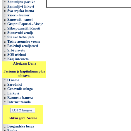
::
Zanimljive poruke
::
Zanimljivi linkovi
::
Sva srpska imena
::
Vicevi - humor
::
Sanovnik - snovi
::
Grupni Popusti - Akcije
::
Slike poznatih ličnosti
::
Stanovnici zemlje
::
Šta sve treba jesti
::
Tačno atomsko vreme
::
Poslednji zemljotresi
::
Srbi u svetu
::
SOS telefoni
::
Kraj interneta
- Aforizam Dana -
Fasizam je kapitalizam plus
ubistvo.
::
O nama
::
Saradnici
::
Cenovnik usluga
::
Linkovi
::
Razmena banera
::
Internet zarada
Klikni gore. Srećno
::
Beogradska berza
::
Banke