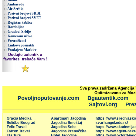
::
Ambasade
::
Air Serbia
::
Pozivni brojevi SRBI.
::
Pozivni brojevi SVET
::
Registar. tablice
::
Razdaljine
::
Gradovi Srbije
::
Kamerom uživo
::
Pretraživaci
::
Linkovi poznatih
::
Prodajem Markice
Dodajte autentik u
favorites, trebaće Vam !
Sva prava zadržana Agencija 
Optimizovano za Mozil
Povoljnoputovanje.com
Bgautentik.com
Sajtovi.org
Prez
Gracia Medika
Apartmani Jagodina
https://www.srednjasko
Selidbe Beograd
Jagodina Smeštaj
svarhangel.edu.rs/
Felix Travel
Jagodina Sobe
https://www.akademija
Falcon Travel
Jagodina Prenočište
https://www.agent-nekr
Eta Turs
Hotel Jagodina
https://www.oxford-jago