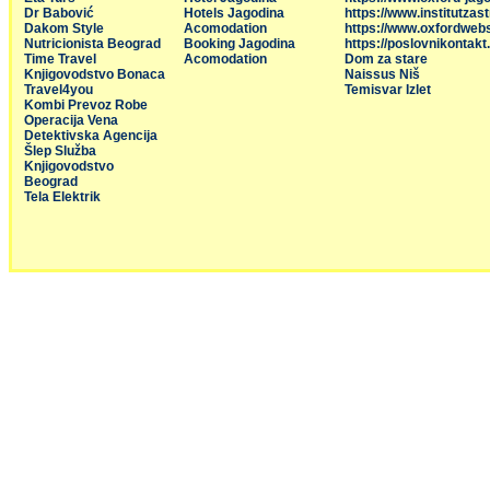
Dr Babović
Hotels Jagodina
https://www.institutzas
Dakom Style
Acomodation
https://www.oxfordweb
Nutricionista Beograd
Booking Jagodina
https://poslovnikontakt
Time Travel
Acomodation
Dom za stare
Knjigovodstvo Bonaca
Naissus Niš
Travel4you
Temisvar Izlet
Kombi Prevoz Robe
Operacija Vena
Detektivska Agencija
Šlep Služba
Knjigovodstvo
Beograd
Tela Elektrik