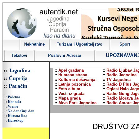
Nekretnine
Turizam i Ugostiteljstvo
Sport
UPOZNAVAN
Tekstovi
Poslovni Adresar
::
Jagodina
::
Apel građana
::
Radio Ljubav Ja
::
Humana strana
::
Radio Jagodina
::
Ćuprija
::
Kulturna dešavanja
::
TV Jagodina
::
Letnja pozornica
::
Radio D Plus Ja
::
Paraćin
::
Foto album
::
Oglasi Halo Jag
::
Vesti iz grada
::
Radio Gong Jag
::
Početna
::
Mapa grada
::
Radio Morava Ja
::
Kontakt
::
Akva Park Jagodina
::
Radio Amore Ja
::
Vreme
::
Na današnji dan
::
Kursna lista
::
Horoskop
DRUŠTVO ZA