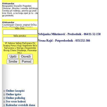
Srbijanka Milutinović - Predsednik - 064/11-52-158
Vesna Rajić - Potpredsednik - 035/232-366
::
Online časopisi
::
Online igrice
::
Online psiholog
::
Sve vrste bolesti
::
Kalendar svetskih dana