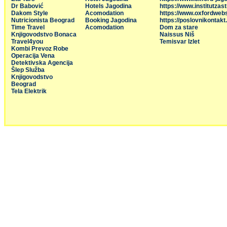
Dr Babović
Hotels Jagodina
https://www.institutzas
Dakom Style
Acomodation
https://www.oxfordweb
Nutricionista Beograd
Booking Jagodina
https://poslovnikontakt
Time Travel
Acomodation
Dom za stare
Knjigovodstvo Bonaca
Naissus Niš
Travel4you
Temisvar Izlet
Kombi Prevoz Robe
Operacija Vena
Detektivska Agencija
Šlep Služba
Knjigovodstvo
Beograd
Tela Elektrik