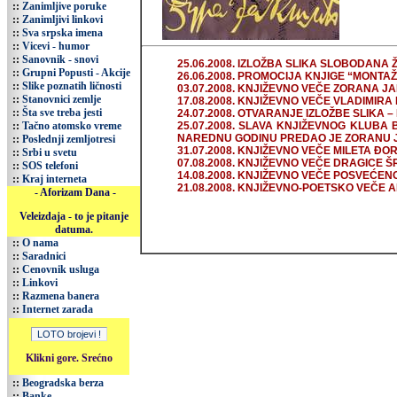
::
Zanimljive poruke
::
Zanimljivi linkovi
::
Sva srpska imena
::
Vicevi - humor
::
Sanovnik - snovi
25.06.2008. IZLOŽBA SLIKA SLOBODANA 
::
Grupni Popusti - Akcije
26.06.2008. PROMOCIJA KNJIGE “MONTAŽ
::
Slike poznatih ličnosti
03.07.2008. KNJIŽEVNO VEČE ZORANA J
::
Stanovnici zemlje
17.08.2008. KNJIŽEVNO VEČE VLADIMIRA
::
Šta sve treba jesti
24.07.2008. OTVARANJE IZLOŽBE SLIKA 
::
Tačno atomsko vreme
25.07.2008. SLAVA KNJIŽEVNOG KLUBA
NAREDNU GODINU PREDAO JE ZORANU 
::
Poslednji zemljotresi
31.07.2008. KNJIŽEVNO VEČE MILETA ĐO
::
Srbi u svetu
07.08.2008. KNJIŽEVNO VEČE DRAGICE 
::
SOS telefoni
14.08.2008. KNJIŽEVNO VEČE POSVEĆEN
::
Kraj interneta
21.08.2008. KNJIŽEVNO-POETSKO VEČE
- Aforizam Dana -
Veleizdaja - to je pitanje
datuma.
::
O nama
::
Saradnici
::
Cenovnik usluga
::
Linkovi
::
Razmena banera
::
Internet zarada
Klikni gore. Srećno
::
Beogradska berza
::
Banke