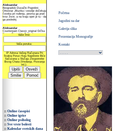
Početna
Jagodini na dar
Galerija slika
Prezentacija Monografije
Kontakt
::
Online časopisi
::
Online igrice
::
Online psiholog
::
Sve vrste bolesti
::
Kalendar svetskih dana