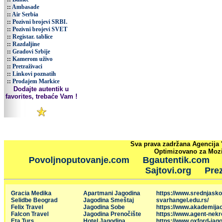
::
Ambasade
::
Air Serbia
::
Pozivni brojevi SRBI.
::
Pozivni brojevi SVET
::
Registar. tablice
::
Razdaljine
::
Gradovi Srbije
::
Kamerom uživo
::
Pretraživaci
::
Linkovi poznatih
::
Prodajem Markice
Dodajte autentik u
favorites, trebaće Vam !
Sva prava zadržana Agencija 
Optimizovano za Mozil
Povoljnoputovanje.com
Bgautentik.com
Sajtovi.org
Prez
Gracia Medika
Apartmani Jagodina
https://www.srednjasko
Selidbe Beograd
Jagodina Smeštaj
svarhangel.edu.rs/
Felix Travel
Jagodina Sobe
https://www.akademija
Falcon Travel
Jagodina Prenočište
https://www.agent-nekr
Eta Turs
Hotel Jagodina
https://www.oxford-jago