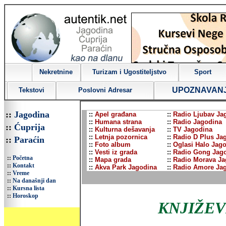
Nekretnine
Turizam i Ugostiteljstvo
Sport
UPOZNAVAN
Tekstovi
Poslovni Adresar
::
Jagodina
::
Apel građana
::
Radio Ljubav Ja
::
Humana strana
::
Radio Jagodina
::
Ćuprija
::
Kulturna dešavanja
::
TV Jagodina
::
Letnja pozornica
::
Radio D Plus Ja
::
Paraćin
::
Foto album
::
Oglasi Halo Jag
::
Vesti iz grada
::
Radio Gong Jag
::
Početna
::
Mapa grada
::
Radio Morava Ja
::
Kontakt
::
Akva Park Jagodina
::
Radio Amore Ja
::
Vreme
::
Na današnji dan
::
Kursna lista
::
Horoskop
KNJIŽE