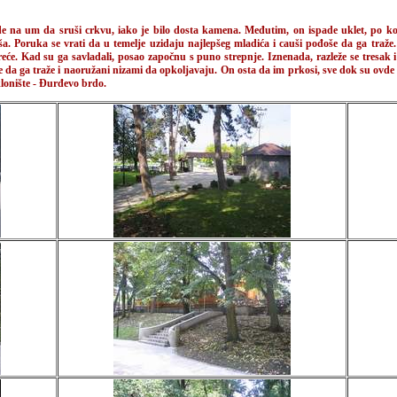
na um da sruši crkvu, iako je bilo dosta kamena. Međutim, on ispade uklet, po kolik
ša. Poruka se vrati da u temelje uzidaju najlepšeg mladića i cauši pođoše da ga traž
sreće. Kad su ga savladali, posao započnu s puno strepnje. Iznenada, razleže se tresak
le da ga traže i naoružani nizami da opkoljavaju. On osta da im prkosi, sve dok su ovde 
lonište - Ðurđevo brdo.