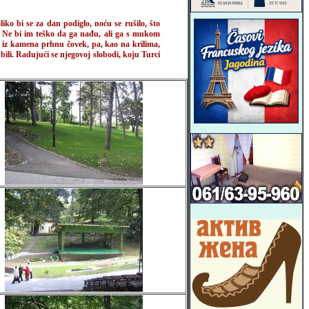
o bi se za dan podiglo, noću se rušilo, što
e. Ne bi im teško da ga nađu, ali ga s mukom
 i iz kamena prhnu čovek, pa, kao na krilima,
bili. Radujući se njegovoj slobodi, koju Turci