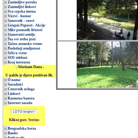
::
Zanimljive poruke
::
Zanimljivi linkovi
::
Sva srpska imena
::
Vicevi - humor
::
Sanovnik - snovi
::
Grupni Popusti - Akcije
::
Slike poznatih ličnosti
::
Stanovnici zemlje
::
Šta sve treba jesti
::
Tačno atomsko vreme
::
Poslednji zemljotresi
::
Srbi u svetu
::
SOS telefoni
::
Kraj interneta
- Aforizam Dana -
U paklu je djavo pozitivan lik.
::
O nama
::
Saradnici
::
Cenovnik usluga
::
Linkovi
::
Razmena banera
::
Internet zarada
Klikni gore. Srećno
::
Beogradska berza
::
Banke
::
Ambasade