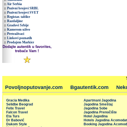
::
Air Serbia
::
Pozivni brojevi SRBI.
::
Pozivni brojevi SVET
::
Registar. tablice
::
Razdaljine
::
Gradovi Srbije
::
Kamerom uživo
::
Pretraživaci
::
Linkovi poznatih
::
Prodajem Markice
Dodajte autentik u favorites,
trebaće Vam !
Povoljnoputovanje.com
Bgautentik.com
Nek
Gracia Medika
Apartmani Jagodina
Selidbe Beograd
Jagodina Smeštaj
Felix Travel
Jagodina Sobe
Falcon Travel
Jagodina Prenočište
Eta Turs
Hotel Jagodina
Dr Babović
Hotels Jagodina Acomodat
Dakom Style
Booking Jagodina Acomod