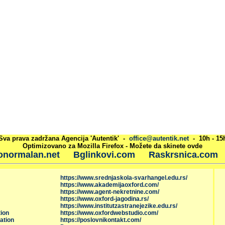
Sva prava zadržana Agencija 'Autentik' -
office@autentik.net
- 10h - 15
Optimizovano za Mozilla Firefox - Možete da skinete ovde
onormalan.net
Bglinkovi.com
Raskrsnica.com
https://www.srednjaskola-svarhangel.edu.rs/
https://www.akademijaoxford.com/
https://www.agent-nekretnine.com/
https://www.oxford-jagodina.rs/
https://www.institutzastranejezike.edu.rs/
ion
https://www.oxfordwebstudio.com/
ation
https://poslovnikontakt.com/