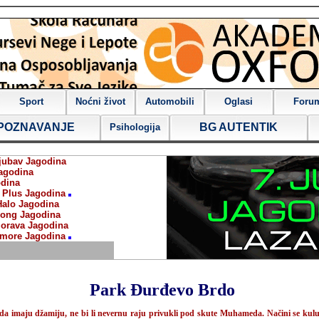
Sport
Noćni život
Automobili
Oglasi
Foru
POZNAVANJE
BG AUTENTIK
Psihologija
jubav Jagodina
agodina
dina
 Plus Jagodina
Halo Jagodina
ong Jagodina
orava Jagodina
more Jagodina
Park Đurđevo Brdo
 da imaju džamiju, ne bi li nevernu raju privukli pod skute Muhameda. Načini se kulu