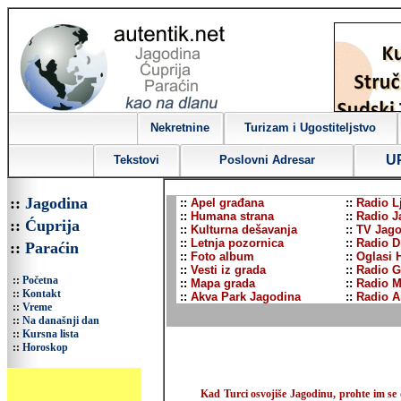
Nekretnine
Turizam i Ugostiteljstvo
U
Tekstovi
Poslovni Adresar
::
Jagodina
::
Apel građana
::
Radio L
::
Humana strana
::
Radio J
::
Ćuprija
::
Kulturna dešavanja
::
TV Jago
::
Letnja pozornica
::
Radio D
::
Paraćin
::
Foto album
::
Oglasi 
::
Vesti iz grada
::
Radio G
::
Početna
::
Mapa grada
::
Radio M
::
Kontakt
::
Akva Park Jagodina
::
Radio A
::
Vreme
::
Na današnji dan
::
Kursna lista
::
Horoskop
Kad Turci osvojiše Jagodinu, prohte im se