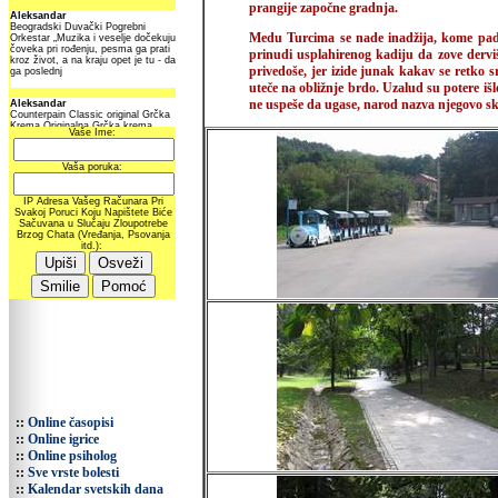
prangije započne gradnja.
Medu Turcima se nade inadžija, kome pade 
prinudi usplahirenog kadiju da zove dervi
privedoše, jer izide junak kakav se retko 
uteče na obližnje brdo. Uzalud su potere iš
ne uspeše da ugase, narod nazva njegovo sk
::
Online časopisi
::
Online igrice
::
Online psiholog
::
Sve vrste bolesti
::
Kalendar svetskih dana