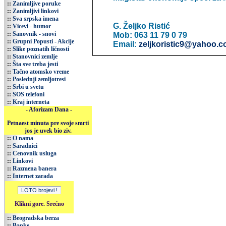
::
Zanimljive poruke
::
Zanimljivi linkovi
::
Sva srpska imena
G. Željko Ristić
::
Vicevi - humor
::
Sanovnik - snovi
Mob: 063 11 79 0 79
::
Grupni Popusti - Akcije
Email:
zeljkoristic9@yahoo.
::
Slike poznatih ličnosti
::
Stanovnici zemlje
::
Šta sve treba jesti
::
Tačno atomsko vreme
::
Poslednji zemljotresi
::
Srbi u svetu
::
SOS telefoni
::
Kraj interneta
- Aforizam Dana -
Petnaest minuta pre svoje smrti
jos je uvek bio ziv.
::
O nama
::
Saradnici
::
Cenovnik usluga
::
Linkovi
::
Razmena banera
::
Internet zarada
Klikni gore. Srećno
::
Beogradska berza
::
Banke