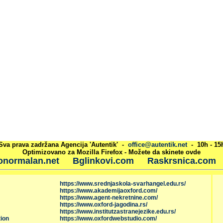
Sva prava zadržana Agencija 'Autentik' -
office@autentik.net
- 10h - 15
Optimizovano za Mozilla Firefox - Možete da skinete ovde
onormalan.net
Bglinkovi.com
Raskrsnica.com
https://www.srednjaskola-svarhangel.edu.rs/
https://www.akademijaoxford.com/
https://www.agent-nekretnine.com/
https://www.oxford-jagodina.rs/
https://www.institutzastranejezike.edu.rs/
ion
https://www.oxfordwebstudio.com/