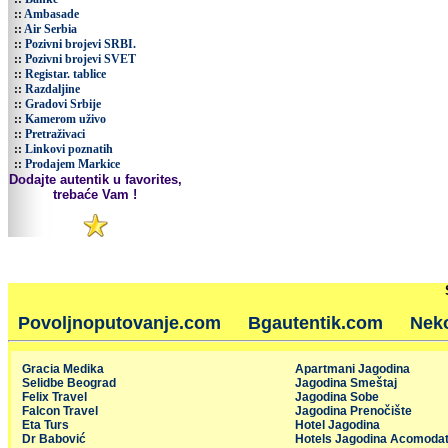
::
Ambasade
::
Air Serbia
::
Pozivni brojevi SRBI.
::
Pozivni brojevi SVET
::
Registar. tablice
::
Razdaljine
::
Gradovi Srbije
::
Kamerom uživo
::
Pretraživaci
::
Linkovi poznatih
::
Prodajem Markice
Dodajte autentik u favorites,
trebaće Vam !
Povoljnoputovanje.com
Bgautentik.com
Nek
Gracia Medika
Apartmani Jagodina
Selidbe Beograd
Jagodina Smeštaj
Felix Travel
Jagodina Sobe
Falcon Travel
Jagodina Prenočište
Eta Turs
Hotel Jagodina
Dr Babović
Hotels Jagodina Acomodat