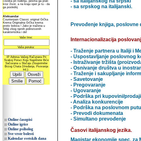
- sa italijanskog na srpski
- sa srpskog na italijanski.
Prevođenje knjiga, poslovne 
Internacionalizacija poslova
- Traženje partnera u Italiji i 
- Uspostavljanje poslovnog k
- Istraživanje tržišta (proizvod
- Osnivanje društva u inostra
- Traženje i sakupljanje inform
- Savetovanje
- Pregovaranje
- Ugovaranje
- Podrška pri kupovini/prodaj
- Analiza konkurencije
- Podrška na poslovnom putu 
- Prevodi dokumenata
- Simultano prevođenje
::
Online časopisi
::
Online igrice
::
Online psiholog
Časovi italijanskog jezika.
::
Sve vrste bolesti
::
Kalendar svetskih dana
Magistar ekonomije spec. za