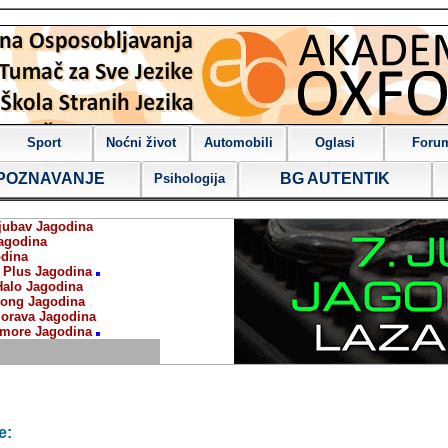
Sport
Noćni život
Automobili
Oglasi
Foru
POZNAVANJE
BG AUTENTIK
Psihologija
jubav Jagodina
agodina
dina
 Plus Jagodina
Halo Jagodina
ong Jagodina
orava Jagodina
more Jagodina
e: