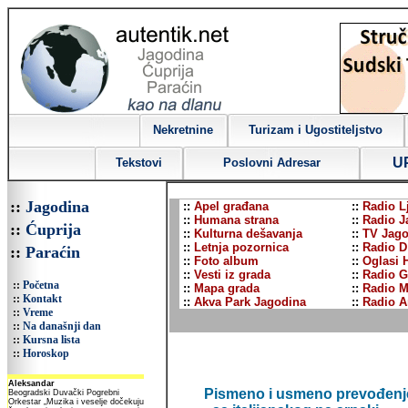
Nekretnine
Turizam i Ugostiteljstvo
U
Tekstovi
Poslovni Adresar
::
Jagodina
::
Apel građana
::
Radio L
::
Humana strana
::
Radio J
::
Ćuprija
::
Kulturna dešavanja
::
TV Jago
::
Letnja pozornica
::
Radio D
::
Paraćin
::
Foto album
::
Oglasi 
::
Vesti iz grada
::
Radio G
::
Početna
::
Mapa grada
::
Radio M
::
Kontakt
::
Akva Park Jagodina
::
Radio A
::
Vreme
::
Na današnji dan
::
Kursna lista
::
Horoskop
Pismeno i usmeno prevođenj