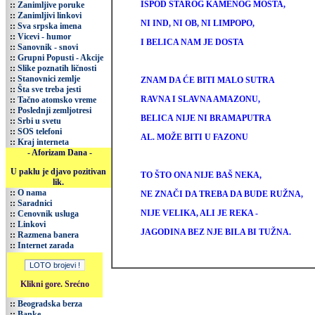
ISPOD STAROG KAMENOG MOSTA,
::
Zanimljive poruke
::
Zanimljivi linkovi
NI IND, NI OB, NI LIMPOPO,
::
Sva srpska imena
::
Vicevi - humor
I BELICA NAM JE DOSTA
::
Sanovnik - snovi
::
Grupni Popusti - Akcije
::
Slike poznatih ličnosti
::
Stanovnici zemlje
ZNAM DA ĆE BITI MALO SUTRA
::
Šta sve treba jesti
RAVNA I SLAVNA AMAZONU,
::
Tačno atomsko vreme
::
Poslednji zemljotresi
BELICA NIJE NI BRAMAPUTRA
::
Srbi u svetu
::
SOS telefoni
AL. MOŽE BITI U FAZONU
::
Kraj interneta
- Aforizam Dana -
U paklu je djavo pozitivan
TO ŠTO ONA NIJE BAŠ NEKA,
lik.
::
O nama
NE ZNAČI DA TREBA DA BUDE RUŽNA,
::
Saradnici
NIJE VELIKA, ALI JE REKA -
::
Cenovnik usluga
::
Linkovi
JAGODINA BEZ NJE BILA BI TUŽNA.
::
Razmena banera
::
Internet zarada
Klikni gore. Srećno
::
Beogradska berza
::
Banke