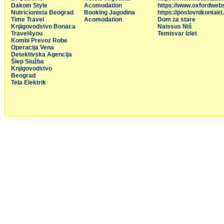
Dakom Style
Acomodation
https://www.oxfordweb
Nutricionista Beograd
Booking Jagodina
https://poslovnikontakt
Time Travel
Acomodation
Dom za stare
Knjigovodstvo Bonaca
Naissus Niš
Travel4you
Temisvar Izlet
Kombi Prevoz Robe
Operacija Vena
Detektivska Agencija
Šlep Služba
Knjigovodstvo
Beograd
Tela Elektrik