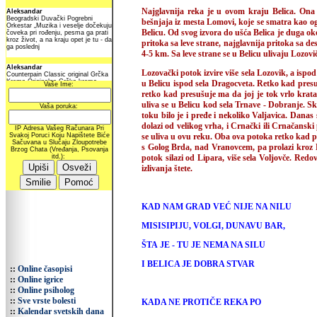
Najglavnija reka je u ovom kraju Belica. Ona
bešnjaja iz mesta Lomovi, koje se smatra kao ogr
Belicu. Od svog izvora do ušća Belica je duga ok
pritoka sa leve strane, najglavnija pritoka sa desn
4-5 km. Sa leve strane se u Belicu ulivaju Lozovi
Lozovački potok izvire više sela Lozovik, a ispo
u Belicu ispod sela Dragocveta. Retko kad presuš
retko kad presušuje ma da joj je tok vrlo krata
uliva se u Belicu kod sela Trnave - Dobranje. 
toku bilo je i pređe i nekoliko Valjavica. Dana
dolazi od velikog vrha, i Crnački ili Crnačanski 
se uliva u ovu reku. Oba ova potoka retko kad pre
s Golog Brda, nad Vranovcem, pa prolazi kroz Do
potok silazi od Lipara, više sela Voljovče. Redov
izlivanja štete.
KAD NAM GRAD VEĆ NIJE NA NILU
MISISIPIJU, VOLGI, DUNAVU BAR,
ŠTA JE - TU JE NEMA NA SILU
I BELICA JE DOBRA STVAR
::
Online časopisi
::
Online igrice
::
Online psiholog
::
Sve vrste bolesti
KADA NE PROTIČE REKA PO
::
Kalendar svetskih dana