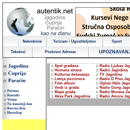
Nekretnine
Turizam i Ugostiteljstvo
Sport
UPOZNAVAN
Tekstovi
Poslovni Adresar
::
Jagodina
::
Apel građana
::
Radio Ljubav Ja
::
Humana strana
::
Radio Jagodina
::
Ćuprija
::
Kulturna dešavanja
::
TV Jagodina
::
Letnja pozornica
::
Radio D Plus Ja
::
Paraćin
::
Foto album
::
Oglasi Halo Jag
::
Vesti iz grada
::
Radio Gong Jag
::
Početna
::
Mapa grada
::
Radio Morava Ja
::
Kontakt
::
Akva Park Jagodina
::
Radio Amore Ja
::
Vreme
::
Na današnji dan
::
Kursna lista
::
Horoskop