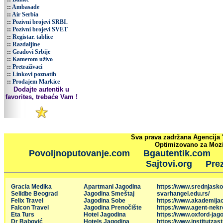
::
Ambasade
::
Air Serbia
::
Pozivni brojevi SRBI.
::
Pozivni brojevi SVET
::
Registar. tablice
::
Razdaljine
::
Gradovi Srbije
::
Kamerom uživo
::
Pretraživaci
::
Linkovi poznatih
::
Prodajem Markice
Dodajte autentik u
favorites, trebaće Vam !
Sva prava zadržana Agencija 
Optimizovano za Mozil
Povoljnoputovanje.com
Bgautentik.com
Sajtovi.org
Prez
Gracia Medika
Apartmani Jagodina
https://www.srednjasko
Selidbe Beograd
Jagodina Smeštaj
svarhangel.edu.rs/
Felix Travel
Jagodina Sobe
https://www.akademija
Falcon Travel
Jagodina Prenočište
https://www.agent-nekr
Eta Turs
Hotel Jagodina
https://www.oxford-jago
Dr Babović
Hotels Jagodina
https://www.institutzas