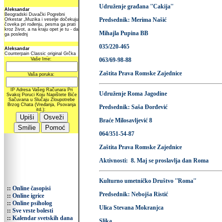
Udruženje građana ''Cakija''
Predsednik: Merima Našić
Mihajla Pupina BB
035/220-465
063/69-98-88
Zaštita Prava Romske Zajednice
Udruženje Roma Jagodine
Predsednik: Saša Đorđević
Braće Milosavljević 8
064/351-54-87
Zaštita Prava Romske Zajednice
Aktivnosti: 8. Maj se proslavlja dan Roma
Kulturno umetničko Društvo ''Roma''
::
Online časopisi
Predsednik: Nebojša Ristić
::
Online igrice
::
Online psiholog
Ulica Stevana Mokranjca
::
Sve vrste bolesti
::
Kalendar svetskih dana
Slika...