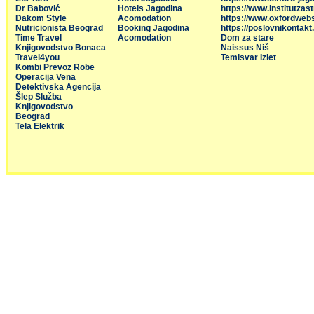
Dr Babović
Hotels Jagodina
https://www.institutzas
Dakom Style
Acomodation
https://www.oxfordweb
Nutricionista Beograd
Booking Jagodina
https://poslovnikontakt
Time Travel
Acomodation
Dom za stare
Knjigovodstvo Bonaca
Naissus Niš
Travel4you
Temisvar Izlet
Kombi Prevoz Robe
Operacija Vena
Detektivska Agencija
Šlep Služba
Knjigovodstvo
Beograd
Tela Elektrik