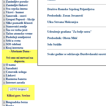
::
Zanimljive poruke
::
Zanimljivi linkovi
::
Sva srpska imena
Društvo Romsko Srpskog Prijateljstva
::
Vicevi - humor
Predsednik: Zoran Jovanović
::
Sanovnik - snovi
::
Grupni Popusti - Akcije
Ulica Stevana Mokranjca
::
Slike poznatih ličnosti
::
Stanovnici zemlje
::
Šta sve treba jesti
Udruženje građana ''Za bolje sutra''
::
Tačno atomsko vreme
::
Poslednji zemljotresi
Predsednik: Obren Mitić
::
Srbi u svetu
::
SOS telefoni
Selo Strižilo
::
Kraj interneta
- Aforizam Dana -
Svake godine se održavaju Đurđevdasnki susreti
Svi smo mi mrtvaci na
dopustu.
::
O nama
::
Saradnici
::
Cenovnik usluga
::
Linkovi
::
Razmena banera
::
Internet zarada
Klikni gore. Srećno
::
Beogradska berza
::
Banke