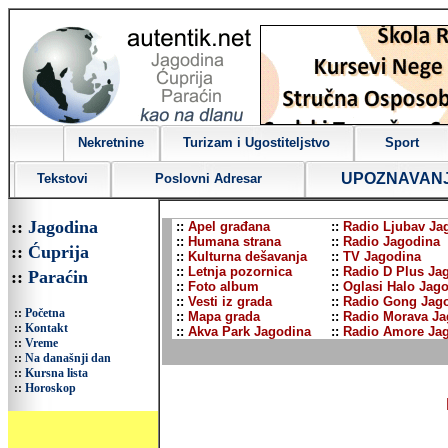
Nekretnine
Turizam i Ugostiteljstvo
Sport
UPOZNAVAN
Tekstovi
Poslovni Adresar
::
Jagodina
::
Apel građana
::
Radio Ljubav Ja
::
Humana strana
::
Radio Jagodina
::
Ćuprija
::
Kulturna dešavanja
::
TV Jagodina
::
Letnja pozornica
::
Radio D Plus Ja
::
Paraćin
::
Foto album
::
Oglasi Halo Jag
::
Vesti iz grada
::
Radio Gong Jag
::
Početna
::
Mapa grada
::
Radio Morava Ja
::
Kontakt
::
Akva Park Jagodina
::
Radio Amore Ja
::
Vreme
::
Na današnji dan
::
Kursna lista
::
Horoskop