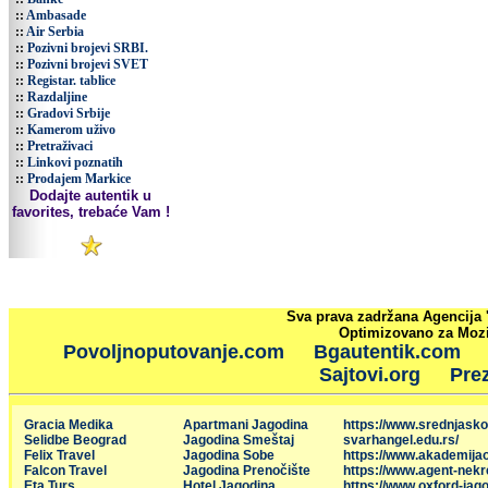
::
Ambasade
::
Air Serbia
::
Pozivni brojevi SRBI.
::
Pozivni brojevi SVET
::
Registar. tablice
::
Razdaljine
::
Gradovi Srbije
::
Kamerom uživo
::
Pretraživaci
::
Linkovi poznatih
::
Prodajem Markice
Dodajte autentik u
favorites, trebaće Vam !
Sva prava zadržana Agencija 
Optimizovano za Mozil
Povoljnoputovanje.com
Bgautentik.com
Sajtovi.org
Prez
Gracia Medika
Apartmani Jagodina
https://www.srednjasko
Selidbe Beograd
Jagodina Smeštaj
svarhangel.edu.rs/
Felix Travel
Jagodina Sobe
https://www.akademija
Falcon Travel
Jagodina Prenočište
https://www.agent-nekr
Eta Turs
Hotel Jagodina
https://www.oxford-jago